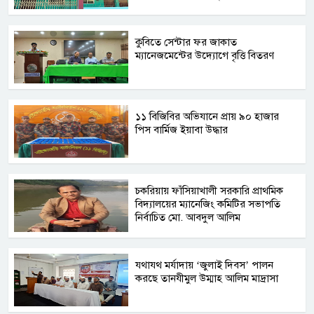
কুবিতে সেন্টার ফর জাকাত
ম্যানেজমেন্টের উদ্যোগে বৃত্তি বিতরণ
১১ বিজিবির অভিযানে প্রায় ৯০ হাজার
পিস বার্মিজ ইয়াবা উদ্ধার
চকরিয়ায় ফাঁসিয়াখালী সরকারি প্রাথমিক
বিদ্যালয়ের ম্যানেজিং কমিটির সভাপতি
নির্বাচিত মো. আবদুল আলিম
যথাযথ মর্যাদায় ‘জুলাই দিবস’ পালন
করছে তানযীমুল উম্মাহ আলিম মাদ্রাসা