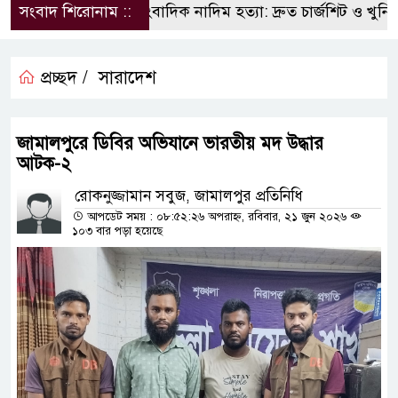
সংবাদ শিরোনাম ::
সাংবাদিক নাদিম হত্যা: দ্রুত চার্জশিট ও খুনিদে
প্রচ্ছদ /
সারাদেশ
জামালপুরে ডিবির অভিযানে ভারতীয় মদ উদ্ধার
আটক-২
রোকনুজ্জামান সবুজ, জামালপুর প্রতিনিধি
আপডেট সময় : ০৮:৫২:২৬ অপরাহ্ন, রবিবার, ২১ জুন ২০২৬
১০৩ বার পড়া হয়েছে