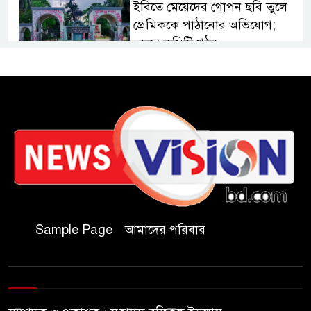
ইবিতে মেয়েদের গোপন ছবি তুলে
প্রেমিককে পাঠানোর অভিযোগ;
তদন্তে কমিটি গঠন
কুবিতে সেন্টার ফর জাকাত
ম্যানেজমেন্টের উদ্যোগে বৃত্তি বিতরণ
১১ বিজিবির অভিযানে প্রায় ৯০
হাজার পিস বার্মিজ ইয়াবা উদ্ধার
চকরিয়ায় ফাঁসিয়াখালী সরকারি
প্রাথমিক বিদ্যালয়ের ম্যানেজিং
Sample Page
আমাদের পরিবার
কমিটির সভাপতি নির্বাচিত মো.
আবদুল আলিম
জুলাই আন্দোলন হয়েছিল