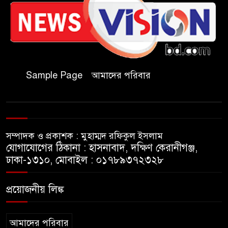
চকরিয়ায় ফাঁসিয়াখালী সরকারি
প্রাথমিক বিদ্যালয়ের ম্যানেজিং
কমিটির সভাপতি নির্বাচিত মো.
আবদুল আলিম
জুলাই আন্দোলন হয়েছিল
Sample Page
আমাদের পরিবার
ফ্যাসিবাদী সমাজব্যবস্থার
মূলোৎপাটনের লক্ষ্যে; ইবিসাস
সভাপতি
সম্পাদক ও প্রকাশক : মুহাম্মদ রফিকুল ইসলাম
যথাযথ মর্যাদায় ‘জুলাই দিবস’
যোগাযোগের ঠিকানা : হাসনাবাদ, দক্ষিণ কেরানীগঞ্জ,
পালন করছে তানযীমুল উম্মাহ
ঢাকা-১৩১০, মোবাইল : ০১৭৮৯৩৭২৩২৮
আলিম মাদ্রাসা
প্রয়োজনীয় লিঙ্ক
জুলাই গণঅভ্যুত্থান দিবসে কুবি
ছাত্রদলের পরিচ্ছন্নতা ও বৃক্ষরোপণ
কর্মসূচি
আমাদের পরিবার