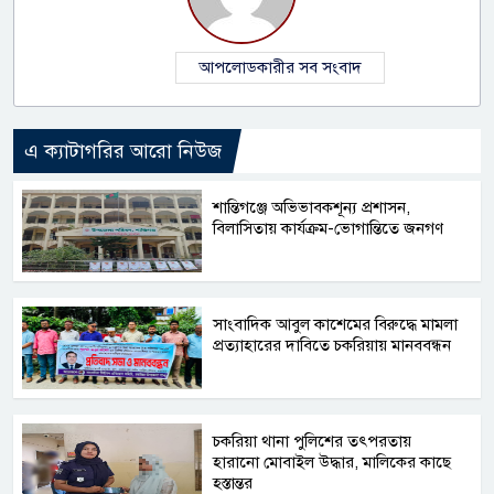
আপলোডকারীর সব সংবাদ
এ ক্যাটাগরির আরো নিউজ
‎শান্তিগঞ্জে অভিভাবকশূন্য প্রশাসন,
‎বিলাসিতায় কার্যক্রম-ভোগান্তিতে জনগণ ‎
সাংবাদিক আবুল কাশেমের বিরুদ্ধে মামলা
প্রত্যাহারের দাবিতে চকরিয়ায় মানববন্ধন
চকরিয়া থানা পুলিশের তৎপরতায়
হারানো মোবাইল উদ্ধার, মালিকের কাছে
হস্তান্তর