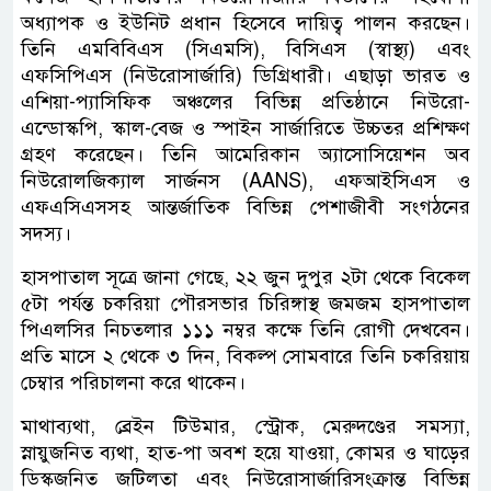
অধ্যাপক ও ইউনিট প্রধান হিসেবে দায়িত্ব পালন করছেন।
তিনি এমবিবিএস (সিএমসি), বিসিএস (স্বাস্থ্য) এবং
এফসিপিএস (নিউরোসার্জারি) ডিগ্রিধারী। এছাড়া ভারত ও
এশিয়া-প্যাসিফিক অঞ্চলের বিভিন্ন প্রতিষ্ঠানে নিউরো-
এন্ডোস্কপি, স্কাল-বেজ ও স্পাইন সার্জারিতে উচ্চতর প্রশিক্ষণ
গ্রহণ করেছেন। তিনি আমেরিকান অ্যাসোসিয়েশন অব
নিউরোলজিক্যাল সার্জনস (AANS), এফআইসিএস ও
এফএসিএসসহ আন্তর্জাতিক বিভিন্ন পেশাজীবী সংগঠনের
সদস্য।
হাসপাতাল সূত্রে জানা গেছে, ২২ জুন দুপুর ২টা থেকে বিকেল
৫টা পর্যন্ত চকরিয়া পৌরসভার চিরিঙ্গাস্থ জমজম হাসপাতাল
পিএলসির নিচতলার ১১১ নম্বর কক্ষে তিনি রোগী দেখবেন।
প্রতি মাসে ২ থেকে ৩ দিন, বিকল্প সোমবারে তিনি চকরিয়ায়
চেম্বার পরিচালনা করে থাকেন।
মাথাব্যথা, ব্রেইন টিউমার, স্ট্রোক, মেরুদণ্ডের সমস্যা,
স্নায়ুজনিত ব্যথা, হাত-পা অবশ হয়ে যাওয়া, কোমর ও ঘাড়ের
ডিস্কজনিত জটিলতা এবং নিউরোসার্জারিসংক্রান্ত বিভিন্ন