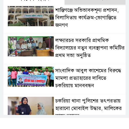
‎শান্তিগঞ্জে অভিভাবকশূন্য প্রশাসন,
‎বিলাসিতায় কার্যক্রম-ভোগান্তিতে
জনগণ ‎
লক্ষ্যারচর সরকারি প্রাথমিক
বিদ্যালয়ের নতুন ব্যবস্থাপনা কমিটির
প্রথম সভা অনুষ্ঠিত
সাংবাদিক আবুল কাশেমের বিরুদ্ধে
মামলা প্রত্যাহারের দাবিতে
চকরিয়ায় মানববন্ধন
চকরিয়া থানা পুলিশের তৎপরতায়
হারানো মোবাইল উদ্ধার, মালিকের
কাছে হস্তান্তর