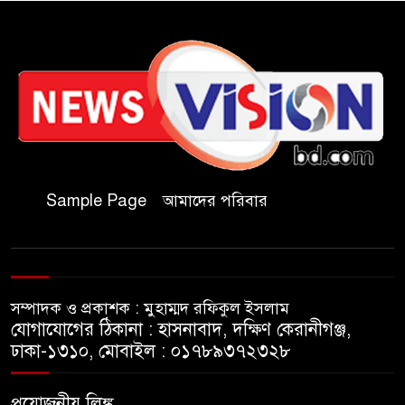
চকরিয়ায় বন্যা-পাহাড়ধসে
ক্ষতিগ্রস্তদের হাইজিন কিট বিতরণ
চকরিয়ায় আবাসিক হোটেলে
পুলিশের অভিযান, গ্রেপ্তার-৩
কক্সবাজারের কৃতিসন্তান শামীম
উদ্দিন চৌধুরী বাংলাদেশ ব্যাংকে
Sample Page
আমাদের পরিবার
জয়েন্ট ডিরেক্টর পদে পদোন্নতি
বাঁশখালীতে বন্যায় ক্ষতিগ্রস্তদের
হাতে নতুন ঘরের চাবি তুলে দিলেন
সম্পাদক ও প্রকাশক : মুহাম্মদ রফিকুল ইসলাম
প্রধানমন্ত্রী
যোগাযোগের ঠিকানা : হাসনাবাদ, দক্ষিণ কেরানীগঞ্জ,
ঢাকা-১৩১০, মোবাইল : ০১৭৮৯৩৭২৩২৮
পলিথিনের ছাউনির নিচে পঙ্গু
দিনমজুর আলী হোসেনের মানবেতর
প্রয়োজনীয় লিঙ্ক
জীবন