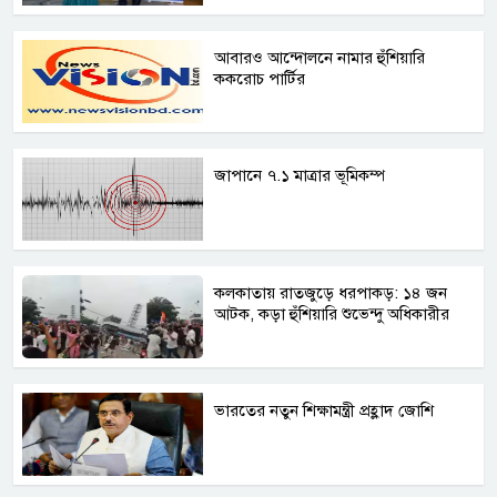
আবারও আন্দোলনে নামার হুঁশিয়ারি
ককরোচ পার্টির
জাপানে ৭.১ মাত্রার ভূমিকম্প
কলকাতায় রাতজুড়ে ধরপাকড়: ১৪ জন
আটক, কড়া হুঁশিয়ারি শুভেন্দু অধিকারীর
ভারতের নতুন শিক্ষামন্ত্রী প্রহ্লাদ জোশি