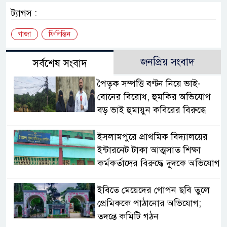
ট্যাগস :
গাজা
ফিলিস্তিন
জনপ্রিয় সংবাদ
সর্বশেষ সংবাদ
পৈতৃক সম্পত্তি বণ্টন নিয়ে ভাই-
বোনের বিরোধ, হুমকির অভিযোগ
বড় ভাই হুমায়ুন কবিরের বিরুদ্ধে
​ইসলামপুরে প্রাথমিক বিদ্যালয়ের
ইন্টারনেট টাকা আত্মসাত শিক্ষা
কর্মকর্তাদের বিরুদ্ধে দুদকে অভিযোগ
ইবিতে মেয়েদের গোপন ছবি তুলে
প্রেমিককে পাঠানোর অভিযোগ;
তদন্তে কমিটি গঠন