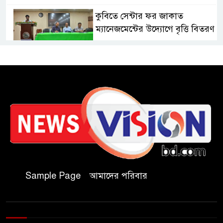
কুবিতে সেন্টার ফর জাকাত
ম্যানেজমেন্টের উদ্যোগে বৃত্তি বিতরণ
১১ বিজিবির অভিযানে প্রায় ৯০
হাজার পিস বার্মিজ ইয়াবা উদ্ধার
চকরিয়ায় ফাঁসিয়াখালী সরকারি
প্রাথমিক বিদ্যালয়ের ম্যানেজিং
কমিটির সভাপতি নির্বাচিত মো.
আবদুল আলিম
জুলাই আন্দোলন হয়েছিল
Sample Page
আমাদের পরিবার
ফ্যাসিবাদী সমাজব্যবস্থার
মূলোৎপাটনের লক্ষ্যে; ইবিসাস
সভাপতি