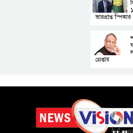
১
ভারপ্রাপ্ত স্পিকার
শ
ঘ
ল
গ্রেপ্তার