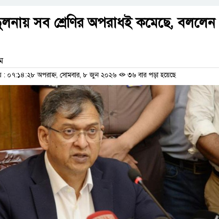
ুলনায় সব শ্রেণির অপরাধই কমেছে, বললেন
াম
: ০৭:১৪:২৮ অপরাহ্ন, সোমবার, ৮ জুন ২০২৬
৩৬ বার পড়া হয়েছে