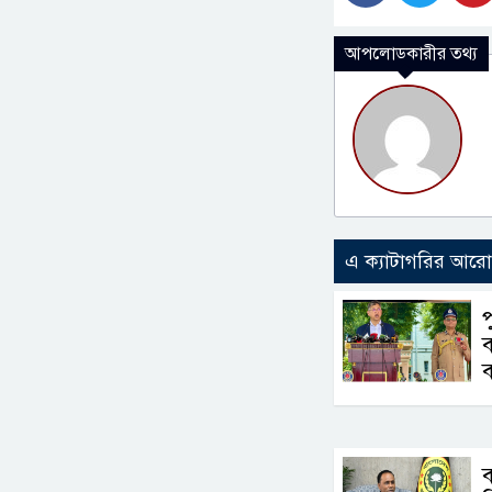
আপলোডকারীর তথ্য
এ ক্যাটাগরির আর
ব
ব
ব