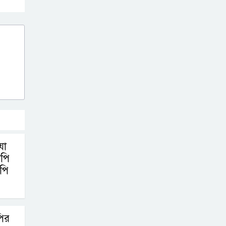
গণমিছিল ও সমাবেশ
জুলাই বিপ্লবের
চেতনায় দীপ্ত
ইসলামপুর: রক্তে
কেনা নতুন ভোরে স্মরণের বাঁধভাঙা
উচ্ছ্বাস
যা
নপি
পি
ির