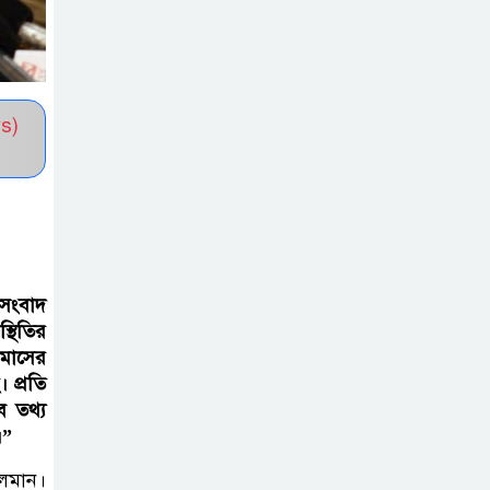
সভাপতি নির্বাচিত মো. আবদুল আলিম
জুলাই আন্দোলন
হয়েছিল ফ্যাসিবাদী
s)
সমাজব্যবস্থার
মূলোৎপাটনের লক্ষ্যে; ইবিসাস
সভাপতি
যথাযথ মর্যাদায়
‘জুলাই দিবস’
 সংবাদ
পালন করছে
থিতির
 মাসের
তানযীমুল উম্মাহ আলিম মাদ্রাসা
 প্রতি
ব তথ্য
জুলাই গণঅভ্যুত্থান
।”
দিবসে কুবি
ছাত্রদলের
চলমান।