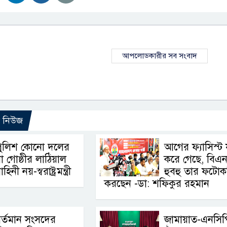
আপলোডকারীর সব সংবাদ
ো নিউজ
পুলিশ কোনো দলের
আগের ফ্যাসিস্ট 
া গোষ্ঠীর লাঠিয়াল
করে গেছে, বিএ
াহিনী নয়-স্বরাষ্ট্রমন্ত্রী
হুবহু তার ফটোক
করছেন -ডা: শফিকুর রহমান
র্তমান সংসদের
জামায়াত-এনসিপ