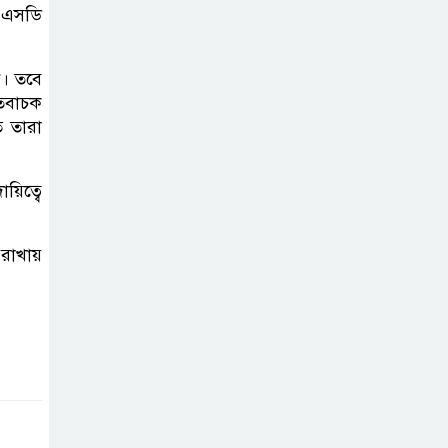
 ওএসডি
পরিচ্ছন্নতা ও বৃক্ষরোপণ কর্মসূচি
রাষ্ট্রবিরোধী গোপন
গণ। তবে
কর্মকাণ্ডে’র দায়ে
তিবাচক
ে তারা
ইবির ৪৪ শিক্ষকের
বিরুদ্ধে তদন্ত কমিটি
য়িত্বে
ইসলামপুরে ‘জুলাই
গণঅভ্যুত্থান দিবস
 রাখায়
উপলক্ষ্যে আলোচনা
সভা ও সংবর্ধনা অনুষ্ঠান অনুষ্ঠিত
গণভোটের রায়
জুলাই সনদ
বাস্তবায়নের
আহ্বান,ইসলামপুরে জামায়াতের