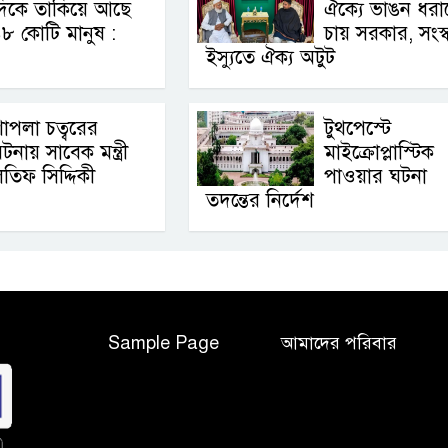
দিকে তাকিয়ে আছে
ঐক্যে ভাঙন ধরা
৮ কোটি মানুষ :
চায় সরকার, সংস্
ইস্যুতে ঐক্য অটুট
াপলা চত্বরের
টুথপেস্টে
টনায় সাবেক মন্ত্রী
মাইক্রোপ্লাস্টিক
তিফ সিদ্দিকী
পাওয়ার ঘটনা
তদন্তের নির্দেশ
Sample Page
আমাদের পরিবার