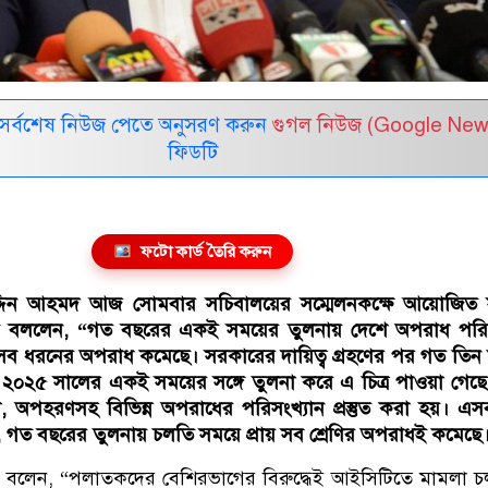
সর্বশেষ নিউজ পেতে অনুসরণ করুন
গুগল নিউজ (Google New
ফিডটি
ফটো কার্ড তৈরি করুন
 সালাহউদ্দিন আহমদ আজ সোমবার সচিবালয়ের সম্মেলনকক্ষে আয়োজিত
য়ে বললেন, “গত বছরের একই সময়ের তুলনায় দেশে অপরাধ পরিস্
ায় সব ধরনের অপরাধ কমেছে। সরকারের দায়িত্ব গ্রহণের পর গত তিন
্য ২০২৫ সালের একই সময়ের সঙ্গে তুলনা করে এ চিত্র পাওয়া গেছে।
া, অপহরণসহ বিভিন্ন অপরাধের পরিসংখ্যান প্রস্তুত করা হয়। এস
ছে, গত বছরের তুলনায় চলতি সময়ে প্রায় সব শ্রেণির অপরাধই কমেছে
 বলেন, “পলাতকদের বেশিরভাগের বিরুদ্ধেই আইসিটিতে মামলা 