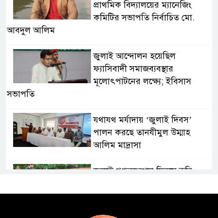
প্রাথমিক বিদ্যালয়ের ম্যানেজিং
কমিটির সভাপতি নির্বাচিত মো.
আবদুল আলিম
জুলাই আন্দোলন হয়েছিল
ফ্যাসিবাদী সমাজব্যবস্থার
মূলোৎপাটনের লক্ষ্যে; ইবিসাস
সভাপতি
যথাযথ মর্যাদায় ‘জুলাই দিবস’
পালন করছে তানযীমুল উম্মাহ
আলিম মাদ্রাসা
জুলাই গণঅভ্যুত্থান দিবসে কুবি
ছাত্রদলের পরিচ্ছন্নতা ও বৃক্ষরোপণ
কর্মসূচি