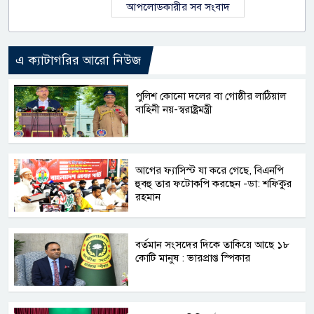
আপলোডকারীর সব সংবাদ
এ ক্যাটাগরির আরো নিউজ
পুলিশ কোনো দলের বা গোষ্ঠীর লাঠিয়াল
বাহিনী নয়-স্বরাষ্ট্রমন্ত্রী
আগের ফ্যাসিস্ট যা করে গেছে, বিএনপি
হুবহু তার ফটোকপি করছেন -ডা: শফিকুর
রহমান
বর্তমান সংসদের দিকে তাকিয়ে আছে ১৮
কোটি মানুষ : ভারপ্রাপ্ত স্পিকার