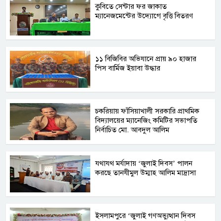
কুবিতে সেন্টার ফর জাকাত
ম্যানেজমেন্টের উদ্যোগে বৃত্তি বিতরণ
১১ বিজিবির অভিযানে প্রায় ৯০ হাজার
পিস বার্মিজ ইয়াবা উদ্ধার
চকরিয়ায় ফাঁসিয়াখালী সরকারি প্রাথমিক
বিদ্যালয়ের ম্যানেজিং কমিটির সভাপতি
নির্বাচিত মো. আবদুল আলিম
যথাযথ মর্যাদায় ‘জুলাই দিবস’ পালন
করছে তানযীমুল উম্মাহ আলিম মাদ্রাসা
ইসলামপুরে ‘জুলাই গণঅভ্যুত্থান দিবস