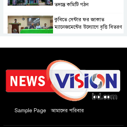
তদন্তে কমিটি গঠন
কুবিতে সেন্টার ফর জাকাত
ম্যানেজমেন্টের উদ্যোগে বৃত্তি বিতরণ
১১ বিজিবির অভিযানে প্রায় ৯০
হাজার পিস বার্মিজ ইয়াবা উদ্ধার
চকরিয়ায় ফাঁসিয়াখালী সরকারি
প্রাথমিক বিদ্যালয়ের ম্যানেজিং
কমিটির সভাপতি নির্বাচিত মো.
আবদুল আলিম
জুলাই আন্দোলন হয়েছিল
Sample Page
আমাদের পরিবার
ফ্যাসিবাদী সমাজব্যবস্থার
মূলোৎপাটনের লক্ষ্যে; ইবিসাস