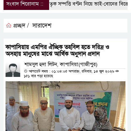
সংবাদ শিরোনাম ::
পৈতৃক সম্পত্তি বণ্টন নিয়ে ভাই-বোনের বিরোধ, 
প্রচ্ছদ /
সারাদেশ
কাপাসিয়ায় এমপির ঐচ্ছিক তহবিল হতে দরিদ্র ও
অসহায় মানুষের মাঝে আর্থিক অনুদান প্রদান
শামসুল হুদা লিটন, কাপাসিয়া(গাজীপুর)
আপডেট সময় : ০১:০৪:০৫ অপরাহ্ন, রবিবার, ১৪ জুন ২০২৬
১৫১ বার পড়া হয়েছে