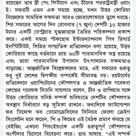
রয়েছেন তার স্ত্রী পেং লিউয়ান এবং চীনের পররাষ্ট্রমন্ত্রী ওয়াং
ই। সফরটি এমন এক সময়ে হচ্ছে, যখন উত্তর কোরিয়া
নিজেদের সামরিক সক্ষমতা আরও জোরালোভাবে তুলে ধরছে।
শির সফরের আগের দিন রোববার (৭ জুন) দেশটি ১০ হাজার
টনের একটি ডেস্ট্রয়ার যুদ্ধজাহাজ তৈরির পরিকল্পনা প্রকাশ
করে। একই সময়ে স্টকহোম ইন্টারন্যাশনাল পিস রিসার্চ
ইনস্টিটিউট, সিপ্রির সাম্প্রতিক প্রতিবেদনে বলা হয়েছে, উত্তর
কোরিয়ার কাছে বর্তমানে প্রায় ৬০টি পারমাণবিক অস্ত্র রয়েছে
এবং তারা পারমাণবিক উপাদান উৎপাদনের সক্ষমতাও
বাড়াচ্ছে। আন্তর্জাতিক বিশ্লেষকদের মতে, এই সফরের গুরুত্ব
শুধু দুই দেশের দ্বিপক্ষীয় সম্পর্কেই সীমাবদ্ধ নয়। রয়টার্সের
প্রতিবেদনে ওয়াশিংটনের কৌশলগত ও আন্তর্জাতিক গবেষণা
কেন্দ্রের গবেষক সিডনি সায়লার বলেন, চীন ও রাশিয়ার সঙ্গে
উত্তর কোরিয়ার ঘনিষ্ঠ সম্পর্ক ভবিষ্যতে দেশটির কৌশলগত
অবস্থান নির্ধারণে বড় ভূমিকা রাখবে। অন্যদিকে ফাউন্ডেশন
ফর ডিফেন্স অব ডেমোক্রেসিসের সিনিয়র ফেলো ক্রেইগ
সিংলেটন মনে করেন, শি ও কিমের এই বৈঠক প্রমাণ করছে যে
বেইজিং এখনো পিয়ংইয়ংকে একটি গুরুত্বপূর্ণ কৌশলগত
অংশীদার হিসেবে বিবেচনা করে। তার ভাষায়, “এই সম্পর্ক