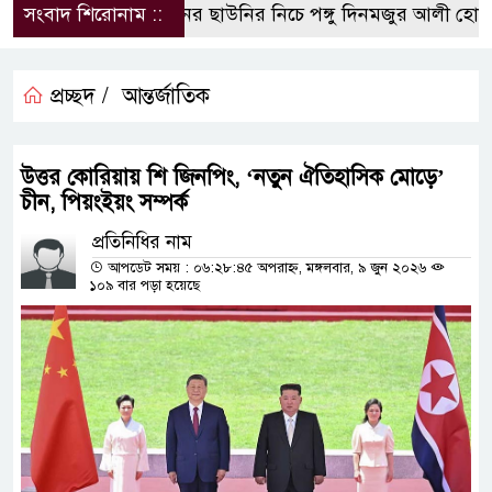
সংবাদ শিরোনাম ::
পলিথিনের ছাউনির নিচে পঙ্গু দিনমজুর আলী হোসেন
প্রচ্ছদ /
আন্তর্জাতিক
উত্তর কোরিয়ায় শি জিনপিং, ‘নতুন ঐতিহাসিক মোড়ে’
চীন, পিয়ংইয়ং সম্পর্ক
প্রতিনিধির নাম
আপডেট সময় : ০৬:২৮:৪৫ অপরাহ্ন, মঙ্গলবার, ৯ জুন ২০২৬
১০৯ বার পড়া হয়েছে