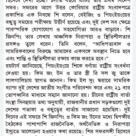
হিসেবে দেখা হচ্ছে। চলতি বছরে এটিই তার প্রথম বিদেশ
সফর। সফরের আগে উত্তর কোরিয়ার রাষ্ট্রীয় সংবাদপত্রে
প্রকাশিত এক নিবন্ধে শি বলেন, বেইজিং ও পিয়ংইয়ংয়ের
বন্ধুত্ব সময়ের পরীক্ষায় উত্তীর্ণ হয়েছে এবং দুই দেশ সব ক্ষেত্রে
পারস্পরিক যোগাযোগ ও সহযোগিতা আরও বাড়াবে। শি
জিনপিং তার লেখায় আঞ্চলিক নিরাপত্তা ও স্থিতিশীলতার
প্রসঙ্গও তুলে ধরেন। তিনি বলেন, “আধিপত্যবাদ ও
সামরিকবাদের বিরুদ্ধে আমাদের একসঙ্গে অবস্থান নিতে হবে
এবং শান্তি ও স্থিতিশীলতা রক্ষায় কাজ করতে হবে।”
রয়টার্স জানিয়েছে, পিয়ংইয়ংয়ে শিকে বর্ণাঢ্য রাষ্ট্রীয় সংবর্ধনা
দেওয়া হয়। কিম জং উন ও তার স্ত্রী রি সল জু তাকে
লালগালিচায় স্বাগত জানান। কিম ইল সুং স্কয়ারে সামরিক
ব্যান্ড দুই দেশের জাতীয় সংগীত পরিবেশন করে এবং ২১ বার
তোপধ্বনির মাধ্যমে সম্মান জানানো হয়। চীনের রাষ্ট্রীয় বার্তা
সংস্থা সিনহুয়ার তথ্য অনুযায়ী, রাজধানীর প্রধান সড়কগুলো দুই
দেশের পতাকা ও বন্ধুত্বের বার্তায় সাজানো হয়েছিল। দুই
দিনের এই সফরে শি জিনপিং ও কিম জং উনের মধ্যে দ্বিপক্ষীয়
বৈঠকের পাশাপাশি রাজনৈতিক, অর্থনৈতিক ও নিরাপত্তা
ইস্যুতে আলোচনা হওয়ার কথা রয়েছে। শির সফরসঙ্গী হিসেবে