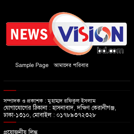
কাল মহেশখালী দিয়ে শুরু
প্রধানমন্ত্রীর চট্টগ্রাম সফর
হল দখল করে অছাত্র ও সন্ত্রাসীদের
অভয়ারণ্য করা যাবে না-শিবির
সভাপতি
Sample Page
আমাদের পরিবার
বিমানবাহিনীতে অফিসার ক্যাডেট
পদে চাকরি
সম্পাদক ও প্রকাশক : মুহাম্মদ রফিকুল ইসলাম
মেসির বাবা না ফেরার দেশে
যোগাযোগের ঠিকানা : হাসনাবাদ, দক্ষিণ কেরানীগঞ্জ,
ঢাকা-১৩১০, মোবাইল : ০১৭৮৯৩৭২৩২৮
সাংবাদিক নাদিম হত্যা: দ্রুত
প্রয়োজনীয় লিঙ্ক