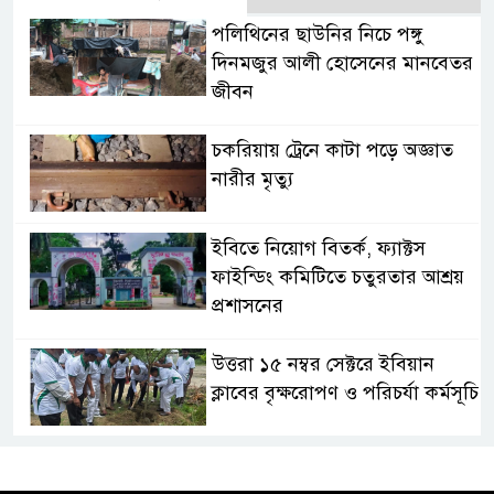
পলিথিনের ছাউনির নিচে পঙ্গু
দিনমজুর আলী হোসেনের মানবেতর
জীবন
চকরিয়ায় ট্রেনে কাটা পড়ে অজ্ঞাত
নারীর মৃত্যু
ইবিতে নিয়োগ বিতর্ক, ফ্যাক্টস
ফাইন্ডিং কমিটিতে চতুরতার আশ্রয়
প্রশাসনের
উত্তরা ১৫ নম্বর সেক্টরে ইবিয়ান
ক্লাবের বৃক্ষরোপণ ও পরিচর্যা কর্মসূচি
রাষ্ট্রপতি নির্বাচনে অংশ নেবে
জামায়াত