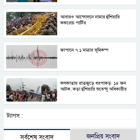
আবারও আন্দোলনে নামার হুঁশিয়ারি
ককরোচ পার্টির
জাপানে ৭.১ মাত্রার ভূমিকম্প
কলকাতায় রাতজুড়ে ধরপাকড়: ১৪ জন
আটক, কড়া হুঁশিয়ারি শুভেন্দু অধিকারীর
ট্যাগস :
জনপ্রিয় সংবাদ
সর্বশেষ সংবাদ