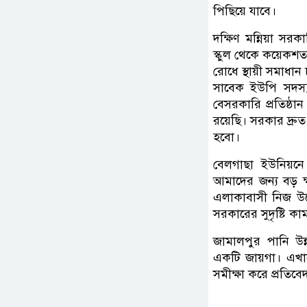
পিছিয়ে যাবে।
দক্ষিণ মন্নিয়া সর
স্কুল থেকে কয়েকশত
রোধে স্থায়ী সমাধান
সাবেক ইউপি সদস্
বেসরকারি প্রতিষ্
রয়েছি। সরকার দ্রুত
হবো।
বেলগাছা ইউনিয়ন
আমাদের জন্য বড় ক
এলাকাবাসী নিজ উদ্য
সরকারের সুদৃষ্টি ক
জামালপুর পানি উন্
একটি জায়গা। এখানে
সমীক্ষা করে প্রতিবে