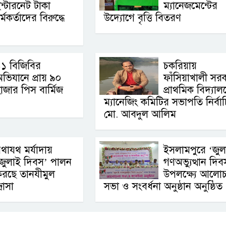
ন্টারনেট টাকা
ম্যানেজমেন্টের
্মকর্তাদের বিরুদ্ধে
উদ্যোগে বৃত্তি বিতরণ
১ বিজিবির
চকরিয়ায়
ভিযানে প্রায় ৯০
ফাঁসিয়াখালী সর
াজার পিস বার্মিজ
প্রাথমিক বিদ্যাল
ম্যানেজিং কমিটির সভাপতি নির্বা
মো. আবদুল আলিম
থাযথ মর্যাদায়
ইসলামপুরে ‘জুল
জুলাই দিবস’ পালন
গণঅভ্যুত্থান দিব
করছে তানযীমুল
উপলক্ষ্যে আলোচ
রাসা
সভা ও সংবর্ধনা অনুষ্ঠান অনুষ্ঠিত