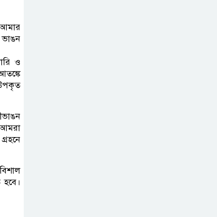
ছাত্রদলের
পরিচ্ছন্নতা ও বৃক্ষরোপণ কর্মসূচি
— আমার
া ভাঙন
রাষ্ট্রবিরোধী গোপন
কর্মকাণ্ডে’র দায়ে
ারি ও
আতঙ্কে
ইবির ৪৪ শিক্ষকের
 উপকৃত
বিরুদ্ধে তদন্ত কমিটি
ীভাঙন
া আমরা
গ্রহনে
 বিশাল
ে হবে।