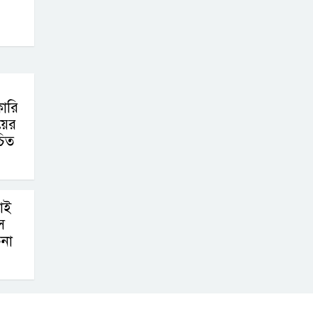
কারি
য়ের
চিত
াই
স
না