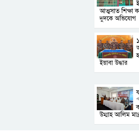
ই
আত্মসাত শিক্ষা কর
দুদকে অভিযোগ
১
অ
হ
ইয়াবা উদ্ধার
য
‘
উম্মাহ আলিম মাদ্