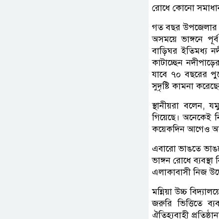
রোধে কোনো সমাধান না
গত বছর উপজেলার বেল
অসময়ে ভাঙ্গনে পূর
বাড়িঘর ইতিমধ্য নদ
কাটাচ্ছেন নদীপাড়ের
যাবে ৭০ বছরের পুরোন
সুদৃষ্টি কামনা করেছ
স্থানীয়রা বলেন, 
গিয়েছে। অনেকেই নিঃস
কয়েকদিন আগেও অন
এবারো ভাঙতে ভাঙতে
ভাঙ্গন রোধে ব্যবস্
এলাকাবাসী নিজ উদ্য
মন্নিয়া উচ্চ বিদ্
জরুরি ভিত্তিতে ব্
ঐতিহ্যবাহী প্রতিষ্ঠ