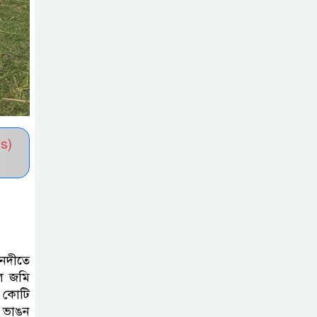
প্রেমিককে পাঠানোর
অভিযোগ; তদন্তে কমিটি গঠন
কুবিতে সেন্টার ফর
জাকাত
ম্যানেজমেন্টের
উদ্যোগে বৃত্তি বিতরণ
s)
১১ বিজিবির
অভিযানে প্রায় ৯০
হাজার পিস বার্মিজ
ইয়াবা উদ্ধার
নদীতে
চকরিয়ায়
ি জমি
ফাঁসিয়াখালী
ও কোটি
সরকারি প্রাথমিক
। ভাঙন