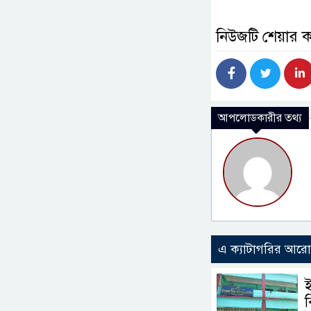
নিউজটি শেয়ার 
আপলোডকারীর তথ্য
এ ক্যাটাগরির আর
​
ব