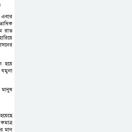
।
বিদ্যালয়ের ম্যানেজিং কমিটির
সভাপতি নির্বাচিত মো. আবদুল আলিম
। এবার
শতাধিক
জুলাই আন্দোলন
ুম রাত
ারিয়ে
হয়েছিল ফ্যাসিবাদী
শাসনের
সমাজব্যবস্থার
মূলোৎপাটনের লক্ষ্যে; ইবিসাস
সভাপতি
ন হয়ে
ী যমুনা
যথাযথ মর্যাদায়
‘জুলাই দিবস’
 মানুষ
পালন করছে
তানযীমুল উম্মাহ আলিম মাদ্রাসা
হয়েছে
জুলাই গণঅভ্যুত্থান
কমাত্র
দিবসে কুবি
ার মান