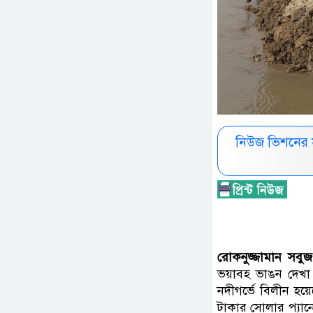
নিউজ ভিশনের 
রোকনুজ্জামান সবু
ভয়াবহ ভাঙন দেখা
নদীগর্ভে বিলীন হয়
টাকার সোলার প্যান