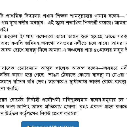
কারি প্রাথমিক বিদ্যালয় প্রধান শিক্ষক শামসুন্নাহার খানাম বলেন
 গজ দূরে নদীর অবস্থান। এই স্কুলে শতাধিক শিক্ষার্থী রয়েছে। আমর
 চাই।
য জহুরুল ইসলাম বলেন,যে ভাবে ভাঙন শুরু হয়েছে তাতে সরক
ঠান এবং ফসলি জমিসহ অসংখ্য বসতঘর নদীতে চলে যাবে। আমরা 
 ভাঙ্গন রোধে ব্যবস্থা নিলে আমরা এ অঞ্চলের প্রায় ৫০হাজার মানুষ
ে সাবেক চেয়ারম্যান আব্দুল খালেক আকন্দ বলেন—অসময়ে নদ
্ষতির কারণ হয়ে গেছে। ভাঙন ঠেকাতে কোনো ব্যবস্থা না নেওয়
োগে বাঁশের বাঁধ দেব। তারপরেও স্থায়ীভাবে ভাঙ্গন রোধে ব্যবস্থা 
ামনা করছি।
নয়ন বোর্ডের নির্বাহী প্রকৌশলী নকিবুজ্জামান বলেন,যমুনার চর
 অল্প ডাম্পিং ভাঙ্গন প্রতিরোধ হবেনা। বৃহৎ প্রকল্প গ্রহন করত
দন উর্দ্ধতন কর্তৃপক্ষের নিকট প্রেরণ করবো।