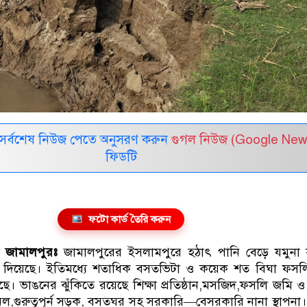
সর্বশেষ নিউজ পেতে অনুসরণ করুন
গুগল নিউজ (Google New
ফিডটি
ফটো কার্ড তৈরি করুন
জ জামালপুরঃ
জামালপুরের ইসলামপুরে হঠাৎ পানি বেড়ে যমুনা 
 দিয়েছে। ইতিমধ্যে শতাধিক বসতভিটা ও কয়েক শত বিঘা ফসল
েছে। ভাঙনের ঝুঁকিতে রয়েছে শিক্ষা প্রতিষ্ঠান,মসজিদ,ফসলি জমি 
েল,গুরুত্বপূর্ন সড়ক, বসতঘর সহ সরকারি—বেসরকারি নানা স্থাপনা