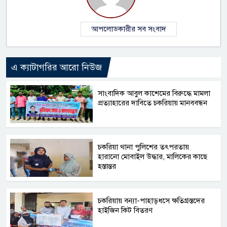
আপলোডকারীর সব সংবাদ
এ ক্যাটাগরির আরো নিউজ
সাংবাদিক আবুল কাশেমের বিরুদ্ধে মামলা
প্রত্যাহারের দাবিতে চকরিয়ায় মানববন্ধন
চকরিয়া থানা পুলিশের তৎপরতায়
হারানো মোবাইল উদ্ধার, মালিকের কাছে
হস্তান্তর
চকরিয়ায় বন্যা-পাহাড়ধসে ক্ষতিগ্রস্তদের
হাইজিন কিট বিতরণ