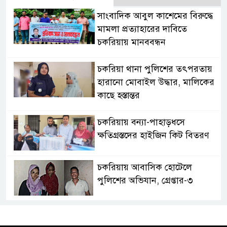
সাংবাদিক আবুল কাশেমের বিরুদ্ধে
মামলা প্রত্যাহারের দাবিতে
চকরিয়ায় মানববন্ধন
চকরিয়া থানা পুলিশের তৎপরতায়
হারানো মোবাইল উদ্ধার, মালিকের
কাছে হস্তান্তর
চকরিয়ায় বন্যা-পাহাড়ধসে
ক্ষতিগ্রস্তদের হাইজিন কিট বিতরণ
চকরিয়ায় আবাসিক হোটেলে
পুলিশের অভিযান, গ্রেপ্তার-৩
কক্সবাজারের কৃতিসন্তান শামীম
উদ্দিন চৌধুরী বাংলাদেশ ব্যাংকে