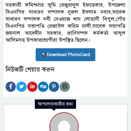
সহকারী কমিশনার ভূমি রেজুয়ানুল ইফতেকার, উপজেলা
বিএনপির সাধারণ সম্পাদক নুরুল ইসলাম নবাব,সাবেক
সাধারণ সম্পাদক নবী নেওয়াজ খান লোহানী বিপুল,পৌর
বিএনপির সভাপতি রেজাউল করিম ঢালী,সাবেক সভাপতি
জয়নাল আবেদীন সরকার, প্রাণিসম্পদ কর্মকর্তা আব্দুল
আলিমসহ উপকারভোগীরা উপস্থিত ছিলেন।
Download PhotoCard
নিউজটি শেয়ার করুন
আপলোডকারীর তথ্য