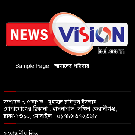
জয়েন্ট ডিরেক্টর পদে পদোন্নতি
বাঁশখালীতে বন্যায় ক্ষতিগ্রস্তদের
হাতে নতুন ঘরের চাবি তুলে দিলেন
প্রধানমন্ত্রী
পলিথিনের ছাউনির নিচে পঙ্গু
দিনমজুর আলী হোসেনের মানবেতর
Sample Page
আমাদের পরিবার
জীবন
চকরিয়ায় ট্রেনে কাটা পড়ে অজ্ঞাত
নারীর মৃত্যু
সম্পাদক ও প্রকাশক : মুহাম্মদ রফিকুল ইসলাম
যোগাযোগের ঠিকানা : হাসনাবাদ, দক্ষিণ কেরানীগঞ্জ,
ইবিতে নিয়োগ বিতর্ক, ফ্যাক্টস
ঢাকা-১৩১০, মোবাইল : ০১৭৮৯৩৭২৩২৮
ফাইন্ডিং কমিটিতে চতুরতার আশ্রয়
প্রশাসনের
প্রয়োজনীয় লিঙ্ক