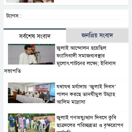
ট্যাগস :
জনপ্রিয় সংবাদ
সর্বশেষ সংবাদ
জুলাই আন্দোলন হয়েছিল
ফ্যাসিবাদী সমাজব্যবস্থার
মূলোৎপাটনের লক্ষ্যে; ইবিসাস
সভাপতি
যথাযথ মর্যাদায় ‘জুলাই দিবস’
পালন করছে তানযীমুল উম্মাহ
আলিম মাদ্রাসা
জুলাই গণঅভ্যুত্থান দিবসে কুবি
ছাত্রদলের পরিচ্ছন্নতা ও বৃক্ষরোপণ