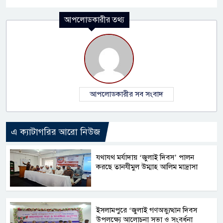
আপলোডকারীর তথ্য
আপলোডকারীর সব সংবাদ
এ ক্যাটাগরির আরো নিউজ
যথাযথ মর্যাদায় ‘জুলাই দিবস’ পালন
করছে তানযীমুল উম্মাহ আলিম মাদ্রাসা
ইসলামপুরে ‘জুলাই গণঅভ্যুত্থান দিবস
উপলক্ষ্যে আলোচনা সভা ও সংবর্ধনা