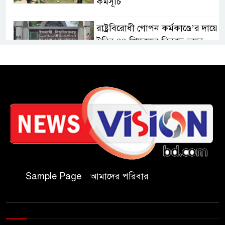
কর্মসূচি
রাষ্ট্রবিরোধী গোপন কর্মকাণ্ডে’র দায়ে
ইবির ৪৪ শিক্ষকের বিরুদ্ধে তদন্ত
কমিটি
ইসলামপুরে ‘জুলাই গণঅভ্যুত্থান
দিবস উপলক্ষ্যে আলোচনা সভা ও
সংবর্ধনা অনুষ্ঠান অনুষ্ঠিত
গণভোটের রায় জুলাই সনদ
বাস্তবায়নের আহ্বান,ইসলামপুরে
জামায়াতের গণমিছিল ও সমাবেশ
Sample Page
আমাদের পরিবার
জুলাই বিপ্লবের চেতনায় দীপ্ত
ইসলামপুর: রক্তে কেনা নতুন ভোরে
স্মরণের বাঁধভাঙা উচ্ছ্বাস