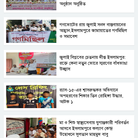
অনুষ্ঠান অনুষ্ঠিত
গণভোটের রায় জুলাই সনদ বাস্তবায়নের
আহ্বান,ইসলামপুরে জামায়াতের গণমিছিল
ও সমাবেশ
জুলাই বিপ্লবের চেতনায় দীপ্ত ইসলামপুর:
রক্তে কেনা নতুন ভোরে স্মরণের বাঁধভাঙা
উচ্ছ্বাস
র‍্যাব-১৫-এর শ্বাসরুদ্ধকর অভিযানে
অপহরণের শিকার তিন রোহিঙ্গা উদ্ধার,
আটক ১
মা ও শিশু স্বাস্থ্যসেবায় যুগান্তকারী পরিবর্তন
আসবে ইসলামপুরে কল্যাণ কেন্দ্র
উদ্বোধনে সুলতান মাহমুদ বাবু