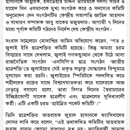
হাসানকে আহ্বায়ক, ইফতেহার উদ্দিন তামিমকে সদস্য সচিব ও
যায়েদ বিন ওসমানকে মুখ্য সংগঠক করে ৩ সদস্যের কমিটি
অনুমোদন দেন সংগঠনটির কেন্দ্রীয় সভাপতি জাহিদ আহসান
ও সাধারণ সম্পাদক আবু বাকের মজুমদার। আগামী ৭ দিনের
মধ্যে পূর্ণাঙ্গ কমিটি গঠনের নির্দেশ দেয় কেন্দ্রীয় সংগঠন।
সংবাদ সম্মেলনে মোবাশ্বির আমিন অভিযোগ করেন, “গত ৫
জুলাই ইবি ছাত্রশক্তির কমিটি হয়েছে। কিন্তু আমরা চরম
বিস্ময়ের সাথে দেখলাম, জুলাই গণঅভ্যুত্থান থেকে উঠে আসা
রাজনৈতিক সংগঠন ‘এনসিপি’র ছাত্র সংগঠন ‘জাতীয়
ছাত্রশক্তি’তে জুলাইয়ের সেই প্রকৃত লড়াকু যোদ্ধাদের বিন্দুমাত্র
মূল্যায়ন করা হয়নি। জুলাইয়ের স্পিরিটকে পদদলিত করে
শহীদদের রক্তের সাথে বিশ্বাসঘাতকতা করে যাদেরকে আজ
নেতৃত্বে বসানো হলো, তারা বিগত দিনের স্বৈরাচারের
উচ্ছিষ্ঠভোগী সাবেক ছাত্রলীগ এবং ছাত্রদলের সুবিধাবাদী
কর্মী। এটি একটি চরম ‘হাইব্রিড পকেট কমিটি’।”
তিনি ছাত্রশক্তির আহবায়ক ফুয়াদ হাসানকে ফ্যাসিবাদের
দোসর দাবি করে বলেন, “এই তথাকথিত কমিটির আহবায়ক
ফুয়াদ হাসান কোনো সাধারণ মুখ নয়। ফ্যাসিবাদী আমলে