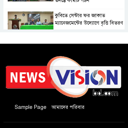
তদন্তে কমিটি গঠন
কুবিতে সেন্টার ফর জাকাত
ম্যানেজমেন্টের উদ্যোগে বৃত্তি বিতরণ
১১ বিজিবির অভিযানে প্রায় ৯০
হাজার পিস বার্মিজ ইয়াবা উদ্ধার
চকরিয়ায় ফাঁসিয়াখালী সরকারি
প্রাথমিক বিদ্যালয়ের ম্যানেজিং
কমিটির সভাপতি নির্বাচিত মো.
আবদুল আলিম
জুলাই আন্দোলন হয়েছিল
Sample Page
আমাদের পরিবার
ফ্যাসিবাদী সমাজব্যবস্থার
মূলোৎপাটনের লক্ষ্যে; ইবিসাস
সভাপতি