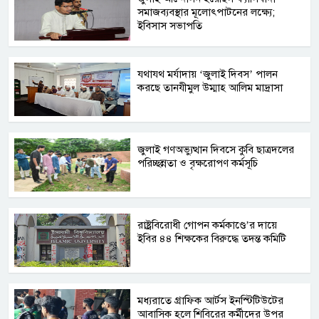
সমাজব্যবস্থার মূলোৎপাটনের লক্ষ্যে;
ইবিসাস সভাপতি
যথাযথ মর্যাদায় ‘জুলাই দিবস’ পালন
করছে তানযীমুল উম্মাহ আলিম মাদ্রাসা
জুলাই গণঅভ্যুত্থান দিবসে কুবি ছাত্রদলের
পরিচ্ছন্নতা ও বৃক্ষরোপণ কর্মসূচি
রাষ্ট্রবিরোধী গোপন কর্মকাণ্ডে’র দায়ে
ইবির ৪৪ শিক্ষকের বিরুদ্ধে তদন্ত কমিটি
মধ্যরাতে গ্রাফিক আর্টস ইনস্টিটিউটের
আবাসিক হলে শিবিরের কর্মীদের উপর