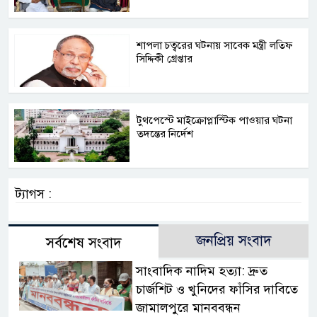
শাপলা চত্বরের ঘটনায় সাবেক মন্ত্রী লতিফ
সিদ্দিকী গ্রেপ্তার
টুথপেস্টে মাইক্রোপ্লাস্টিক পাওয়ার ঘটনা
তদন্তের নির্দেশ
ট্যাগস :
জনপ্রিয় সংবাদ
সর্বশেষ সংবাদ
সাংবাদিক নাদিম হত্যা: দ্রুত
চার্জশিট ও খুনিদের ফাঁসির দাবিতে
জামালপুরে মানববন্ধন