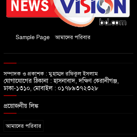
হাজার পিস বার্মিজ ইয়াবা উদ্ধার
চকরিয়ায় ফাঁসিয়াখালী সরকারি
প্রাথমিক বিদ্যালয়ের ম্যানেজিং
Sample Page
আমাদের পরিবার
কমিটির সভাপতি নির্বাচিত মো.
আবদুল আলিম
জুলাই আন্দোলন হয়েছিল
সম্পাদক ও প্রকাশক : মুহাম্মদ রফিকুল ইসলাম
ফ্যাসিবাদী সমাজব্যবস্থার
যোগাযোগের ঠিকানা : হাসনাবাদ, দক্ষিণ কেরানীগঞ্জ,
মূলোৎপাটনের লক্ষ্যে; ইবিসাস
ঢাকা-১৩১০, মোবাইল : ০১৭৮৯৩৭২৩২৮
সভাপতি
প্রয়োজনীয় লিঙ্ক
যথাযথ মর্যাদায় ‘জুলাই দিবস’
পালন করছে তানযীমুল উম্মাহ
আলিম মাদ্রাসা
আমাদের পরিবার