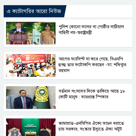
এ ক্যাটাগরির আরো নিউজ
পুলিশ কোনো দলের বা গোষ্ঠীর লাঠিয়াল
বাহিনী নয়-স্বরাষ্ট্রমন্ত্রী
আগের ফ্যাসিস্ট যা করে গেছে, বিএনপি
হুবহু তার ফটোকপি করছেন -ডা: শফিকুর
রহমান
বর্তমান সংসদের দিকে তাকিয়ে আছে ১৮
কোটি মানুষ : ভারপ্রাপ্ত স্পিকার
জামায়াত-এনসিপির ঐক্যে ভাঙন ধরাতে
চায় সরকার, সংস্কার ইস্যুতে ঐক্য অটুট