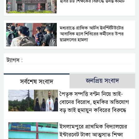
ইবির ৪৪ শিক্ষকের বিরুদ্ধে তদন্ত কমিটি
মধ্যরাতে গ্রাফিক আর্টস ইনস্টিটিউটের
আবাসিক হলে শিবিরের কর্মীদের উপর
ছাত্রদলের হামলা
ট্যাগস :
জনপ্রিয় সংবাদ
সর্বশেষ সংবাদ
পৈতৃক সম্পত্তি বণ্টন নিয়ে ভাই-
বোনের বিরোধ, হুমকির অভিযোগ
বড় ভাই হুমায়ুন কবিরের বিরুদ্ধে
​ইসলামপুরে প্রাথমিক বিদ্যালয়ের
ইন্টারনেট টাকা আত্মসাত শিক্ষা