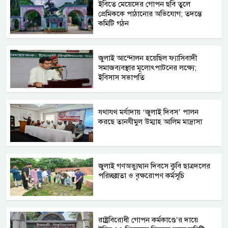
ইবিতে মেয়েদের গোপন ছবি তুলে
প্রেমিককে পাঠানোর অভিযোগ; তদন্তে
কমিটি গঠন
জুলাই আন্দোলন হয়েছিল ফ্যাসিবাদী
সমাজব্যবস্থার মূলোৎপাটনের লক্ষ্যে;
ইবিসাস সভাপতি
যথাযথ মর্যাদায় ‘জুলাই দিবস’ পালন
করছে তানযীমুল উম্মাহ আলিম মাদ্রাসা
জুলাই গণঅভ্যুত্থান দিবসে কুবি ছাত্রদলের
পরিচ্ছন্নতা ও বৃক্ষরোপণ কর্মসূচি
রাষ্ট্রবিরোধী গোপন কর্মকাণ্ডে’র দায়ে