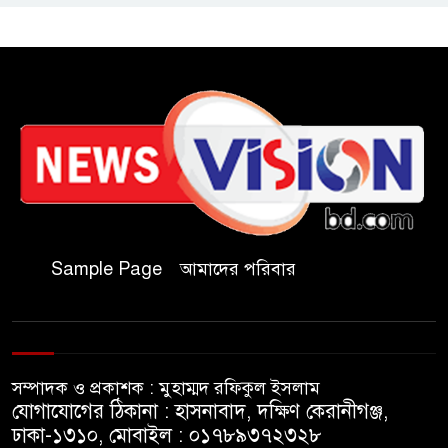
সভাপতি
যথাযথ মর্যাদায় ‘জুলাই দিবস’
পালন করছে তানযীমুল উম্মাহ
আলিম মাদ্রাসা
জুলাই গণঅভ্যুত্থান দিবসে কুবি
ছাত্রদলের পরিচ্ছন্নতা ও বৃক্ষরোপণ
কর্মসূচি
Sample Page
আমাদের পরিবার
রাষ্ট্রবিরোধী গোপন কর্মকাণ্ডে’র দায়ে
ইবির ৪৪ শিক্ষকের বিরুদ্ধে তদন্ত
কমিটি
সম্পাদক ও প্রকাশক : মুহাম্মদ রফিকুল ইসলাম
ইসলামপুরে ‘জুলাই গণঅভ্যুত্থান
যোগাযোগের ঠিকানা : হাসনাবাদ, দক্ষিণ কেরানীগঞ্জ,
দিবস উপলক্ষ্যে আলোচনা সভা ও
ঢাকা-১৩১০, মোবাইল : ০১৭৮৯৩৭২৩২৮
সংবর্ধনা অনুষ্ঠান অনুষ্ঠিত