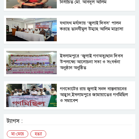
নির্বাচিত মো. আবদুল আলিম
যথাযথ মর্যাদায় ‘জুলাই দিবস’ পালন
করছে তানযীমুল উম্মাহ আলিম মাদ্রাসা
ইসলামপুরে ‘জুলাই গণঅভ্যুত্থান দিবস
উপলক্ষ্যে আলোচনা সভা ও সংবর্ধনা
অনুষ্ঠান অনুষ্ঠিত
গণভোটের রায় জুলাই সনদ বাস্তবায়নের
আহ্বান,ইসলামপুরে জামায়াতের গণমিছিল
ও সমাবেশ
ট্যাগস :
মা-মেয়ে
হত্যা