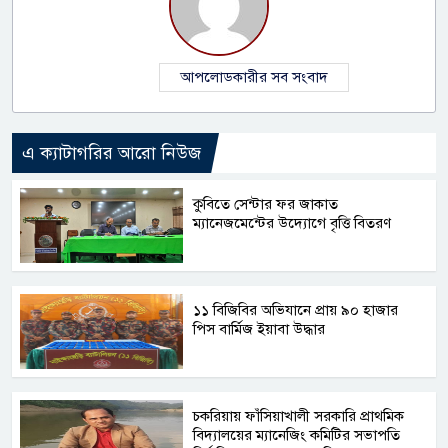
আপলোডকারীর সব সংবাদ
এ ক্যাটাগরির আরো নিউজ
কুবিতে সেন্টার ফর জাকাত
ম্যানেজমেন্টের উদ্যোগে বৃত্তি বিতরণ
১১ বিজিবির অভিযানে প্রায় ৯০ হাজার
পিস বার্মিজ ইয়াবা উদ্ধার
চকরিয়ায় ফাঁসিয়াখালী সরকারি প্রাথমিক
বিদ্যালয়ের ম্যানেজিং কমিটির সভাপতি