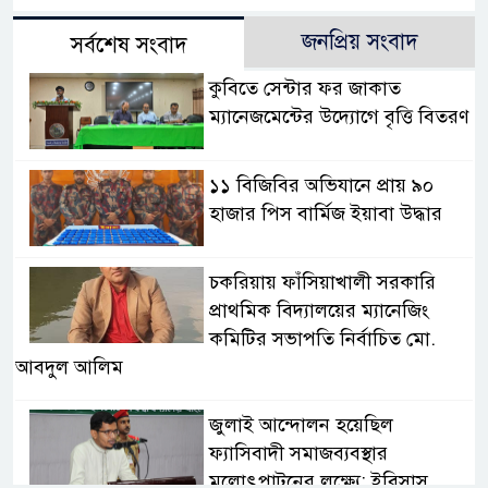
জনপ্রিয় সংবাদ
সর্বশেষ সংবাদ
কুবিতে সেন্টার ফর জাকাত
ম্যানেজমেন্টের উদ্যোগে বৃত্তি বিতরণ
১১ বিজিবির অভিযানে প্রায় ৯০
হাজার পিস বার্মিজ ইয়াবা উদ্ধার
চকরিয়ায় ফাঁসিয়াখালী সরকারি
প্রাথমিক বিদ্যালয়ের ম্যানেজিং
কমিটির সভাপতি নির্বাচিত মো.
আবদুল আলিম
জুলাই আন্দোলন হয়েছিল
ফ্যাসিবাদী সমাজব্যবস্থার
মূলোৎপাটনের লক্ষ্যে; ইবিসাস