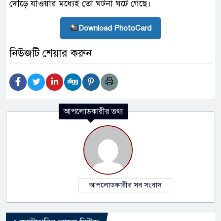
দৌঁড়ে যাওয়ার মধ্যেই তো ঘটনা ঘটে গেছে।
Download PhotoCard
নিউজটি শেয়ার করুন
আপলোডকারীর তথ্য
আপলোডকারীর সব সংবাদ