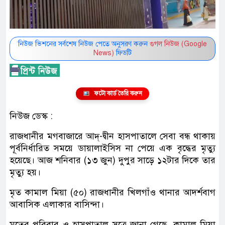
নিউজ ভিশনের সর্বশেষ নিউজ পেতে অনুসরণ করুন
গুগল নিউজ (Google
News)
ফিডটি
ফটো কার্ড তৈরি করুন
নিউজ ডেস্ক :
রাজধানীর মগবাজারে আদ্-দ্বীন হাসপাতালে সেবা বন্ধ থাকায়
পূর্বনির্ধারিত সময়ে ডায়ালাইসিস না পেয়ে এক বৃদ্ধের মৃত্যু
হয়েছে। আজ শনিবার (১৩ জুন) দুপুর সাড়ে ১২টার দিকে তার
মৃত্যু হয়।
মৃত কামাল মিয়া (৫০) রাজধানীর খিলগাঁও থানার আদর্শবাগ
আবাসিক এলাকার বাসিন্দা।
মৃতের পরিবার ও হাসপাতাল সূত্রে জানা গেছে, কামাল মিয়া