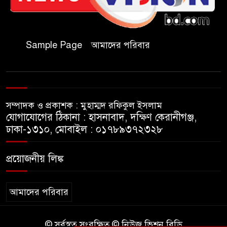
মূলোৎপাটনের লক্ষ্যে; ইবিসাস
সভাপতি
Sample Page
আমাদের পরিবার
যথাযথ মর্যাদায় ‘জুলাই দিবস’
পালন করছে তানযীমুল উম্মাহ
আলিম মাদ্রাসা
সম্পাদক ও প্রকাশক : মুহাম্মদ রফিকুল ইসলাম
জুলাই গণঅভ্যুত্থান দিবসে কুবি
যোগাযোগের ঠিকানা : হাসনাবাদ, দক্ষিণ কেরানীগঞ্জ,
ছাত্রদলের পরিচ্ছন্নতা ও বৃক্ষরোপণ
ঢাকা-১৩১০, মোবাইল : ০১৭৮৯৩৭২৩২৮
কর্মসূচি
প্রয়োজনীয় লিঙ্ক
রাষ্ট্রবিরোধী গোপন কর্মকাণ্ডে’র দায়ে
ইবির ৪৪ শিক্ষকের বিরুদ্ধে তদন্ত
কমিটি
আমাদের পরিবার
ইসলামপুরে ‘জুলাই গণঅভ্যুত্থান
© সর্বস্বত্ব সংরক্ষিত © নিউজ ভিশন বিডি
দিবস উপলক্ষ্যে আলোচনা সভা ও