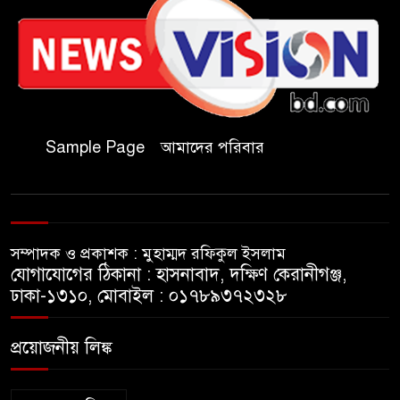
কাল মহেশখালী দিয়ে শুরু
প্রধানমন্ত্রীর চট্টগ্রাম সফর
হল দখল করে অছাত্র ও সন্ত্রাসীদের
অভয়ারণ্য করা যাবে না-শিবির
সভাপতি
Sample Page
আমাদের পরিবার
বিমানবাহিনীতে অফিসার ক্যাডেট
পদে চাকরি
সম্পাদক ও প্রকাশক : মুহাম্মদ রফিকুল ইসলাম
মেসির বাবা না ফেরার দেশে
যোগাযোগের ঠিকানা : হাসনাবাদ, দক্ষিণ কেরানীগঞ্জ,
ঢাকা-১৩১০, মোবাইল : ০১৭৮৯৩৭২৩২৮
সাংবাদিক নাদিম হত্যা: দ্রুত
প্রয়োজনীয় লিঙ্ক
চার্জশিট ও খুনিদের ফাঁসির দাবিতে
জামালপুরে মানববন্ধন