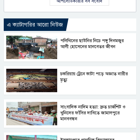
আপলোডকারীর সব সংবাদ
এ ক্যাটাগরির আরো নিউজ
পলিথিনের ছাউনির নিচে পঙ্গু দিনমজুর
আলী হোসেনের মানবেতর জীবন
চকরিয়ায় ট্রেনে কাটা পড়ে অজ্ঞাত নারীর
মৃত্যু
সাংবাদিক নাদিম হত্যা: দ্রুত চার্জশিট ও
খুনিদের ফাঁসির দাবিতে জামালপুরে
মানববন্ধন