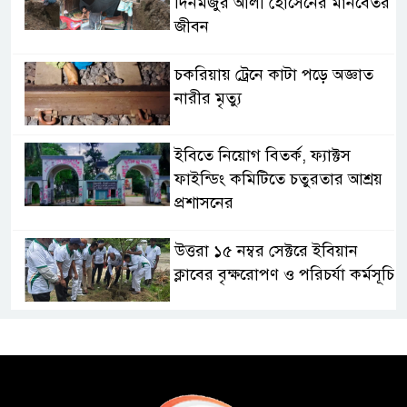
দিনমজুর আলী হোসেনের মানবেতর
জীবন
চকরিয়ায় ট্রেনে কাটা পড়ে অজ্ঞাত
নারীর মৃত্যু
ইবিতে নিয়োগ বিতর্ক, ফ্যাক্টস
ফাইন্ডিং কমিটিতে চতুরতার আশ্রয়
প্রশাসনের
উত্তরা ১৫ নম্বর সেক্টরে ইবিয়ান
ক্লাবের বৃক্ষরোপণ ও পরিচর্যা কর্মসূচি
রাষ্ট্রপতি নির্বাচনে অংশ নেবে
জামায়াত