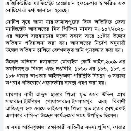
এক্সিকিউটিভ ম্যাজিস্ট্রেট রেজোয়ান ইফতেকার স্বাক্ষরিত এক
নোটিশে এ তথ্য জানানো হয়েছে।
নোটিশ সূত্রে জানা যায়,জামালপুরের বিজ্ঞ অতিরিক্ত জেলা
ম্যাজিস্ট্রেট আদালতের মিস পিটিশন মামলা নং-১০৭/২০২০-
এর আদেশ বাস্তবায়নের লক্ষ্যে সকাল সারে ১১টায় উচ্ছেদ
অভিযান পরিচালনা করা হয়। আদালতের নির্দেশ অনুযায়ী
উচ্ছেদ অভিযান চালিয়ে বেদখলকৃত জমি পুনরুদ্ধার করা হয়।
উচ্ছেদ অভিযান চলাকালে মোবাইল কোর্ট আইন,২০০৯-এর
তফসিলভুক্ত বিধান এবং দণ্ডবিধি, ১৮৬০-এর ১৮৬, ১৮৭ ও
১৮৮ ধারার আওতায় আইনশৃঙ্খলা পরিস্থিতি নিয়ন্ত্রণ ও সম্ভাব্য
অপরাধ প্রতিরোধে প্রয়োজনীয় ব্যবস্থা গ্রহণ করা হয়।
মামলার বাদী আব্দুস ছাত্তার পিতা: মৃত জমর উদ্দিন, গ্রাম
সভারচর,ইউনিয়ন গোয়ালেরচর,ইসলামপুর এবং বিবাদী
আজিজুল হক ওরফে আইজল গং পিতা: মৃত হাজর সেখ,একই
এলাকার বাসিন্দা উচ্ছেদ কার্যক্রমের সময় উপস্থিত ছিলেন।
এ সময় আইনশৃঙ্খলা রক্ষাকারী বাহিনীর সদস্য,পুলিশ, ফায়ার