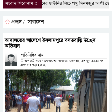
সংবাদ শিরোনাম ::
পলিথিনের ছাউনির নিচে পঙ্গু দিনমজুর আলী হোসে
প্রচ্ছদ /
সারাদেশ
আদালতের আদেশে ইসলামপুরে বসতবাড়ি উচ্ছেদ
অভিযান
প্রতিনিধির নাম
আপডেট সময় : ০৭:৩৬:৩৬ অপরাহ্ন, মঙ্গলবার, ২৩ জুন ২০২৬
২৫৫ বার পড়া হয়েছে