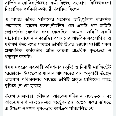
সার্ভিস,সাংবাদিক,উচ্ছেদ কর্মী,বিদ্যুৎ সংযোগ বিচ্ছিন্নকরণে
নিয়োজিত কর্মকর্তা-কর্মচারী উপস্থিত ছিলেন।
এ বিষয়ে জমির মালিকের সহোদর ভাই,পুলিশ পরিদর্শক
দেলোয়ার হোসেন বলেন,দীর্ঘদিন ধরে একটি পক্ষ জমিটি
জোরপূর্বক বেদখল করে রেখেছিল। আমরা জমিটি একটি
মাদ্রাসার নামে দান করেছি। প্রশাসনের আন্তরিক সহযোগিতা ও
যথাযথ পদক্ষেপের মাধ্যমে জমিটি উদ্ধার হওয়ায় সংশ্লিষ্ট সকল
প্রশাসনিক কর্মকর্তার প্রতি আমরা আন্তরিক কৃতজ্ঞতা ও
ধন্যবাদ জানাই।
ইসলামপুরের সহকারী কমিশনার (ভূমি) ও নির্বাহী ম্যাজিস্ট্রেট
রেজোয়ান ইফতেকার জানান,আদালতের রায় অনুযায়ী উচ্ছেদ
অভিযান পরিচালনার মাধ্যমে জমিটি প্রকৃত মালিকের কাছে
বুঝিয়ে দেওয়া হয়েছে।
উল্লেখ্য,মালমারা মৌজার আর.এস.খতিয়ান নং-৪৬৩ এবং
আর.এস.দাগ নং-১৬৮-এর অন্তর্ভুক্ত প্রায় ০.৩৫ একর জমিতে
এ উচ্ছেদ ও দখল পুনরুদ্ধার কার্যক্রম পরিচালিত হয়।