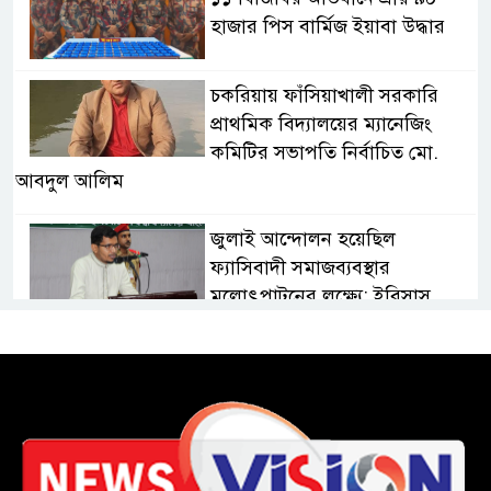
হাজার পিস বার্মিজ ইয়াবা উদ্ধার
চকরিয়ায় ফাঁসিয়াখালী সরকারি
প্রাথমিক বিদ্যালয়ের ম্যানেজিং
কমিটির সভাপতি নির্বাচিত মো.
আবদুল আলিম
জুলাই আন্দোলন হয়েছিল
ফ্যাসিবাদী সমাজব্যবস্থার
মূলোৎপাটনের লক্ষ্যে; ইবিসাস
সভাপতি
যথাযথ মর্যাদায় ‘জুলাই দিবস’
পালন করছে তানযীমুল উম্মাহ
আলিম মাদ্রাসা