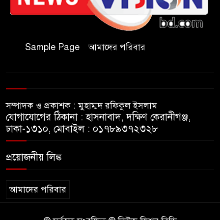
জুলাই গণঅভ্যুত্থান দিবসে কুবি
ছাত্রদলের পরিচ্ছন্নতা ও বৃক্ষরোপণ
কর্মসূচি
Sample Page
আমাদের পরিবার
রাষ্ট্রবিরোধী গোপন কর্মকাণ্ডে’র দায়ে
ইবির ৪৪ শিক্ষকের বিরুদ্ধে তদন্ত
কমিটি
সম্পাদক ও প্রকাশক : মুহাম্মদ রফিকুল ইসলাম
ইসলামপুরে ‘জুলাই গণঅভ্যুত্থান
যোগাযোগের ঠিকানা : হাসনাবাদ, দক্ষিণ কেরানীগঞ্জ,
দিবস উপলক্ষ্যে আলোচনা সভা ও
ঢাকা-১৩১০, মোবাইল : ০১৭৮৯৩৭২৩২৮
সংবর্ধনা অনুষ্ঠান অনুষ্ঠিত
প্রয়োজনীয় লিঙ্ক
গণভোটের রায় জুলাই সনদ
বাস্তবায়নের আহ্বান,ইসলামপুরে
জামায়াতের গণমিছিল ও সমাবেশ
আমাদের পরিবার
জুলাই বিপ্লবের চেতনায় দীপ্ত