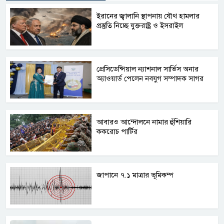
ইরানের জ্বালানি স্থাপনায় যৌথ হামলার
প্রস্তুতি নিচ্ছে যুক্তরাষ্ট্র ও ইসরাইল
প্রেসিডেন্সিয়াল ন্যাশনাল সার্ভিস অনার
অ্যাওয়ার্ড পেলেন নবযুগ সম্পাদক সাগর
আবারও আন্দোলনে নামার হুঁশিয়ারি
ককরোচ পার্টির
জাপানে ৭.১ মাত্রার ভূমিকম্প