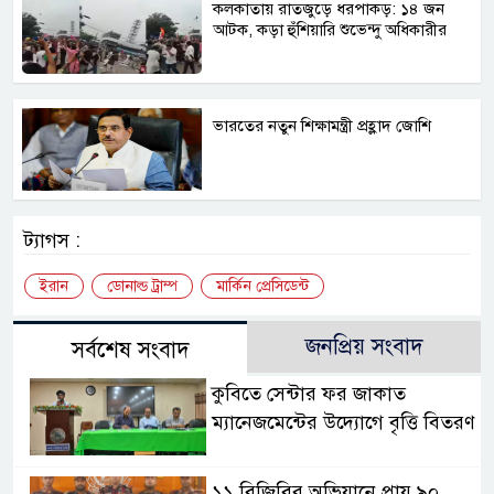
কলকাতায় রাতজুড়ে ধরপাকড়: ১৪ জন
আটক, কড়া হুঁশিয়ারি শুভেন্দু অধিকারীর
ভারতের নতুন শিক্ষামন্ত্রী প্রহ্লাদ জোশি
ট্যাগস :
ইরান
ডোনাল্ড ট্রাম্প
মার্কিন প্রেসিডেন্ট
জনপ্রিয় সংবাদ
সর্বশেষ সংবাদ
কুবিতে সেন্টার ফর জাকাত
ম্যানেজমেন্টের উদ্যোগে বৃত্তি বিতরণ
১১ বিজিবির অভিযানে প্রায় ৯০