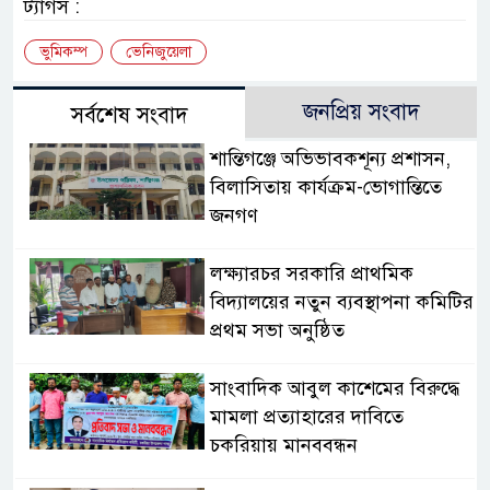
ট্যাগস :
ভুমিকম্প
ভেনিজুয়েলা
জনপ্রিয় সংবাদ
সর্বশেষ সংবাদ
‎শান্তিগঞ্জে অভিভাবকশূন্য প্রশাসন,
‎বিলাসিতায় কার্যক্রম-ভোগান্তিতে
জনগণ ‎
লক্ষ্যারচর সরকারি প্রাথমিক
বিদ্যালয়ের নতুন ব্যবস্থাপনা কমিটির
প্রথম সভা অনুষ্ঠিত
সাংবাদিক আবুল কাশেমের বিরুদ্ধে
মামলা প্রত্যাহারের দাবিতে
চকরিয়ায় মানববন্ধন