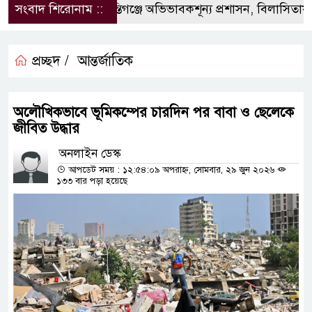
সংবাদ শিরোনাম ::
‎শান্তিগঞ্জে অভিভাবকশূন্য প্রশাসন, ‎বিলাসিতায় কা
প্রচ্ছদ /
আন্তর্জাতিক
অলৌখিকভাবে ভূমিকম্পের চারদিন পর বাবা ও ছেলেকে
জীবিত উদ্ধার
অনলাইন ডেস্ক
আপডেট সময় : ১২:৫৪:০৯ অপরাহ্ন, সোমবার, ২৯ জুন ২০২৬
১৩৩ বার পড়া হয়েছে