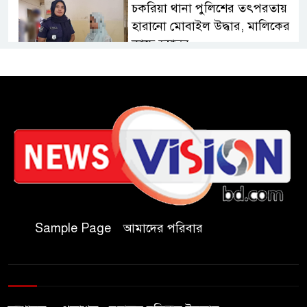
চকরিয়া থানা পুলিশের তৎপরতায়
হারানো মোবাইল উদ্ধার, মালিকের
কাছে হস্তান্তর
চকরিয়ায় বন্যা-পাহাড়ধসে
ক্ষতিগ্রস্তদের হাইজিন কিট বিতরণ
চকরিয়ায় আবাসিক হোটেলে
পুলিশের অভিযান, গ্রেপ্তার-৩
কক্সবাজারের কৃতিসন্তান শামীম
উদ্দিন চৌধুরী বাংলাদেশ ব্যাংকে
Sample Page
আমাদের পরিবার
জয়েন্ট ডিরেক্টর পদে পদোন্নতি
বাঁশখালীতে বন্যায় ক্ষতিগ্রস্তদের
হাতে নতুন ঘরের চাবি তুলে দিলেন