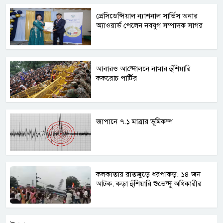
প্রেসিডেন্সিয়াল ন্যাশনাল সার্ভিস অনার
অ্যাওয়ার্ড পেলেন নবযুগ সম্পাদক সাগর
আবারও আন্দোলনে নামার হুঁশিয়ারি
ককরোচ পার্টির
জাপানে ৭.১ মাত্রার ভূমিকম্প
কলকাতায় রাতজুড়ে ধরপাকড়: ১৪ জন
আটক, কড়া হুঁশিয়ারি শুভেন্দু অধিকারীর