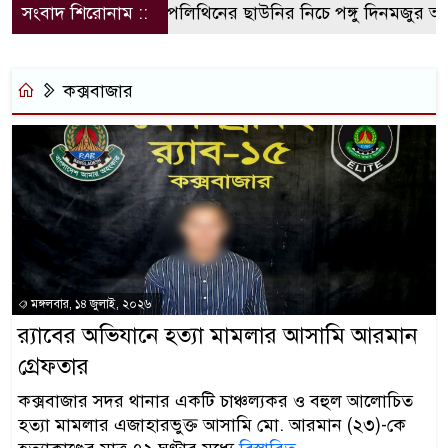
সংবাদ শিরোনাম ::
পলিথিনের ছাউনির নিচে পঙ্গু দিনমজুর আলী
কক্সবাজার
মঙ্গলবার, ১৪ জুলাই, ২০২৬
র‌্যাবের অভিযানে হত্যা মামলার আসামি আরমান
গ্রেফতার
কক্সবাজার সদর থানার একটি চাঞ্চল্যকর ও বহুল আলোচিত
হত্যা মামলার এজাহারভুক্ত আসামি মো. আরমান (২৩)-কে