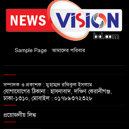
কাল মহেশখালী দিয়ে শুরু
৬
প্রধানমন্ত্রীর চট্টগ্রাম সফর
হল দখল করে অছাত্র ও সন্ত্রাসীদের
৭
অভয়ারণ্য করা যাবে না-শিবির
সভাপতি
Sample Page
আমাদের পরিবার
বিমানবাহিনীতে অফিসার ক্যাডেট
৮
পদে চাকরি
সম্পাদক ও প্রকাশক : মুহাম্মদ রফিকুল ইসলাম
মেসির বাবা না ফেরার দেশে
যোগাযোগের ঠিকানা : হাসনাবাদ, দক্ষিণ কেরানীগঞ্জ,
৯
ঢাকা-১৩১০, মোবাইল : ০১৭৮৯৩৭২৩২৮
সাংবাদিক নাদিম হত্যা: দ্রুত
প্রয়োজনীয় লিঙ্ক
১০
চার্জশিট ও খুনিদের ফাঁসির দাবিতে
জামালপুরে মানববন্ধন