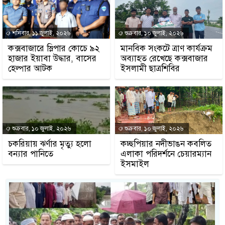
শনিবার, ১১ জুলাই, ২০২৬
শুক্রবার, ১০ জুলাই, ২০২৬
কক্সবাজারে স্লিপার কোচে ৯২
মানবিক সংকটে ত্রাণ কার্যক্রম
হাজার ইয়াবা উদ্ধার, বাসের
অব্যাহত রেখেছে কক্সবাজার
হেল্পার আটক
ইসলামী ছাত্রশিবির
শুক্রবার, ১০ জুলাই, ২০২৬
শুক্রবার, ১০ জুলাই, ২০২৬
চকরিয়ায় ঝর্ণার মৃত্যু হলো
কচ্ছপিয়ার নদীভাঙন কবলিত
বন্যার পানিতে
এলাকা পরিদর্শনে চেয়ারম্যান
ইসমাইল