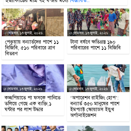
হত্যাকাণ্ডের মাত্র ৭২ ঘণ্টার মধ্যে
বিস্তারিত..
সোমবার, ১৩ জুলাই, ২০২৬
সোমবার, ১৩ জুলাই, ২০২৬
পেকুয়ায় বন্যার্তদের পাশে ১১
টানা বর্ষণে ক্ষতিগ্রস্ত ১৯০
বিজিবি, ৫১০ পরিবারে ত্রাণ
পরিবারের পাশে ১১ বিজিবি
বিতরণ
সোমবার, ১৩ জুলাই, ২০২৬
সোমবার, ১৩ জুলাই, ২০২৬
কচ্ছপিয়াতে পা ফসকে পানিতে
‘অপারেশন রাইজিং হোপ’:
তলিয়ে গেছে এক ব্যক্তি,১
বন্যার্ত ৩৫০ মানুষের পাশে
ঘন্টার পর লাশ উদ্ধার
ইমপ্যাক্ট স্কোয়াডস ইয়ুথ
অর্গানাইজেশন