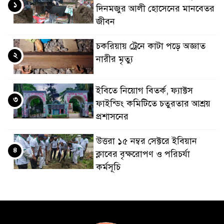
১
দিনমজুর আলী হোসেনের মানবেতর
জীবন
চকরিয়ায় ট্রেনে কাটা পড়ে অজ্ঞাত
২
নারীর মৃত্যু
ইবিতে নিয়োগ বিতর্ক, ফ্যাক্টস
৩
ফাইন্ডিং কমিটিতে চতুরতার আশ্রয়
প্রশাসনের
উত্তরা ১৫ নম্বর সেক্টরে ইবিয়ান
৪
ক্লাবের বৃক্ষরোপণ ও পরিচর্যা
কর্মসূচি
রাষ্ট্রপতি নির্বাচনে অংশ নেবে
৫
জামায়াত