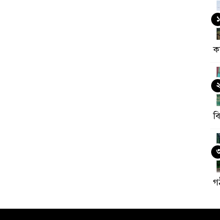
১
ক
ব
গ