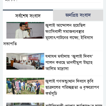
জনপ্রিয় সংবাদ
সর্বশেষ সংবাদ
জুলাই আন্দোলন হয়েছিল
ফ্যাসিবাদী সমাজব্যবস্থার
মূলোৎপাটনের লক্ষ্যে; ইবিসাস
সভাপতি
যথাযথ মর্যাদায় ‘জুলাই দিবস’
পালন করছে তানযীমুল উম্মাহ
আলিম মাদ্রাসা
জুলাই গণঅভ্যুত্থান দিবসে কুবি
ছাত্রদলের পরিচ্ছন্নতা ও বৃক্ষরোপণ
কর্মসূচি
রাষ্ট্রবিরোধী গোপন কর্মকাণ্ডে’র দায়ে