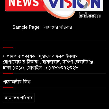
কমিটির সভাপতি নির্বাচিত মো.
আবদুল আলিম
জুলাই আন্দোলন হয়েছিল
Sample Page
আমাদের পরিবার
ফ্যাসিবাদী সমাজব্যবস্থার
মূলোৎপাটনের লক্ষ্যে; ইবিসাস
সভাপতি
সম্পাদক ও প্রকাশক : মুহাম্মদ রফিকুল ইসলাম
যথাযথ মর্যাদায় ‘জুলাই দিবস’
যোগাযোগের ঠিকানা : হাসনাবাদ, দক্ষিণ কেরানীগঞ্জ,
পালন করছে তানযীমুল উম্মাহ
ঢাকা-১৩১০, মোবাইল : ০১৭৮৯৩৭২৩২৮
আলিম মাদ্রাসা
প্রয়োজনীয় লিঙ্ক
জুলাই গণঅভ্যুত্থান দিবসে কুবি
ছাত্রদলের পরিচ্ছন্নতা ও বৃক্ষরোপণ
কর্মসূচি
আমাদের পরিবার
রাষ্ট্রবিরোধী গোপন কর্মকাণ্ডে’র দায়ে