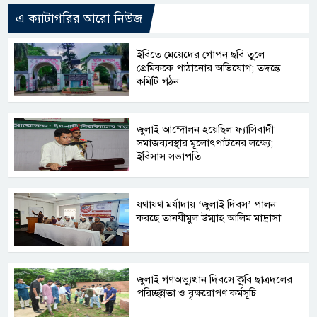
এ ক্যাটাগরির আরো নিউজ
ইবিতে মেয়েদের গোপন ছবি তুলে
প্রেমিককে পাঠানোর অভিযোগ; তদন্তে
কমিটি গঠন
জুলাই আন্দোলন হয়েছিল ফ্যাসিবাদী
সমাজব্যবস্থার মূলোৎপাটনের লক্ষ্যে;
ইবিসাস সভাপতি
যথাযথ মর্যাদায় ‘জুলাই দিবস’ পালন
করছে তানযীমুল উম্মাহ আলিম মাদ্রাসা
জুলাই গণঅভ্যুত্থান দিবসে কুবি ছাত্রদলের
পরিচ্ছন্নতা ও বৃক্ষরোপণ কর্মসূচি