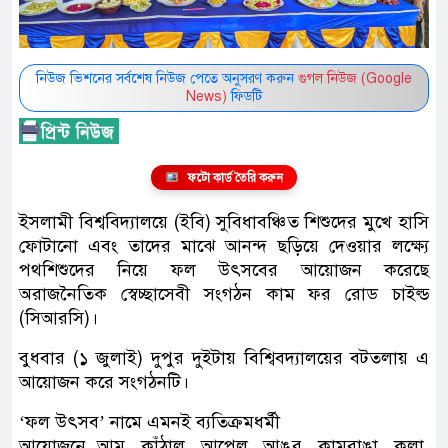
নিউজ ভিশনের সর্বশেষ নিউজ পেতে অনুসরণ করুন
গুগল নিউজ (Google
News)
ফিডটি
ফটো কার্ড তৈরি করুন
ইসলামী বিশ্ববিদ্যালয়ে (ইবি) সুবিধাবঞ্চিত শিশুদের মুখে হাসি
ফোটানো এবং তাদের মাঝে আনন্দ ছড়িয়ে দেওয়ার লক্ষ্যে
পথশিশুদের নিয়ে ফল উৎসবের আয়োজন করেছে
অরাজনৈতিক স্বেচ্ছাসেবী সংগঠন কাম ফর রোড চাইল্ড
(সিআরসি)।
বুধবার (১ জুলাই) দুপুর দুইটায় বিশ্বিবদ্যালয়ের বটতলায় এ
আয়োজন করে সংগঠনটি।
‘ফল উৎসব’ নামে এমনই ব্যতিক্রমধর্মী
আয়োজনে আম, কাঁঠাল, আপেল, আঙুর, কামরাঙা, কলা,