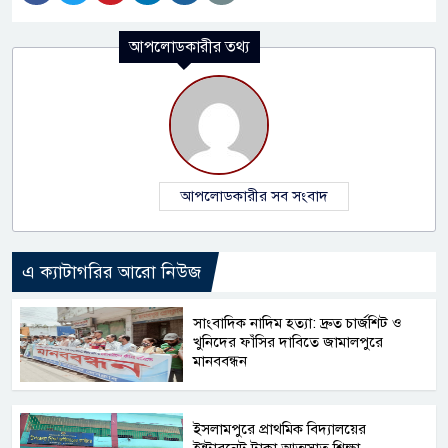
আপলোডকারীর তথ্য
আপলোডকারীর সব সংবাদ
এ ক্যাটাগরির আরো নিউজ
সাংবাদিক নাদিম হত্যা: দ্রুত চার্জশিট ও
খুনিদের ফাঁসির দাবিতে জামালপুরে
মানববন্ধন
​ইসলামপুরে প্রাথমিক বিদ্যালয়ের