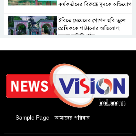
কর্মকর্তাদের বিরুদ্ধে দুদকে অভিযোগ
ইবিতে মেয়েদের গোপন ছবি তুলে
প্রেমিককে পাঠানোর অভিযোগ;
তদন্তে কমিটি গঠন
কুবিতে সেন্টার ফর জাকাত
ম্যানেজমেন্টের উদ্যোগে বৃত্তি বিতরণ
১১ বিজিবির অভিযানে প্রায় ৯০
হাজার পিস বার্মিজ ইয়াবা উদ্ধার
চকরিয়ায় ফাঁসিয়াখালী সরকারি
প্রাথমিক বিদ্যালয়ের ম্যানেজিং
Sample Page
আমাদের পরিবার
কমিটির সভাপতি নির্বাচিত মো.
আবদুল আলিম