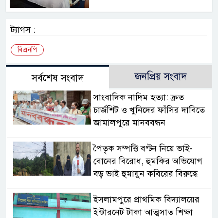
ট্যাগস :
বিএনপি
জনপ্রিয় সংবাদ
সর্বশেষ সংবাদ
সাংবাদিক নাদিম হত্যা: দ্রুত
চার্জশিট ও খুনিদের ফাঁসির দাবিতে
জামালপুরে মানববন্ধন
পৈতৃক সম্পত্তি বণ্টন নিয়ে ভাই-
বোনের বিরোধ, হুমকির অভিযোগ
বড় ভাই হুমায়ুন কবিরের বিরুদ্ধে
​ইসলামপুরে প্রাথমিক বিদ্যালয়ের
ইন্টারনেট টাকা আত্মসাত শিক্ষা