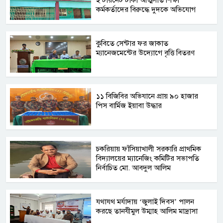
ইন্টারনেট টাকা আত্মসাত শিক্ষা
কর্মকর্তাদের বিরুদ্ধে দুদকে অভিযোগ
কুবিতে সেন্টার ফর জাকাত
ম্যানেজমেন্টের উদ্যোগে বৃত্তি বিতরণ
১১ বিজিবির অভিযানে প্রায় ৯০ হাজার
পিস বার্মিজ ইয়াবা উদ্ধার
চকরিয়ায় ফাঁসিয়াখালী সরকারি প্রাথমিক
বিদ্যালয়ের ম্যানেজিং কমিটির সভাপতি
নির্বাচিত মো. আবদুল আলিম
যথাযথ মর্যাদায় ‘জুলাই দিবস’ পালন
করছে তানযীমুল উম্মাহ আলিম মাদ্রাসা