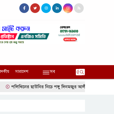
সব
পাদকীয়
সারাদেশ
িথিনের ছাউনির নিচে পঙ্গু দিনমজুর আলী হোসেনের মানবেতর জ