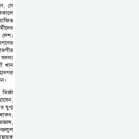
হন, সে
উত্তরা ১৫ নম্বর
বিকালে
সেক্টরে ইবিয়ান
আয়োজিত
ক্লাবের বৃক্ষরোপণ ও
্মীদের
পরিচর্যা কর্মসূচি
ে দেশ।
জনগণের
রাষ্ট্রপতি নির্বাচনে
লমগীর
 সদস্য
অংশ নেবে জামায়াত
ী খান
মহানগর
িন।
কাল মহেশখালী
দিয়ে শুরু
মির্জা
প্রধানমন্ত্রীর চট্টগ্রাম
হোসেন,
সফর
 যুগ্ম
খোকন,
 আজাদ,
হল দখল করে
 ফজলুল
অছাত্র ও সন্ত্রাসীদের
্বায়ক