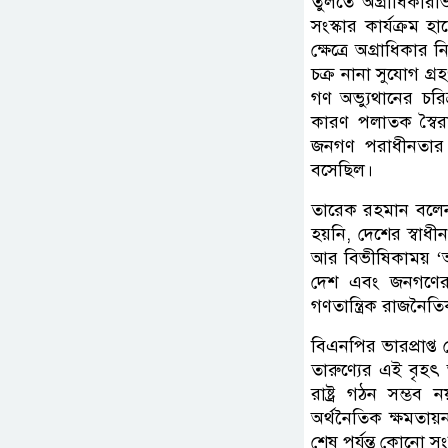
তুলতে অগ্রাধিকারভিত
সংস্কার কার্যক্রম 
ক্ষেত্রে অগ্রাধিকার
চক্র নানা সুযোগ গ
গণ অভ্যুথানের চরি
কারণ পলাতক স্বৈর
জনগণ পরাধীনতার শ
বসেছিল।
তারেক রহমান বলেন,
হয়নি, দেশের স্বাধ
আর বিভীষিকাময় ‘আয়ন
দেশ এবং জনগণের স
গণতান্ত্রিক রাজনৈত
বিএনপির ভারপ্রাপ্
তারুণ্যের এই বৃহ
রাষ্ট্র গঠন সম্ভ
অর্থনৈতিক ক্ষমতায়ন
শেষ পর্যন্ত কোনো সং