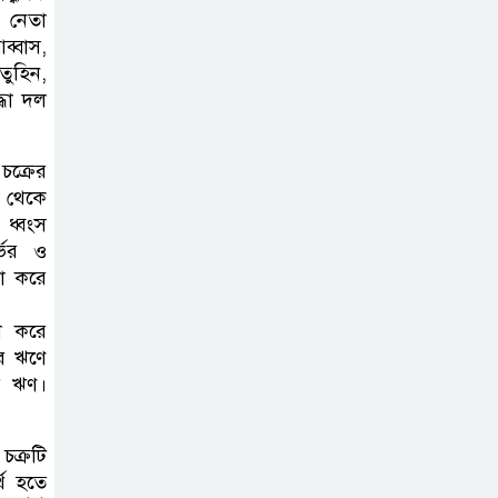
অভয়ারণ্য করা যাবে
 নেতা
না-শিবির সভাপতি
্বাস,
তুহিন,
বিমানবাহিনীতে
্ধা দল
অফিসার ক্যাডেট
পদে চাকরি
চক্রের
শ থেকে
মেসির বাবা না
 ধ্বংস
্ভর ও
ফেরার দেশে
য়া করে
ল করে
সাংবাদিক নাদিম
ের ঋণে
হত্যা: দ্রুত চার্জশিট
ার ঋণ।
ও খুনিদের ফাঁসির
দাবিতে জামালপুরে মানববন্ধন
চক্রটি
্থ হতে