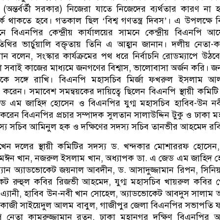
অন্তর্বর্তী সরকার) নিজেরা যাতে নিজেদের ব্যর্থতার কারণ না 
র্ক থাকতে হবে। গতকাল ছিল ‘বিশ্ব গণতন্ত্র দিবস’। এ উপলক্ষে 
নে বিএনপির কেন্দ্রীয় কার্যালয়ের সামনে কেন্দ্রীয় বিএনপি 
িথির ভার্চুয়ালি বক্তৃতায় তিনি এ আহ্বান জানান। দলীয় নেতা-কর
ান বলেন, সংস্কার কার্যক্রমের পথ ধরে নির্বাচনি রোডম্যাপে উঠব
 সবাই কাজের মাধ্যমে জনগণের বিশ্বাস, ভালোবাসা অর্জন করি। 
ণকে সঙ্গে রাখি। বিএনপি মহাসচিব মির্জা ফখরুল ইসলাম আ
 করেন। সমাবেশ সমন্বয়কের দায়িত্বে ছিলেন বিএনপি স্থায়ী কমিটি
েড এম জাহিদ হোসেন ও বিএনপির যুগ্ম মহাসচিব হাবিব-উন নব
রেন বিএনপির প্রচার সম্পাদক সুলতান সালাউদ্দিন টুকু ও ঢাকা 
স্য সচিব আমিনুল হক ও দক্ষিণের সদস্য সচিব তানভীর আহমেদ রব
াখেন দলের স্থায়ী কমিটির সদস্য ড. খন্দকার মোশাররফ হোসেন, 
 মঈন খান, নজরুল ইসলাম খান, অধ্যাপক ডা. এ জেড এম জাহিদ 
যান অ্যাডভোকেট জয়নাল আবদীন, ড. আসাদুজ্জামান রিপন, সিনিয়র
েট রুহুল কবির রিজভী আহমেদ, যুগ্ম মহাসচিব খায়রুল কবির 
ী এ্যানী, হাবিব উন-নবী খান সোহেল, অ্যাডভোকেট আবদুস সালাম
 কাজী সাইয়েদুল আলম বাবুল, গাজীপুর জেলা বিএনপির সভাপতি
 নেতা কামরুজ্জামান রতন, ঢাকা মহানগর দক্ষিণ বিএনপির আহ