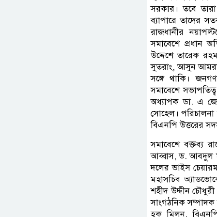
সরকার। তবে তারা (
ব্যাপারে তাদের সত
রাজধানীর নয়াপল্ট
সমাবেশে প্রধান অত
উদ্দেশে তারেক রহম
সুতরাং, আসুন আমরা
সঙ্গে থাকি। জনগ
সমাবেশে সভাপতিত্ব
অধ্যাপক ডা. এ জ
সোহেল। পরিচালনা ক
বিএনপি উত্তরের সদ
সমাবেশে বক্তব্য র
আব্বাস, ড. আবদুল
দলের ভাইস চেয়ারম্
মহাসচিব অ্যাডভোক
শহীদ উদ্দীন চৌধুর
সাংগঠনিক সম্পাদক
হক মিলন, বিএনপি