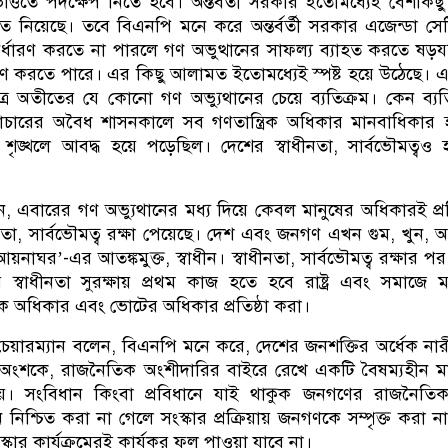
্তিতে পদক্ষেপ নিতে হবে। অন্তর্বর্তী সরকার ইতোমধ্যেই বেশকিছু ক্
হাতে নিয়েছে। তবে বিএনপি মনে করে অন্তর্বর্তী সরকার এজেন্ডা সে
 নির্ধারণ করতে না পারলে গণ অভুত্থানের সাফল্য ব্যাহত করতে ষড়যন্ত
্রহণ করতে পারে। এর কিছু আলামত ইতোমধ্যেই স্পষ্ট হয়ে উঠেছে। 
ত্র অতীতের যে কোনো গণ অভ্যুথানের চেয়ে ব্যতিক্রম। কেন ব্যত
াচারের অবৈধ শাসনকালে সব গণতান্ত্রিক অধিকার মানবাধিকার 
ৃঙ্খলে আবদ্ধ হয়ে পড়েছিল। দেশের স্বাধীনতা, সার্বভৌমত্বও 
 এবারের গণ অভ্যুথানের মধ্য দিয়ে কেবল মানুষের অধিকারই প্রত
ীনতা, সার্বভৌমত্ব রক্ষা পেয়েছে। দেশ এবং জনগণ এখন গুম, খুন,
াঘর’-এর আতঙ্কমুক্ত, স্বাধীন। স্বাধীনতা, সার্বভৌমত্ব রক্ষার প
্বাধীনতা সুরক্ষায় প্রথম কাজ হতে হবে রাষ্ট্র এবং সমাজে ম
িক অধিকার এবং ভোটের অধিকার প্রতিষ্ঠা করা।
ত চেয়ারম্যান বলেন, বিএনপি মনে করে, দেশের জনশক্তির অর্ধেক না
ৎ অংশকে, রাজনৈতিক অংশীদারির বাইরে রেখে একটি বৈষম্যহীন 
ব নয়। সংবিধান কিংবা প্রবিধানে যাই থাকুক জনগণের রাজনৈত
 নিশ্চিত করা না গেলে সংস্কার প্রক্রিয়ায় জনগণকে সম্পৃক্ত করা ন
স্কার কার্যক্রমেরই কার্যকর ফল পাওয়া যাবে না।