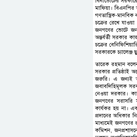
বিনাভোটের সরকারের
মাফিয়া। বিএনপির ভা
গণতান্ত্রিক-মানবিক
চক্রের রেখে যাওয়া
জনগণের ভোটে জনগণে
অন্তর্বর্তী সরকার 
চক্রের বেনিফিশিয়ারি
সরকারকে চ্যালেঞ্জ 
তারেক রহমান বলেন
সরকার প্রতিষ্ঠাই অন
জরুরি। এ জন্যই অগ
জবাবদিহিমূলক সরকার
নেওয়া দরকার। কারণ
জনগণের সরাসরি সম
কার্যকর হয় না। একট
প্রদানের অধিকার নিশ
মাধ্যমেই জনগণের রা
কমিশন, জনপ্রশাসনে