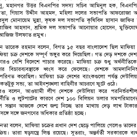
, মহানগর উত্তর বিএনপির সদস্য সচিব আমিনুল হক, বিএনপি
া, গিয়াস উদ্দীন আহমদ, মহিলা দলের সভাপতি আফরোজা আব
ুল মোনায়েম মুন্না, কৃষক দল সভাপতি কৃষিবিদ হাসান জাফির 
র রাজিব আহসান, শ্রমিক দল সভাপতি আনোয়ার হোসেন, মুক্তিযোদ
আজিজ উলফাত প্রমুখ।
ম্যান তারেক রহমান বলেন, বিগত ১৫ বছর বাংলাদেশ ছিল মাফিয়া 
ফিয়া চক্র দেশকে সম্পূর্ণ ভঙ্গুর করে দিয়েছিল। গত দেড় দশকে দে
রও বেশি বিদেশে পাচার করেছে। মাফিয়া চক্র শুধু অর্থনীতিকে
ের বিচারব্যবস্থাকে ধ্বংস করে ফেলেছে। দেশকে আমদানিনির
রে পরিণত করেছিল। মাফিয়া চক্র দেশের ব্যাংকগুলো পর্যন্ত দেউলি
কতটুকু সভ্য, তা আইনশৃঙ্খলা বাহিনীর আচরণে ফুটে ওঠে।
ও বলেন, আওয়ামী লীগ দেশকে দেউলিয়া করে পরনির্ভরশী
ুর্নীতি ও লুটপাটের কারণে দেশ ১০০ বিলিয়ন ডলার সমপরিমাণ
পাপ সন্তান আজকে দেশে জন্ম নিচ্ছে তার মাথায় দেড় লাখ টাক
সঙ্গে সঙ্গে জনগণের অধিকার প্রতিষ্ঠা হচ্ছে।
েতা বলেন, মাফিয়া চক্রের প্রধান দেশ ছেড়ে পালিয়ে গেলেও তাদের 
য়। তারা ষড়যন্ত্রে লিপ্ত রয়েছে। সুতরাং, অন্তর্বর্তী সরকারকে ব্যর