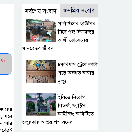
জনপ্রিয় সংবাদ
সর্বশেষ সংবাদ
পলিথিনের ছাউনির
নিচে পঙ্গু দিনমজুর
আলী হোসেনের
মানবেতর জীবন
s)
চকরিয়ায় ট্রেনে কাটা
পড়ে অজ্ঞাত নারীর
মৃত্যু
ইবিতে নিয়োগ
বিতর্ক, ফ্যাক্টস
রকারের
ফাইন্ডিং কমিটিতে
ন, মনে
চতুরতার আশ্রয় প্রশাসনের
দান আর
নগণেরই