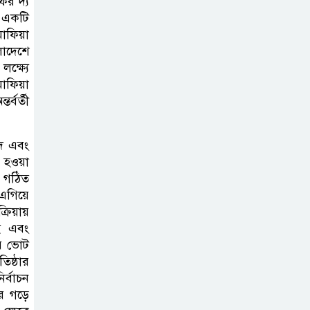
ফর দ্য
ে একটি
মাফিয়া
লাদেশে
ক্ষ্যে
মাফিয়া
্বর্তী
সদ এবং
টও হওয়া
া গঠিত
 এগিয়ে
্রিয়ায়
সই এবং
ের ভোট
িষ্ঠার
র্বাচন
রে গড়ে