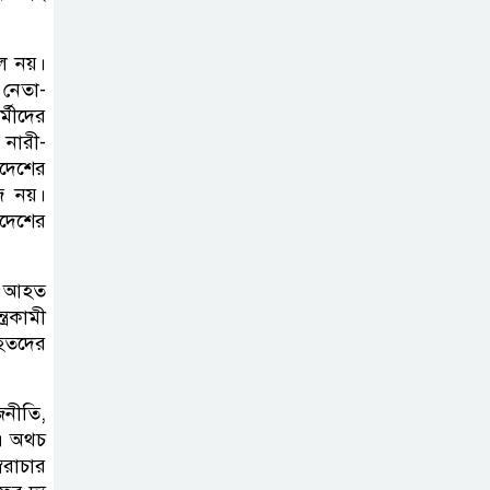
দল নয়।
 নেতা-
্মীদের
 নারী-
াদেশের
ি নয়।
াদেশের
রা আহত
্রকামী
াহতদের
জনীতি,
ল। অথচ
ৈরাচার