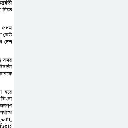
্বর্তী
গ নিতে
 প্রথম
রা কেউ
খে দেশ
ছু সময়
িবর্তন
রকারকে
রা হয়ে
 কিংবা
ই জনগণ
র্যায়ে
ুতরাং,
িষ্ঠাই