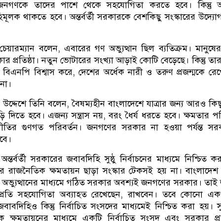
নগণকে তাদের পাশে থেকে সহযোগিতা করতে হবে। কিন্তু অন্তর
ূলক থাকতে হবে। অন্তর্বর্তী সরকারকে বেশকিছু সংস্কারের উদ্যো
 চেয়ারম্যান বলেন, এবারের গণ অভ্যুত্থান ছিল ব্যতিক্রম। মানুষের
 প্রতিষ্ঠা। নতুন ভোটারের সংখ্যা আড়াই কোটি বেড়েছে। কিন্তু তা
বিএনপি বিশ্বাস করে, দেশের অর্ধেক নারী ও তরুণ প্রজন্মকে রে
না।
 উদ্দেশে তিনি বলেন, বৈষম্যহীন বাংলাদেশে যাত্রার জন্য আরও কি
দিতে হবে। এজন্য সন্ত্রাস নয়, বরং ধৈর্য ধরতে হবে। ক্ষমতার পর
াজনীতির গুণগত পরিবর্তন। জনগণের সরকার না হওয়া পর্যন্ত স
বে।
তর্বর্তী সরকারের জবাবদিহি সুষ্ঠু নির্বাচনের মাধ্যমে নিশ্চিত ক
 রাজনৈতিক ক্ষমতায়ন ছাড়া সংস্কার টেকসই হয় না। বাংলাদেশ
অভ্যুত্থানের মাধ্যমে গঠিত সরকার অবশ্যই জনগণের সরকার। তা
ের প্রতি সহযোগিতা অব্যাহত রেখেছেন, রাখবেন। তবে কোনো একপ
র জবাবদিহিও কিন্তু নির্বাচিত সংসদের মাধ্যমেই নিশ্চিত করা হয়। স
ক্ষমতায়নের মাধ্যমে একটি নির্বাচিত সংসদ এবং সরকার প্রত