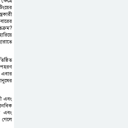
ষেত্রে
টিংয়ের
্রকারী
এবারের
িক্রম?
হারিয়ে
হারাতে
িষ্ঠিত
 অপহরণ
র এবার
ানুষের
রী এবং
মানবিক
িক এবং
া গেলে