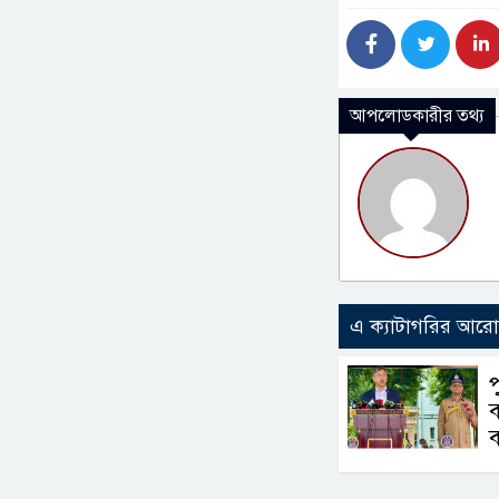
আপলোডকারীর তথ্য
এ ক্যাটাগরির আর
ব
ব