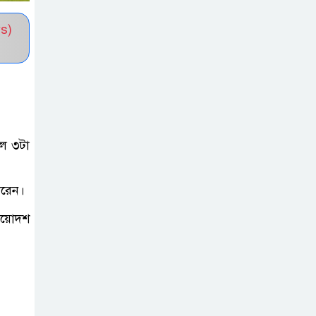
সভাপতি নির্বাচিত মো. আবদুল আলিম
s)
জুলাই আন্দোলন
হয়েছিল ফ্যাসিবাদী
সমাজব্যবস্থার
মূলোৎপাটনের লক্ষ্যে; ইবিসাস
সভাপতি
েল ৩টা
যথাযথ মর্যাদায়
করেন।
‘জুলাই দিবস’
পালন করছে
্রয়োদশ
তানযীমুল উম্মাহ আলিম মাদ্রাসা
জুলাই গণঅভ্যুত্থান
দিবসে কুবি
ছাত্রদলের