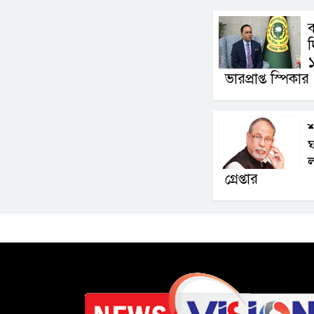
ব
১
ভারপ্রাপ্ত স্পিকার
শ
ঘ
ল
গ্রেপ্তার