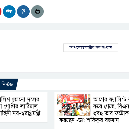
আপলোডকারীর সব সংবাদ
ো নিউজ
পুলিশ কোনো দলের
আগের ফ্যাসিস্ট 
া গোষ্ঠীর লাঠিয়াল
করে গেছে, বিএ
াহিনী নয়-স্বরাষ্ট্রমন্ত্রী
হুবহু তার ফটোক
করছেন -ডা: শফিকুর রহমান