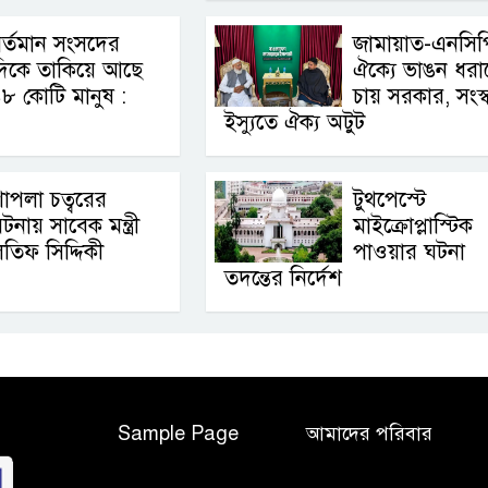
র্তমান সংসদের
জামায়াত-এনসিপ
দিকে তাকিয়ে আছে
ঐক্যে ভাঙন ধরা
৮ কোটি মানুষ :
চায় সরকার, সংস্
ইস্যুতে ঐক্য অটুট
াপলা চত্বরের
টুথপেস্টে
টনায় সাবেক মন্ত্রী
মাইক্রোপ্লাস্টিক
তিফ সিদ্দিকী
পাওয়ার ঘটনা
তদন্তের নির্দেশ
Sample Page
আমাদের পরিবার