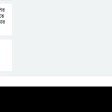
গণমিছিল ও সমাবেশ
ির
তে
জুলাই বিপ্লবের
কার
চেতনায় দীপ্ত
ইসলামপুর: রক্তে
কেনা নতুন ভোরে স্মরণের বাঁধভাঙা
উচ্ছ্বাস