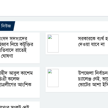
ো নিউজ
সংসদ সদস্যদের
সরকারকে ব্যর্থ 
িজাব নিয়ে কটূক্তির
দেওয়া যাবে না
্রতিবাদে রাতেই
ভ ঘোষণা
শহীদ আবুল কাশেম
উপজেলা নির্বাচন
িগ্রী কলেজ
চ্যালেঞ্জ নেই, ভ
াত্রলীগের আংশিক
ভোটের আশা ইস
ণ্যের সংকট নেই,