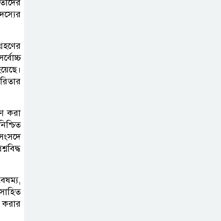
তাদের
পরিচ্ছন্নতা ও বৃক্ষরোপণ কর্মসূচি
দস্যের
রাষ্ট্রবিরোধী গোপন
্রহণের
কর্মকাণ্ডে’র দায়ে
্বোচ্চ
ইবির ৪৪ শিক্ষকের
হয়েছে।
বিরুদ্ধে তদন্ত কমিটি
ারিতার
ইসলামপুরে ‘জুলাই
হণ করা
গণঅভ্যুত্থান দিবস
িশ্চিত
উপলক্ষ্যে আলোচনা
সংসদে
সভা ও সংবর্ধনা অনুষ্ঠান অনুষ্ঠিত
নবিদ্ধ
গণভোটের রায়
ৈষম্য,
জুলাই সনদ
ৎসাহিত
বাস্তবায়নের
 করার
আহ্বান,ইসলামপুরে জামায়াতের