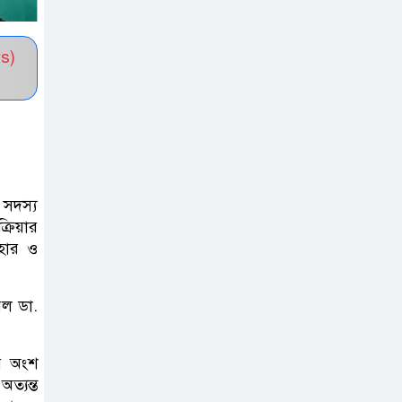
সভাপতি নির্বাচিত মো. আবদুল আলিম
s)
জুলাই আন্দোলন
হয়েছিল ফ্যাসিবাদী
সমাজব্যবস্থার
মূলোৎপাটনের লক্ষ্যে; ইবিসাস
সভাপতি
সদস্য
যথাযথ মর্যাদায়
্রিয়ার
‘জুলাই দিবস’
াহার ও
পালন করছে
তানযীমুল উম্মাহ আলিম মাদ্রাসা
েল ডা.
জুলাই গণঅভ্যুত্থান
ের অংশ
দিবসে কুবি
্যন্ত
ছাত্রদলের