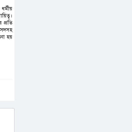
গণমিছিল ও সমাবেশ
ধর্মীয়
য়িত্ব।
জুলাই বিপ্লবের
 প্রতি
চেতনায় দীপ্ত
সংসদসহ
নানো হয়
ইসলামপুর: রক্তে
কেনা নতুন ভোরে স্মরণের বাঁধভাঙা
উচ্ছ্বাস