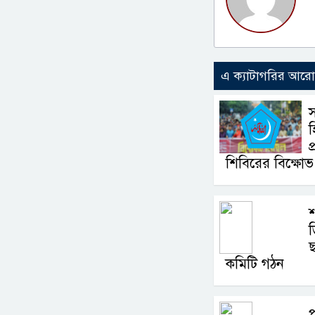
এ ক্যাটাগরির আর
হ
প
শিবিরের বিক্ষো
ড
ছ
কমিটি গঠন
প