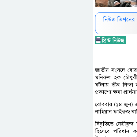
নিউজ ভিশনের 
জাতীয় সংসদে বোর
মনিরুল হক চৌধুরী
ঘটনায় তীব্র নিন্দা 
প্রকাশ্যে ক্ষমা প্রা
রোববার (১৪ জুন) এক
নাহিয়ান ফাইরুজ না
বিবৃতিতে নেত্রীবৃ
হিসেবে পরিধান ক