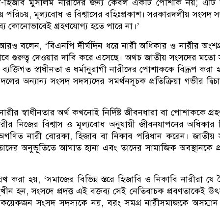
া-হিজাব মুসলিম নারীদের জন্য কেবল একটি পোশাক নয়; এটি 
ধর্মীয় পরিচয়, মূল্যবোধ ও বিশ্বাসের বহিঃপ্রকাশ। সরকারদলীয় সংসদ স
ব্য কোনোভাবেই গ্রহণযোগ্য হতে পারে না।’
রীরা আরও বলেন, ‘বিএনপি দীর্ঘদিন ধরে নারী অধিকার ও নারীর অংশগ
ভাবে গুরুত্ব দেওয়ার দাবি করে এসেছে। অথচ জাতীয় সংসদের মতো সর
যক্তিগত স্বাধীনতা ও ধর্মানুরাগী নারীদের পোশাককে বিদ্রূপ করা 
 দলের অন্যান্য সংসদ সদস্যদের সমর্থনসূচক প্রতিক্রিয়া গভীর দ্বিচ
নারীর স্বাধীনতার অর্থ কখনোই নির্দিষ্ট জীবনধারা বা পোশাককে গ্র
নারীর নিজের বিশ্বাস ও মূল্যবোধ অনুযায়ী জীবনযাপনের অধিকার ন
 অগণিত নারী বোরকা, হিজাব বা নিকাব পরিধান করেন। জাতীয় 
 তাদের অনুভূতিতে আঘাত হানা এবং তাদের সামাজিক অবস্থানকে প্রশ্
খ করা হয়, ‘সমাজের বিভিন্ন স্তরে হিজাবি ও নিকাবি নারীরা যে ব
্মুখীন হন, সংসদে প্রদত্ত এই বক্তব্য সেই নেতিবাচক প্রবণতাকেই উ
কয়েকজন সংসদ সদস্যকে নয়, বরং সমগ্র নারীসমাজকে অসম্মান