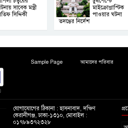
াপলা চত্বরের
টুথপেস্টে
টনায় সাবেক মন্ত্রী
মাইক্রোপ্লাস্টিক
তিফ সিদ্দিকী
পাওয়ার ঘটনা
তদন্তের নির্দেশ
Sample Page
আমাদের পরিবার
যোগাযোগের ঠিকানা : হাসনাবাদ, দক্ষিণ
প্
কেরানীগঞ্জ, ঢাকা-১৩১০, মোবাইল :
০১৭৮৯৩৭২৩২৮
আ