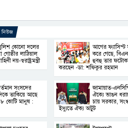
ো নিউজ
পুলিশ কোনো দলের
আগের ফ্যাসিস্ট 
া গোষ্ঠীর লাঠিয়াল
করে গেছে, বিএ
াহিনী নয়-স্বরাষ্ট্রমন্ত্রী
হুবহু তার ফটোক
করছেন -ডা: শফিকুর রহমান
র্তমান সংসদের
জামায়াত-এনসিপ
দিকে তাকিয়ে আছে
ঐক্যে ভাঙন ধরা
৮ কোটি মানুষ :
চায় সরকার, সংস্
ইস্যুতে ঐক্য অটুট