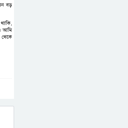
গণমিছিল ও সমাবেশ
েমন বড়
জুলাই বিপ্লবের
 থাকি,
চেতনায় দীপ্ত
। আমি
ইসলামপুর: রক্তে
ে থেকে
কেনা নতুন ভোরে স্মরণের বাঁধভাঙা
উচ্ছ্বাস