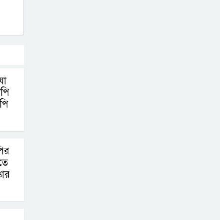
যা
নপি
পি
ির
তে
কার