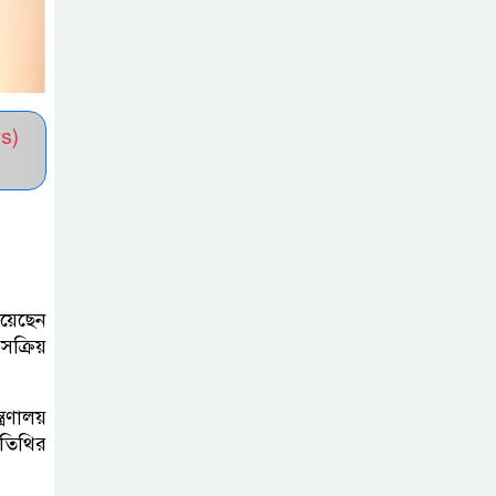
সভাপতি নির্বাচিত মো. আবদুল আলিম
জুলাই আন্দোলন
হয়েছিল ফ্যাসিবাদী
s)
সমাজব্যবস্থার
মূলোৎপাটনের লক্ষ্যে; ইবিসাস
সভাপতি
যথাযথ মর্যাদায়
‘জুলাই দিবস’
িয়েছেন
পালন করছে
সক্রিয়
তানযীমুল উম্মাহ আলিম মাদ্রাসা
্রণালয়
জুলাই গণঅভ্যুত্থান
অতিথির
দিবসে কুবি
ছাত্রদলের