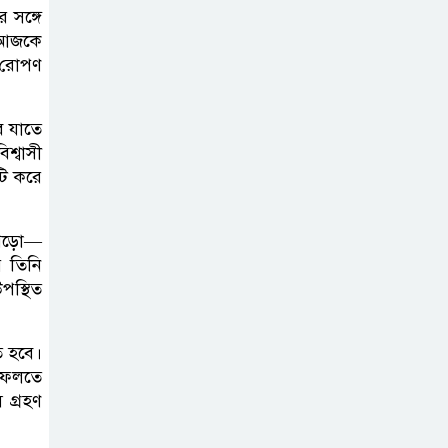
 সঙ্গে
পরিচ্ছন্নতা ও বৃক্ষরোপণ কর্মসূচি
য় আজকে
া রোপণ
রাষ্ট্রবিরোধী গোপন
কর্মকাণ্ডে’র দায়ে
ে যাতে
ইবির ৪৪ শিক্ষকের
শ্বাসী
বিরুদ্ধে তদন্ত কমিটি
টি করে
ইসলামপুরে ‘জুলাই
 পড়ো—
গণঅভ্যুত্থান দিবস
 তিনি
উপলক্ষ্যে আলোচনা
পস্থিত
সভা ও সংবর্ধনা অনুষ্ঠান অনুষ্ঠিত
গণভোটের রায়
ে হবে।
 ফেলতে
জুলাই সনদ
 গ্রহণ
বাস্তবায়নের
আহ্বান,ইসলামপুরে জামায়াতের