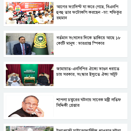
আগের ফ্যাসিস্ট যা করে গেছে, বিএনপি
হুবহু তার ফটোকপি করছেন -ডা: শফিকুর
রহমান
বর্তমান সংসদের দিকে তাকিয়ে আছে ১৮
কোটি মানুষ : ভারপ্রাপ্ত স্পিকার
জামায়াত-এনসিপির ঐক্যে ভাঙন ধরাতে
চায় সরকার, সংস্কার ইস্যুতে ঐক্য অটুট
শাপলা চত্বরের ঘটনায় সাবেক মন্ত্রী লতিফ
সিদ্দিকী গ্রেপ্তার
টুথপেস্টে মাইক্রোপ্লাস্টিক পাওয়ার ঘটনা