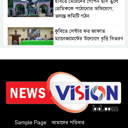
ইবিতে মেয়েদের গোপন ছবি তুলে
প্রেমিককে পাঠানোর অভিযোগ;
তদন্তে কমিটি গঠন
কুবিতে সেন্টার ফর জাকাত
ম্যানেজমেন্টের উদ্যোগে বৃত্তি বিতরণ
১১ বিজিবির অভিযানে প্রায় ৯০
হাজার পিস বার্মিজ ইয়াবা উদ্ধার
চকরিয়ায় ফাঁসিয়াখালী সরকারি
প্রাথমিক বিদ্যালয়ের ম্যানেজিং
কমিটির সভাপতি নির্বাচিত মো.
আবদুল আলিম
জুলাই আন্দোলন হয়েছিল
Sample Page
আমাদের পরিবার
ফ্যাসিবাদী সমাজব্যবস্থার