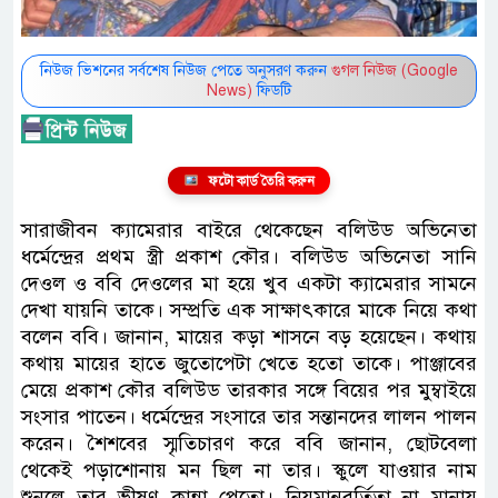
নিউজ ভিশনের সর্বশেষ নিউজ পেতে অনুসরণ করুন
গুগল নিউজ (Google
News)
ফিডটি
ফটো কার্ড তৈরি করুন
সারাজীবন ক্যামেরার বাইরে থেকেছেন বলিউড অভিনেতা
ধর্মেন্দ্রের প্রথম স্ত্রী প্রকাশ কৌর। বলিউড অভিনেতা সানি
দেওল ও ববি দেওলের মা হয়ে খুব একটা ক্যামেরার সামনে
দেখা যায়নি তাকে। সম্প্রতি এক সাক্ষাৎকারে মাকে নিয়ে কথা
বলেন ববি। জানান, মায়ের কড়া শাসনে বড় হয়েছেন। কথায়
কথায় মায়ের হাতে জুতোপেটা খেতে হতো তাকে। পাঞ্জাবের
মেয়ে প্রকাশ কৌর বলিউড তারকার সঙ্গে বিয়ের পর মুম্বাইয়ে
সংসার পাতেন। ধর্মেন্দ্রের সংসারে তার সন্তানদের লালন পালন
করেন। শৈশবের স্মৃতিচারণ করে ববি জানান, ছোটবেলা
থেকেই পড়াশোনায় মন ছিল না তার। স্কুলে যাওয়ার নাম
শুনলে তার ভীষণ কান্না পেতো। নিয়মানুবর্তিতা না মানায়