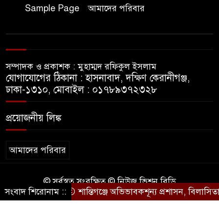
উদ্দিন চৌধুরী বাংলাদেশ ব্যাংকে
Sample Page
আমাদের পরিবার
জয়েন্ট ডিরেক্টর পদে পদোন্নতি
বাঁশখালীতে বন্যায় ক্ষতিগ্রস্তদের
হাতে নতুন ঘরের চাবি তুলে দিলেন
সম্পাদক ও প্রকাশক : মুহাম্মদ রফিকুল ইসলাম
প্রধানমন্ত্রী
যোগাযোগের ঠিকানা : হাসনাবাদ, দক্ষিণ কেরানীগঞ্জ,
ঢাকা-১৩১০, মোবাইল : ০১৭৮৯৩৭২৩২৮
পলিথিনের ছাউনির নিচে পঙ্গু
দিনমজুর আলী হোসেনের মানবেতর
প্রয়োজনীয় লিঙ্ক
জীবন
চকরিয়ায় ট্রেনে কাটা পড়ে অজ্ঞাত
আমাদের পরিবার
নারীর মৃত্যু
© সর্বস্বত্ব সংরক্ষিত © নিউজ ভিশন বিডি
সংবাদ শিরোনাম ::
‎শান্তিগঞ্জে অভিভাবকশূন্য প্রশাসন, ‎বিলাসিতায় 
কারিগরি সহযোগিতায়ঃ
BD IT