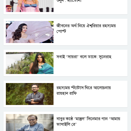
শুনুন : ম্যাডোনা
জীবনের অর্থ নিয়ে ঐশ্বরিয়ার রহস্যময়
পোস্ট
সবাই ‘সায়রা’ বলে ডাকে: সুনেরাহ
রহস্যময় স্ট্যাটাস ঘিরে আলোচনায়
রায়হান রাফি
বাবুর কণ্ঠে ‘মাস্তুল’ সিনেমার গান ‘আমায়
ভাসাইলি রে’