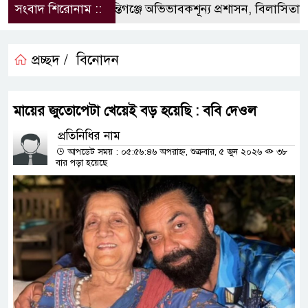
সংবাদ শিরোনাম ::
‎শান্তিগঞ্জে অভিভাবকশূন্য প্রশাসন, ‎বিলাসিতায় কা
প্রচ্ছদ /
বিনোদন
মায়ের জুতোপেটা খেয়েই বড় হয়েছি : ববি দেওল
প্রতিনিধির নাম
আপডেট সময় : ০৫:৫৬:৪৬ অপরাহ্ন, শুক্রবার, ৫ জুন ২০২৬
৩৮
বার পড়া হয়েছে