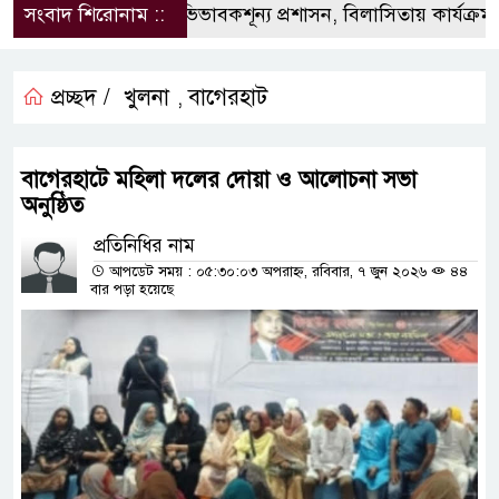
সংবাদ শিরোনাম ::
‎শান্তিগঞ্জে অভিভাবকশূন্য প্রশাসন, ‎বিলাসিতায় কার্যক্রম-ভ
প্রচ্ছদ /
খুলনা
বাগেরহাট
,
বাগেরহাটে মহিলা দলের দোয়া ও আলোচনা সভা
অনুষ্ঠিত
প্রতিনিধির নাম
আপডেট সময় : ০৫:৩০:০৩ অপরাহ্ন, রবিবার, ৭ জুন ২০২৬
৪৪
বার পড়া হয়েছে