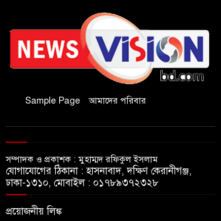
ক্ষতিগ্রস্তদের হাইজিন কিট বিতরণ
চকরিয়ায় আবাসিক হোটেলে
পুলিশের অভিযান, গ্রেপ্তার-৩
কক্সবাজারের কৃতিসন্তান শামীম
উদ্দিন চৌধুরী বাংলাদেশ ব্যাংকে
Sample Page
আমাদের পরিবার
জয়েন্ট ডিরেক্টর পদে পদোন্নতি
বাঁশখালীতে বন্যায় ক্ষতিগ্রস্তদের
হাতে নতুন ঘরের চাবি তুলে দিলেন
সম্পাদক ও প্রকাশক : মুহাম্মদ রফিকুল ইসলাম
প্রধানমন্ত্রী
যোগাযোগের ঠিকানা : হাসনাবাদ, দক্ষিণ কেরানীগঞ্জ,
ঢাকা-১৩১০, মোবাইল : ০১৭৮৯৩৭২৩২৮
পলিথিনের ছাউনির নিচে পঙ্গু
দিনমজুর আলী হোসেনের মানবেতর
প্রয়োজনীয় লিঙ্ক
জীবন