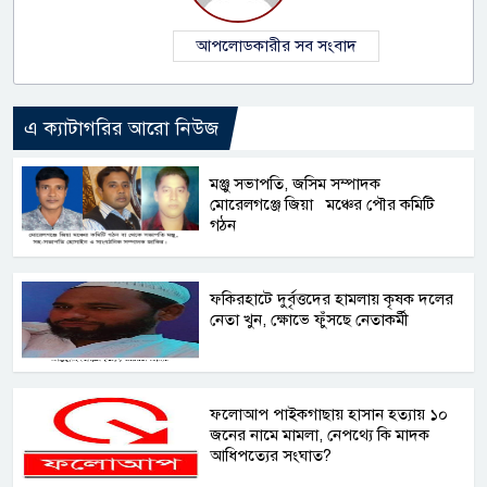
আপলোডকারীর সব সংবাদ
এ ক্যাটাগরির আরো নিউজ
মঞ্জু সভাপতি, জসিম সম্পাদক
মোরেলগঞ্জে জিয়া মঞ্চের পৌর কমিটি
গঠন
ফকিরহাটে দুর্বৃত্তদের হামলায় কৃষক দলের
নেতা খুন, ক্ষোভে ফুঁসছে নেতাকর্মী
ফলোআপ পাইকগাছায় হাসান হত্যায় ১০
জনের নামে মামলা, নেপথ্যে কি মাদক
আধিপত্যের সংঘাত?