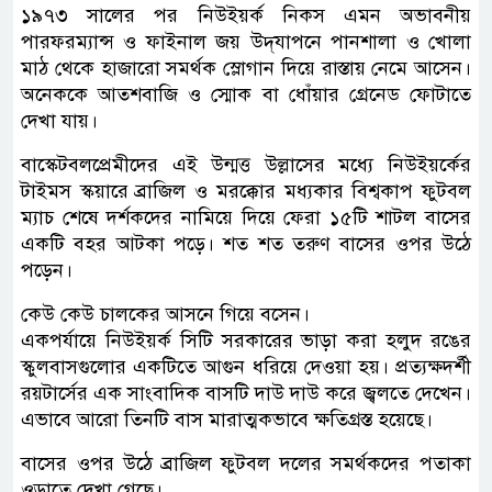
১৯৭৩ সালের পর নিউইয়র্ক নিকস এমন অভাবনীয়
পারফরম্যান্স ও ফাইনাল জয় উদ্‌যাপনে পানশালা ও খোলা
মাঠ থেকে হাজারো সমর্থক স্লোগান দিয়ে রাস্তায় নেমে আসেন।
অনেককে আতশবাজি ও স্মোক বা ধোঁয়ার গ্রেনেড ফোটাতে
দেখা যায়।
বাস্কেটবলপ্রেমীদের এই উন্মত্ত উল্লাসের মধ্যে নিউইয়র্কের
টাইমস স্কয়ারে ব্রাজিল ও মরক্কোর মধ্যকার বিশ্বকাপ ফুটবল
ম্যাচ শেষে দর্শকদের নামিয়ে দিয়ে ফেরা ১৫টি শাটল বাসের
একটি বহর আটকা পড়ে। শত শত তরুণ বাসের ওপর উঠে
পড়েন।
কেউ কেউ চালকের আসনে গিয়ে বসেন।
একপর্যায়ে নিউইয়র্ক সিটি সরকারের ভাড়া করা হলুদ রঙের
স্কুলবাসগুলোর একটিতে আগুন ধরিয়ে দেওয়া হয়। প্রত্যক্ষদর্শী
রয়টার্সের এক সাংবাদিক বাসটি দাউ দাউ করে জ্বলতে দেখেন।
এভাবে আরো তিনটি বাস মারাত্মকভাবে ক্ষতিগ্রস্ত হয়েছে।
বাসের ওপর উঠে ব্রাজিল ফুটবল দলের সমর্থকদের পতাকা
ওড়াতে দেখা গেছে।