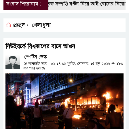
সংবাদ শিরোনাম ::
পৈতৃক সম্পত্তি বণ্টন নিয়ে ভাই-বোনের বিরোধ, 
প্রচ্ছদ /
খেলাধুলা
নিউইয়র্কে বিশ্বকাপের বাসে আগুন
ষ্পোর্টস ডেস্ক
আপডেট সময় : ০২:১৭:৩৫ পূর্বাহ্ন, সোমবার, ১৫ জুন ২০২৬
১৮৩
বার পড়া হয়েছে