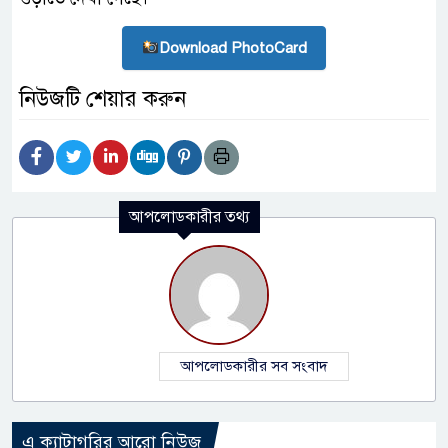
Download PhotoCard
নিউজটি শেয়ার করুন
আপলোডকারীর তথ্য
আপলোডকারীর সব সংবাদ
এ ক্যাটাগরির আরো নিউজ