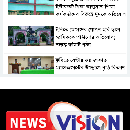
ইন্টারনেট টাকা আত্মসাত শিক্ষা
কর্মকর্তাদের বিরুদ্ধে দুদকে অভিযোগ
ইবিতে মেয়েদের গোপন ছবি তুলে
প্রেমিককে পাঠানোর অভিযোগ;
তদন্তে কমিটি গঠন
কুবিতে সেন্টার ফর জাকাত
ম্যানেজমেন্টের উদ্যোগে বৃত্তি বিতরণ
১১ বিজিবির অভিযানে প্রায় ৯০
হাজার পিস বার্মিজ ইয়াবা উদ্ধার
চকরিয়ায় ফাঁসিয়াখালী সরকারি
প্রাথমিক বিদ্যালয়ের ম্যানেজিং
কমিটির সভাপতি নির্বাচিত মো.