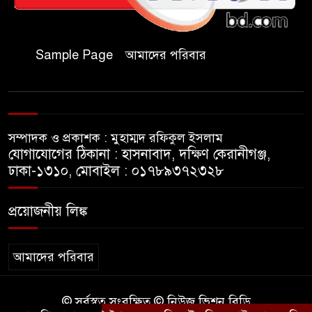
আবদুল আলিম
জুলাই আন্দোলন হয়েছিল
Sample Page
আমাদের পরিবার
ফ্যাসিবাদী সমাজব্যবস্থার
মূলোৎপাটনের লক্ষ্যে; ইবিসাস
সভাপতি
সম্পাদক ও প্রকাশক : মুহাম্মদ রফিকুল ইসলাম
যথাযথ মর্যাদায় ‘জুলাই দিবস’
যোগাযোগের ঠিকানা : হাসনাবাদ, দক্ষিণ কেরানীগঞ্জ,
পালন করছে তানযীমুল উম্মাহ
ঢাকা-১৩১০, মোবাইল : ০১৭৮৯৩৭২৩২৮
আলিম মাদ্রাসা
প্রয়োজনীয় লিঙ্ক
জুলাই গণঅভ্যুত্থান দিবসে কুবি
ছাত্রদলের পরিচ্ছন্নতা ও বৃক্ষরোপণ
কর্মসূচি
আমাদের পরিবার
রাষ্ট্রবিরোধী গোপন কর্মকাণ্ডে’র দায়ে
© সর্বস্বত্ব সংরক্ষিত © নিউজ ভিশন বিডি
ইবির ৪৪ শিক্ষকের বিরুদ্ধে তদন্ত