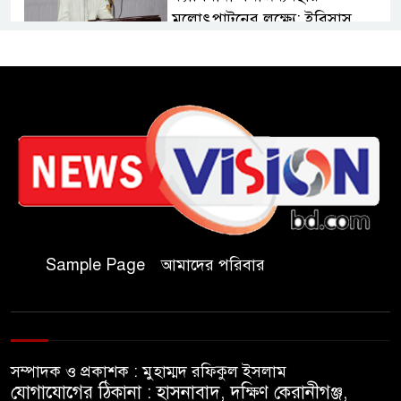
মূলোৎপাটনের লক্ষ্যে; ইবিসাস
সভাপতি
যথাযথ মর্যাদায় ‘জুলাই দিবস’
পালন করছে তানযীমুল উম্মাহ
আলিম মাদ্রাসা
জুলাই গণঅভ্যুত্থান দিবসে কুবি
ছাত্রদলের পরিচ্ছন্নতা ও বৃক্ষরোপণ
কর্মসূচি
Sample Page
আমাদের পরিবার
রাষ্ট্রবিরোধী গোপন কর্মকাণ্ডে’র দায়ে
ইবির ৪৪ শিক্ষকের বিরুদ্ধে তদন্ত
কমিটি
সম্পাদক ও প্রকাশক : মুহাম্মদ রফিকুল ইসলাম
ইসলামপুরে ‘জুলাই গণঅভ্যুত্থান
যোগাযোগের ঠিকানা : হাসনাবাদ, দক্ষিণ কেরানীগঞ্জ,
দিবস উপলক্ষ্যে আলোচনা সভা ও