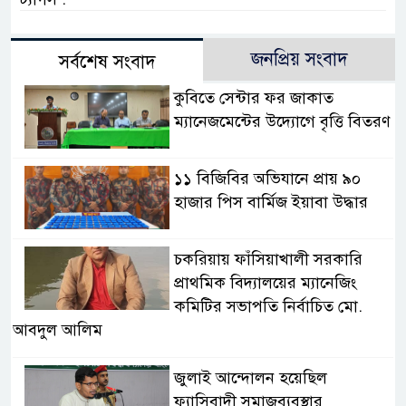
জনপ্রিয় সংবাদ
সর্বশেষ সংবাদ
কুবিতে সেন্টার ফর জাকাত
ম্যানেজমেন্টের উদ্যোগে বৃত্তি বিতরণ
১১ বিজিবির অভিযানে প্রায় ৯০
হাজার পিস বার্মিজ ইয়াবা উদ্ধার
চকরিয়ায় ফাঁসিয়াখালী সরকারি
প্রাথমিক বিদ্যালয়ের ম্যানেজিং
কমিটির সভাপতি নির্বাচিত মো.
আবদুল আলিম
জুলাই আন্দোলন হয়েছিল
ফ্যাসিবাদী সমাজব্যবস্থার