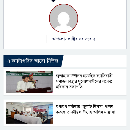
আপলোডকারীর সব সংবাদ
এ ক্যাটাগরির আরো নিউজ
জুলাই আন্দোলন হয়েছিল ফ্যাসিবাদী
সমাজব্যবস্থার মূলোৎপাটনের লক্ষ্যে;
ইবিসাস সভাপতি
যথাযথ মর্যাদায় ‘জুলাই দিবস’ পালন
করছে তানযীমুল উম্মাহ আলিম মাদ্রাসা