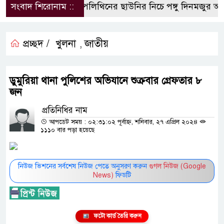
সংবাদ শিরোনাম ::
পলিথিনের ছাউনির নিচে পঙ্গু দিনমজুর আল
প্রচ্ছদ /
খুলনা
জাতীয়
,
ডুমুরিয়া থানা পুলিশের অভিযানে শুক্রবার গ্রেফতার ৮
জন
প্রতিনিধির নাম
আপডেট সময় : ০২:৩১:০২ পূর্বাহ্ন, শনিবার, ২৭ এপ্রিল ২০২৪
১১১০ বার পড়া হয়েছে
নিউজ ভিশনের সর্বশেষ নিউজ পেতে অনুসরণ করুন
গুগল নিউজ (Google
News)
ফিডটি
ফটো কার্ড তৈরি করুন