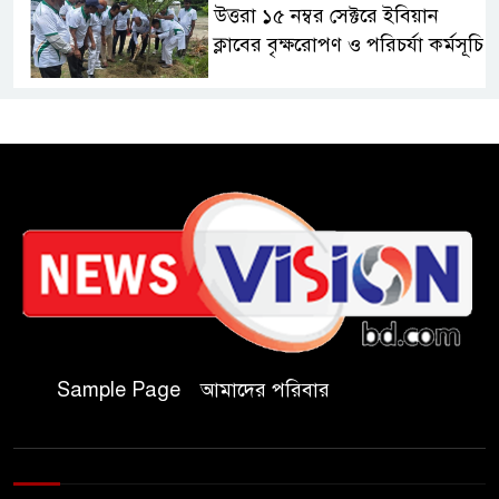
উত্তরা ১৫ নম্বর সেক্টরে ইবিয়ান
ক্লাবের বৃক্ষরোপণ ও পরিচর্যা কর্মসূচি
রাষ্ট্রপতি নির্বাচনে অংশ নেবে
জামায়াত
কাল মহেশখালী দিয়ে শুরু
প্রধানমন্ত্রীর চট্টগ্রাম সফর
হল দখল করে অছাত্র ও সন্ত্রাসীদের
অভয়ারণ্য করা যাবে না-শিবির
সভাপতি
Sample Page
আমাদের পরিবার
বিমানবাহিনীতে অফিসার ক্যাডেট
পদে চাকরি