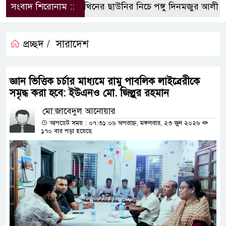
সংবাদ শিরোনাম ::
পলিথিনের ছাউনির নিচে পঙ্গু দিনমজুর আলী হো
প্রচ্ছদ /
সারাদেশ
জ্ঞান ভিত্তিক চর্চার মাধ্যমে রামু পাবলিক লাইব্রেরীকে
সমৃদ্ধ করা হবে: ইউএনও মো. জিল্লুর রহমান
মো:জাবেদুল আনোয়ার
আপডেট সময় : ০৭:৩১:০৬ অপরাহ্ন, মঙ্গলবার, ২৩ জুন ২০২৬
১৭০ বার পড়া হয়েছে