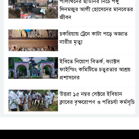
পলিথিনের ছাউনির নিচে পঙ্গু
দিনমজুর আলী হোসেনের মানবেতর
জীবন
চকরিয়ায় ট্রেনে কাটা পড়ে অজ্ঞাত
নারীর মৃত্যু
ইবিতে নিয়োগ বিতর্ক, ফ্যাক্টস
ফাইন্ডিং কমিটিতে চতুরতার আশ্রয়
প্রশাসনের
উত্তরা ১৫ নম্বর সেক্টরে ইবিয়ান
ক্লাবের বৃক্ষরোপণ ও পরিচর্যা কর্মসূচি
রাষ্ট্রপতি নির্বাচনে অংশ নেবে
জামায়াত