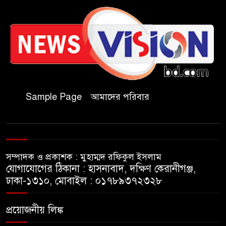
কাল মহেশখালী দিয়ে শুরু
প্রধানমন্ত্রীর চট্টগ্রাম সফর
হল দখল করে অছাত্র ও সন্ত্রাসীদের
অভয়ারণ্য করা যাবে না-শিবির
সভাপতি
Sample Page
আমাদের পরিবার
বিমানবাহিনীতে অফিসার ক্যাডেট
পদে চাকরি
সম্পাদক ও প্রকাশক : মুহাম্মদ রফিকুল ইসলাম
মেসির বাবা না ফেরার দেশে
যোগাযোগের ঠিকানা : হাসনাবাদ, দক্ষিণ কেরানীগঞ্জ,
ঢাকা-১৩১০, মোবাইল : ০১৭৮৯৩৭২৩২৮
সাংবাদিক নাদিম হত্যা: দ্রুত
প্রয়োজনীয় লিঙ্ক
চার্জশিট ও খুনিদের ফাঁসির দাবিতে