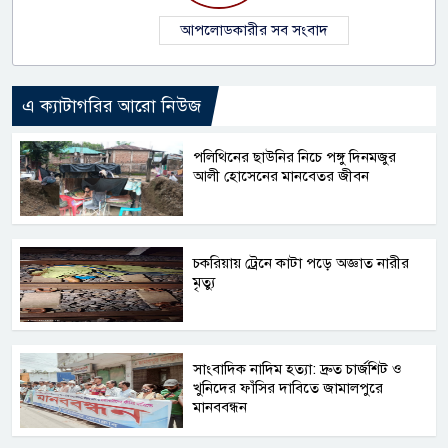
আপলোডকারীর সব সংবাদ
এ ক্যাটাগরির আরো নিউজ
পলিথিনের ছাউনির নিচে পঙ্গু দিনমজুর
আলী হোসেনের মানবেতর জীবন
চকরিয়ায় ট্রেনে কাটা পড়ে অজ্ঞাত নারীর
মৃত্যু
সাংবাদিক নাদিম হত্যা: দ্রুত চার্জশিট ও
খুনিদের ফাঁসির দাবিতে জামালপুরে
মানববন্ধন