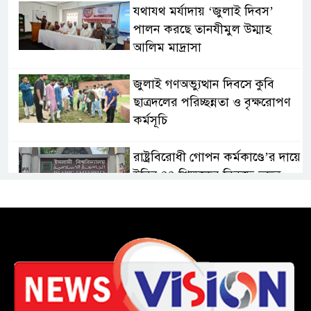
যথাযথ মর্যাদায় ‘জুলাই দিবস’
পালন করছে তানযীমুল উম্মাহ
আলিম মাদ্রাসা
জুলাই গণঅভ্যুত্থান দিবসে কুবি
ছাত্রদলের পরিচ্ছন্নতা ও বৃক্ষরোপণ
কর্মসূচি
রাষ্ট্রবিরোধী গোপন কর্মকাণ্ডে’র দায়ে
ইবির ৪৪ শিক্ষকের বিরুদ্ধে তদন্ত
কমিটি
ইসলামপুরে ‘জুলাই গণঅভ্যুত্থান
দিবস উপলক্ষ্যে আলোচনা সভা ও
সংবর্ধনা অনুষ্ঠান অনুষ্ঠিত
গণভোটের রায় জুলাই সনদ