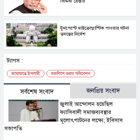
সিদ্দিকী গ্রেপ্তার
টুথপেস্টে মাইক্রোপ্লাস্টিক পাওয়ার ঘটনা
তদন্তের নির্দেশ
ট্যাগস :
জামায়াতে ইসলামী
মজলিশে শুরার অধিবেশন
জনপ্রিয় সংবাদ
সর্বশেষ সংবাদ
জুলাই আন্দোলন হয়েছিল
ফ্যাসিবাদী সমাজব্যবস্থার
মূলোৎপাটনের লক্ষ্যে; ইবিসাস
সভাপতি