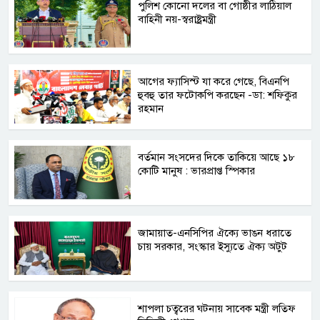
পুলিশ কোনো দলের বা গোষ্ঠীর লাঠিয়াল
বাহিনী নয়-স্বরাষ্ট্রমন্ত্রী
আগের ফ্যাসিস্ট যা করে গেছে, বিএনপি
হুবহু তার ফটোকপি করছেন -ডা: শফিকুর
রহমান
বর্তমান সংসদের দিকে তাকিয়ে আছে ১৮
কোটি মানুষ : ভারপ্রাপ্ত স্পিকার
জামায়াত-এনসিপির ঐক্যে ভাঙন ধরাতে
চায় সরকার, সংস্কার ইস্যুতে ঐক্য অটুট
শাপলা চত্বরের ঘটনায় সাবেক মন্ত্রী লতিফ