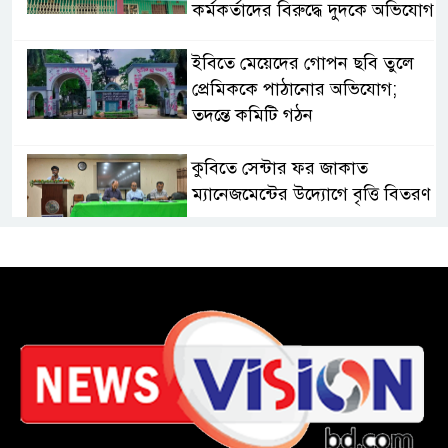
কর্মকর্তাদের বিরুদ্ধে দুদকে অভিযোগ
ইবিতে মেয়েদের গোপন ছবি তুলে
প্রেমিককে পাঠানোর অভিযোগ;
তদন্তে কমিটি গঠন
কুবিতে সেন্টার ফর জাকাত
ম্যানেজমেন্টের উদ্যোগে বৃত্তি বিতরণ
১১ বিজিবির অভিযানে প্রায় ৯০
হাজার পিস বার্মিজ ইয়াবা উদ্ধার
চকরিয়ায় ফাঁসিয়াখালী সরকারি
প্রাথমিক বিদ্যালয়ের ম্যানেজিং
কমিটির সভাপতি নির্বাচিত মো.
আবদুল আলিম