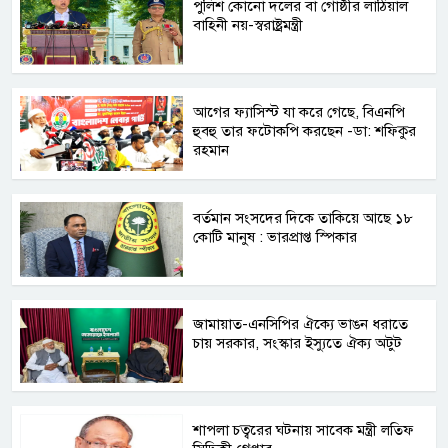
পুলিশ কোনো দলের বা গোষ্ঠীর লাঠিয়াল
বাহিনী নয়-স্বরাষ্ট্রমন্ত্রী
আগের ফ্যাসিস্ট যা করে গেছে, বিএনপি
হুবহু তার ফটোকপি করছেন -ডা: শফিকুর
রহমান
বর্তমান সংসদের দিকে তাকিয়ে আছে ১৮
কোটি মানুষ : ভারপ্রাপ্ত স্পিকার
জামায়াত-এনসিপির ঐক্যে ভাঙন ধরাতে
চায় সরকার, সংস্কার ইস্যুতে ঐক্য অটুট
শাপলা চত্বরের ঘটনায় সাবেক মন্ত্রী লতিফ