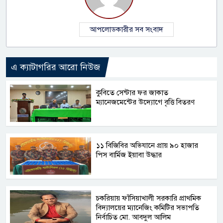
আপলোডকারীর সব সংবাদ
এ ক্যাটাগরির আরো নিউজ
কুবিতে সেন্টার ফর জাকাত
ম্যানেজমেন্টের উদ্যোগে বৃত্তি বিতরণ
১১ বিজিবির অভিযানে প্রায় ৯০ হাজার
পিস বার্মিজ ইয়াবা উদ্ধার
চকরিয়ায় ফাঁসিয়াখালী সরকারি প্রাথমিক
বিদ্যালয়ের ম্যানেজিং কমিটির সভাপতি
নির্বাচিত মো. আবদুল আলিম