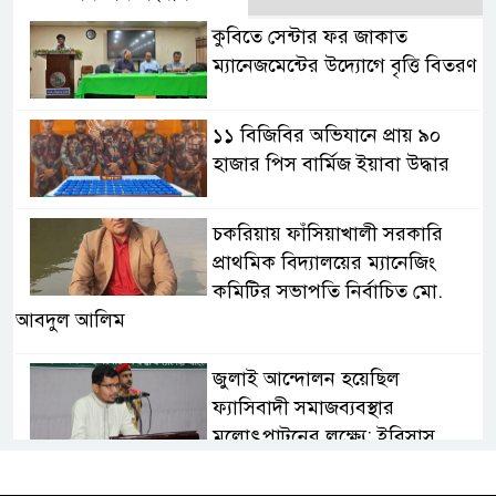
কুবিতে সেন্টার ফর জাকাত
ম্যানেজমেন্টের উদ্যোগে বৃত্তি বিতরণ
১১ বিজিবির অভিযানে প্রায় ৯০
হাজার পিস বার্মিজ ইয়াবা উদ্ধার
চকরিয়ায় ফাঁসিয়াখালী সরকারি
প্রাথমিক বিদ্যালয়ের ম্যানেজিং
কমিটির সভাপতি নির্বাচিত মো.
আবদুল আলিম
জুলাই আন্দোলন হয়েছিল
ফ্যাসিবাদী সমাজব্যবস্থার
মূলোৎপাটনের লক্ষ্যে; ইবিসাস
সভাপতি