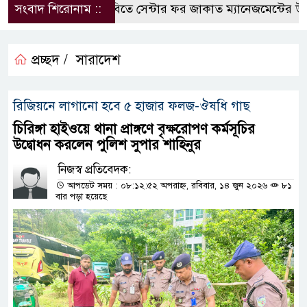
সংবাদ শিরোনাম ::
কুবিতে সেন্টার ফর জাকাত ম্যানেজমেন্টের উদ্যোগ
প্রচ্ছদ /
সারাদেশ
রিজিয়নে লাগানো হবে ৫ হাজার ফলজ-ঔষধি গাছ
চিরিঙ্গা হাইওয়ে থানা প্রাঙ্গণে বৃক্ষরোপণ কর্মসূচির
উদ্বোধন করলেন পুলিশ সুপার শাহিনুর
নিজস্ব প্রতিবেদক:
আপডেট সময় : ০৮:১২:৫২ অপরাহ্ন, রবিবার, ১৪ জুন ২০২৬
৮১
বার পড়া হয়েছে