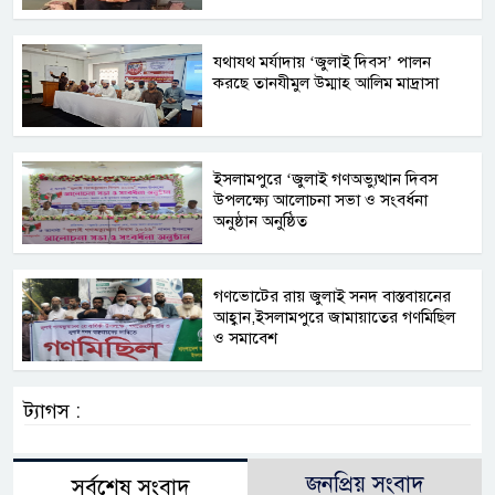
যথাযথ মর্যাদায় ‘জুলাই দিবস’ পালন
করছে তানযীমুল উম্মাহ আলিম মাদ্রাসা
ইসলামপুরে ‘জুলাই গণঅভ্যুত্থান দিবস
উপলক্ষ্যে আলোচনা সভা ও সংবর্ধনা
অনুষ্ঠান অনুষ্ঠিত
গণভোটের রায় জুলাই সনদ বাস্তবায়নের
আহ্বান,ইসলামপুরে জামায়াতের গণমিছিল
ও সমাবেশ
ট্যাগস :
জনপ্রিয় সংবাদ
সর্বশেষ সংবাদ