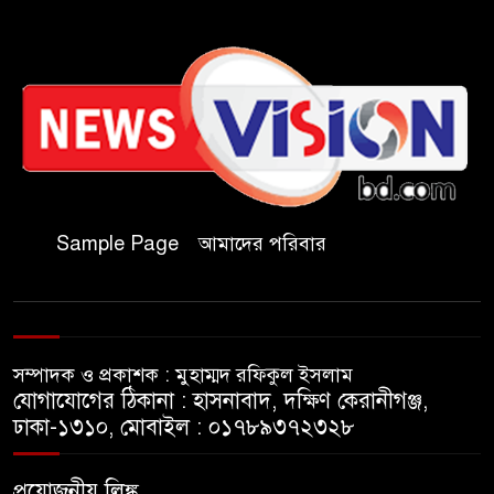
যথাযথ মর্যাদায় ‘জুলাই দিবস’
পালন করছে তানযীমুল উম্মাহ
আলিম মাদ্রাসা
জুলাই গণঅভ্যুত্থান দিবসে কুবি
ছাত্রদলের পরিচ্ছন্নতা ও বৃক্ষরোপণ
কর্মসূচি
Sample Page
আমাদের পরিবার
রাষ্ট্রবিরোধী গোপন কর্মকাণ্ডে’র দায়ে
ইবির ৪৪ শিক্ষকের বিরুদ্ধে তদন্ত
কমিটি
সম্পাদক ও প্রকাশক : মুহাম্মদ রফিকুল ইসলাম
ইসলামপুরে ‘জুলাই গণঅভ্যুত্থান
যোগাযোগের ঠিকানা : হাসনাবাদ, দক্ষিণ কেরানীগঞ্জ,
দিবস উপলক্ষ্যে আলোচনা সভা ও
ঢাকা-১৩১০, মোবাইল : ০১৭৮৯৩৭২৩২৮
সংবর্ধনা অনুষ্ঠান অনুষ্ঠিত
প্রয়োজনীয় লিঙ্ক
গণভোটের রায় জুলাই সনদ