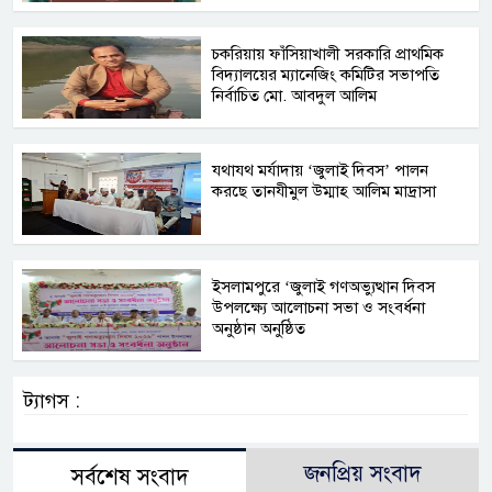
চকরিয়ায় ফাঁসিয়াখালী সরকারি প্রাথমিক
বিদ্যালয়ের ম্যানেজিং কমিটির সভাপতি
নির্বাচিত মো. আবদুল আলিম
যথাযথ মর্যাদায় ‘জুলাই দিবস’ পালন
করছে তানযীমুল উম্মাহ আলিম মাদ্রাসা
ইসলামপুরে ‘জুলাই গণঅভ্যুত্থান দিবস
উপলক্ষ্যে আলোচনা সভা ও সংবর্ধনা
অনুষ্ঠান অনুষ্ঠিত
ট্যাগস :
জনপ্রিয় সংবাদ
সর্বশেষ সংবাদ