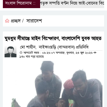
সংবাদ শিরোনাম ::
পৈতৃক সম্পত্তি বণ্টন নিয়ে ভাই-বোনের বিরোধ, 
প্রচ্ছদ /
সারাদেশ
ঘুমধুম সীমান্তে মাইন বিস্ফোরণ, বাংলাদেশি যুবক আহত
মো শাহীন, নাইক্ষ্যংছড়ি (বান্দরবান) প্রতিনিধি
আপডেট সময় : ০৯:২৬:০৭ অপরাহ্ন, বুধবার, ২৪ জুন ২০২৬
১৩০ বার পড়া হয়েছে