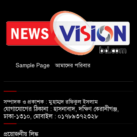
হাজার পিস বার্মিজ ইয়াবা উদ্ধার
চকরিয়ায় ফাঁসিয়াখালী সরকারি
প্রাথমিক বিদ্যালয়ের ম্যানেজিং
কমিটির সভাপতি নির্বাচিত মো.
আবদুল আলিম
জুলাই আন্দোলন হয়েছিল
Sample Page
আমাদের পরিবার
ফ্যাসিবাদী সমাজব্যবস্থার
মূলোৎপাটনের লক্ষ্যে; ইবিসাস
সভাপতি
সম্পাদক ও প্রকাশক : মুহাম্মদ রফিকুল ইসলাম
যথাযথ মর্যাদায় ‘জুলাই দিবস’
যোগাযোগের ঠিকানা : হাসনাবাদ, দক্ষিণ কেরানীগঞ্জ,
পালন করছে তানযীমুল উম্মাহ
ঢাকা-১৩১০, মোবাইল : ০১৭৮৯৩৭২৩২৮
আলিম মাদ্রাসা
প্রয়োজনীয় লিঙ্ক
জুলাই গণঅভ্যুত্থান দিবসে কুবি