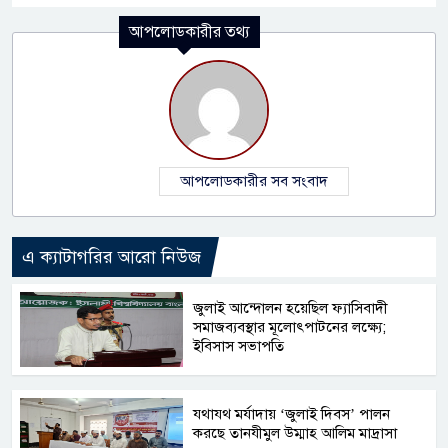
আপলোডকারীর তথ্য
আপলোডকারীর সব সংবাদ
এ ক্যাটাগরির আরো নিউজ
জুলাই আন্দোলন হয়েছিল ফ্যাসিবাদী
সমাজব্যবস্থার মূলোৎপাটনের লক্ষ্যে;
ইবিসাস সভাপতি
যথাযথ মর্যাদায় ‘জুলাই দিবস’ পালন
করছে তানযীমুল উম্মাহ আলিম মাদ্রাসা