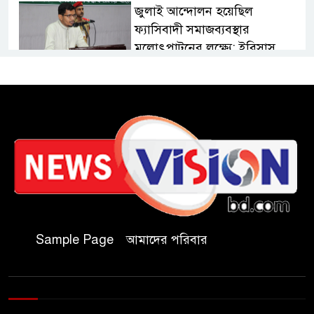
জুলাই আন্দোলন হয়েছিল
ফ্যাসিবাদী সমাজব্যবস্থার
মূলোৎপাটনের লক্ষ্যে; ইবিসাস
সভাপতি
যথাযথ মর্যাদায় ‘জুলাই দিবস’
পালন করছে তানযীমুল উম্মাহ
আলিম মাদ্রাসা
জুলাই গণঅভ্যুত্থান দিবসে কুবি
ছাত্রদলের পরিচ্ছন্নতা ও বৃক্ষরোপণ
কর্মসূচি
Sample Page
আমাদের পরিবার
রাষ্ট্রবিরোধী গোপন কর্মকাণ্ডে’র দায়ে
ইবির ৪৪ শিক্ষকের বিরুদ্ধে তদন্ত
কমিটি