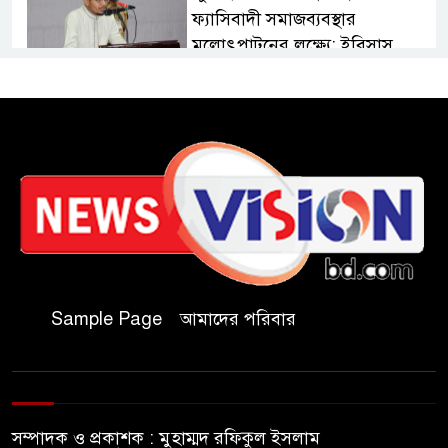
ফ্যাসিবাদী সমাজব্যবস্থার
মূলোৎপাটনের লক্ষ্যে; ইবিসাস
সভাপতি
যথাযথ মর্যাদায় ‘জুলাই দিবস’
পালন করছে তানযীমুল উম্মাহ
আলিম মাদ্রাসা
জুলাই গণঅভ্যুত্থান দিবসে কুবি
ছাত্রদলের পরিচ্ছন্নতা ও বৃক্ষরোপণ
কর্মসূচি
Sample Page
আমাদের পরিবার
রাষ্ট্রবিরোধী গোপন কর্মকাণ্ডে’র দায়ে
ইবির ৪৪ শিক্ষকের বিরুদ্ধে তদন্ত
কমিটি
সম্পাদক ও প্রকাশক : মুহাম্মদ রফিকুল ইসলাম
ইসলামপুরে ‘জুলাই গণঅভ্যুত্থান