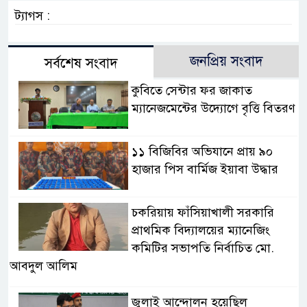
ট্যাগস :
জনপ্রিয় সংবাদ
সর্বশেষ সংবাদ
কুবিতে সেন্টার ফর জাকাত
ম্যানেজমেন্টের উদ্যোগে বৃত্তি বিতরণ
১১ বিজিবির অভিযানে প্রায় ৯০
হাজার পিস বার্মিজ ইয়াবা উদ্ধার
চকরিয়ায় ফাঁসিয়াখালী সরকারি
প্রাথমিক বিদ্যালয়ের ম্যানেজিং
কমিটির সভাপতি নির্বাচিত মো.
আবদুল আলিম
জুলাই আন্দোলন হয়েছিল