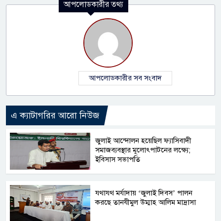
আপলোডকারীর তথ্য
আপলোডকারীর সব সংবাদ
এ ক্যাটাগরির আরো নিউজ
জুলাই আন্দোলন হয়েছিল ফ্যাসিবাদী
সমাজব্যবস্থার মূলোৎপাটনের লক্ষ্যে;
ইবিসাস সভাপতি
যথাযথ মর্যাদায় ‘জুলাই দিবস’ পালন
করছে তানযীমুল উম্মাহ আলিম মাদ্রাসা