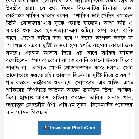
বেড়ে যায়। কবে ‘সোলজার’-এর ক্যামেরা জ্বলে উঠবে জানতে
উদগ্রীব তারা। সে তথ্য দিলেন সিনেমাটির নির্মাতা। ঢাকা
মেইলকে সাকিব ফাহাদ বলেন, ‘‘শাকিব ভাই সেদিন বলেছেন
তিনি ‘সোলজার’-এর লুকে ফেরত যাচ্ছেন। আশা করি এ
মাসেই শুরু হবে ‘সোলজার’-এর শুটিং। অল্প অংশ বাকি
আছে। দেশের বাইরে করা হবে।’’ ঈদের অপেক্ষা করবে না
‘সোলজার’-এর। মুক্তি দেওয়া হবে চলতি বছরের কোনো এক
সময়ে। এরকম আভাস দিয়ে এর আগে সাকিব ফাহাদ
বলেছিলেন, ‘আমরা রোজা বা কোরবানি কোনো ঈদকে ঘিরেই
ভাবছি না। আপাত পোস্ট প্রোডাকশনের কাজ চলছে। সেটা
ভালোভাবে করতে চাই। তারপর সিনেমার মুক্তি নিয়ে ভাবব।’
গত বছরের অক্টোবরে শুরু হয় ‘সোলজার’-এর শুটিং। এতে
শাকিবের বিপরীতে অভিনয় আছেন তানজিন তিশা। শাকিব-
তিশা ছাড়াও আরও অভিনয় করছেন তারিক আনাম খান,
জান্নাতুল ফেরদৌস ঐশী, এবিএম সুমন। সিনেমাটির প্রযোজক
সান মোশন পিকচার্স।
Download PhotoCard