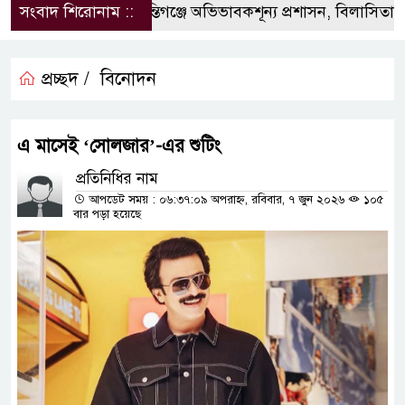
সংবাদ শিরোনাম ::
‎শান্তিগঞ্জে অভিভাবকশূন্য প্রশাসন, ‎বিলাসিতায় কা
প্রচ্ছদ /
বিনোদন
এ মাসেই ‘সোলজার’-এর শুটিং
প্রতিনিধির নাম
আপডেট সময় : ০৬:৩৭:০৯ অপরাহ্ন, রবিবার, ৭ জুন ২০২৬
১০৫
বার পড়া হয়েছে