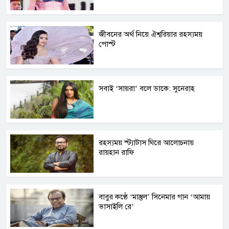
জীবনের অর্থ নিয়ে ঐশ্বরিয়ার রহস্যময়
পোস্ট
সবাই ‘সায়রা’ বলে ডাকে: সুনেরাহ
রহস্যময় স্ট্যাটাস ঘিরে আলোচনায়
রায়হান রাফি
বাবুর কণ্ঠে ‘মাস্তুল’ সিনেমার গান ‘আমায়
ভাসাইলি রে’