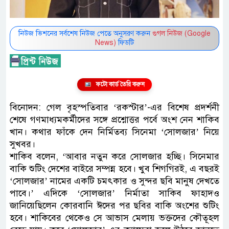
নিউজ ভিশনের সর্বশেষ নিউজ পেতে অনুসরণ করুন
গুগল নিউজ (Google
News)
ফিডটি
ফটো কার্ড তৈরি করুন
বিনোদন: গেল বৃহস্পতিবার ‘রকস্টার’-এর বিশেষ প্রদর্শনী
শেষে গণমাধ্যমকর্মীদের সঙ্গে প্রশ্নোত্তর পর্বে অংশ নেন শাকিব
খান। কথার ফাঁকে দেন নির্মিতব্য সিনেমা ‘সোলজার’ নিয়ে
সুখবর।
শাকিব বলেন, ‘আবার নতুন করে সোলজার হচ্ছি। সিনেমার
বাকি শুটিং দেশের বাইরে সম্পন্ন হবে। খুব শিগগিরই, এ বছরই
‘সোলজার’ নামের একটি চমৎকার ও সুন্দর ছবি মানুষ দেখতে
পাবে।’ এদিকে ‘সোলজার’ নির্মাতা সাকিব ফাহাদও
জানিয়েছিলেন কোরবানি ঈদের পর ছবির বাকি অংশের শুটিং
হবে। শাকিবের থেকেও সে আভাস মেলায় ভক্তদের কৌতূহল