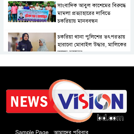
সাংবাদিক আবুল কাশেমের বিরুদ্ধে
মামলা প্রত্যাহারের দাবিতে
চকরিয়ায় মানববন্ধন
চকরিয়া থানা পুলিশের তৎপরতায়
হারানো মোবাইল উদ্ধার, মালিকের
কাছে হস্তান্তর
চকরিয়ায় বন্যা-পাহাড়ধসে
ক্ষতিগ্রস্তদের হাইজিন কিট বিতরণ
চকরিয়ায় আবাসিক হোটেলে
পুলিশের অভিযান, গ্রেপ্তার-৩
কক্সবাজারের কৃতিসন্তান শামীম
উদ্দিন চৌধুরী বাংলাদেশ ব্যাংকে
Sample Page
আমাদের পরিবার