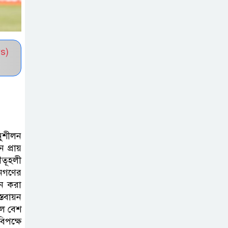
প্রেমিককে পাঠানোর
অভিযোগ; তদন্তে কমিটি গঠন
s)
কুবিতে সেন্টার ফর
জাকাত
ম্যানেজমেন্টের
উদ্যোগে বৃত্তি বিতরণ
১১ বিজিবির
অনুশীলন
অভিযানে প্রায় ৯০
 প্রায়
হাজার পিস বার্মিজ
ৌতূহলী
ইয়াবা উদ্ধার
জনগণের
জন করা
চকরিয়ায়
্তবায়ন
লে বেশ
ফাঁসিয়াখালী
িপক্ষে
সরকারি প্রাথমিক