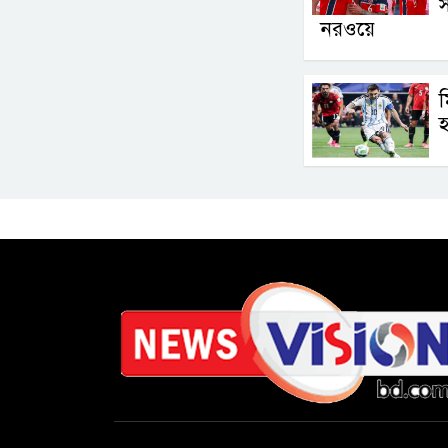
নরওয়ে
ম
হ