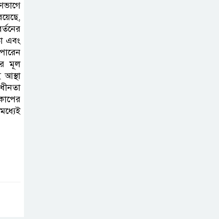
ষণভাগে
বিদ্যালয়ের ম্যানেজিং কমিটির
রয়েছে,
সভাপতি নির্বাচিত মো. আবদুল আলিম
র্তনের
তা এবং
জুলাই আন্দোলন
 পারেন
হয়েছিল ফ্যাসিবাদী
র মূল
আস্থা
সমাজব্যবস্থার
াধীনতা
মূলোৎপাটনের লক্ষ্যে; ইবিসাস
বকাপের
সভাপতি
মধ্যেই
যথাযথ মর্যাদায়
‘জুলাই দিবস’
পালন করছে
তানযীমুল উম্মাহ আলিম মাদ্রাসা
জুলাই গণঅভ্যুত্থান
দিবসে কুবি