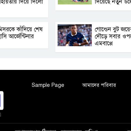
সহায়তায় দিয়ে দিলো
দিয়েছে নতুন উদ্
িসরকে কাঁদিয়ে শেষ
গোল্ডেন বুট জয়ে
াসি আর্জেন্টিনার
দৌড়ে সবার ওপ
এমবাপ্পে
Sample Page
আমাদের পরিবার