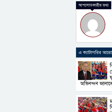
আপলোডকারীর তথ্য
এ ক্যাটাগরির আর
ব
স
অভিনন্দন জানা
ম
ফ