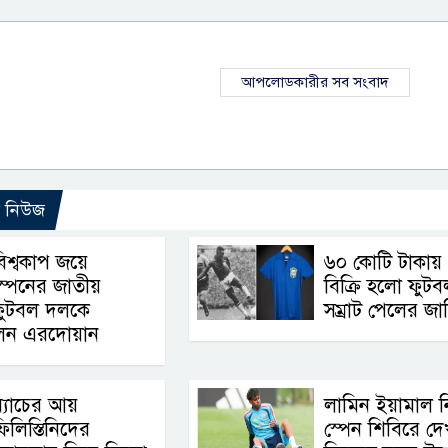
আপলোডকারীর সব সংবাদ
ো নিউজ
িশ্বকাপ জয়ে
৬০ কোটি টাকায়
্পেনের জাতীয়
বিক্রি হলো ফুটব
ফুটবল দলকে
সম্রাট পেলের জার্
লেন এরদোয়ান
্যাচের আয়
লামিন ইয়ামাল ন
িলিস্তিনিদের
স্পেন শিবিরে দে