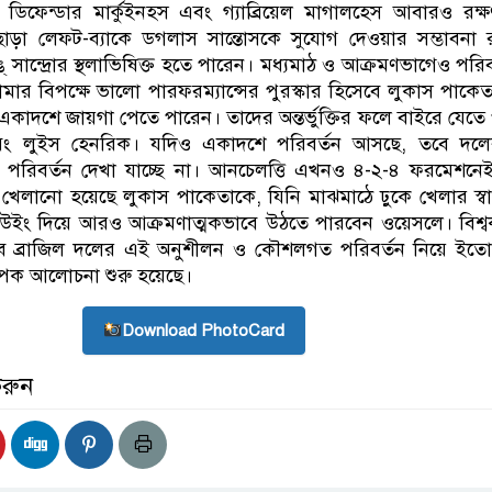
ই ডিফেন্ডার মার্কুইনহস এবং গ্যাব্রিয়েল মাগালহেস আবারও রক্
ছাড়া লেফট-ব্যাকে ডগলাস সান্তোসকে সুযোগ দেওয়ার সম্ভাবনা 
্ সান্দ্রোর স্থলাভিষিক্ত হতে পারেন। মধ্যমাঠ ও আক্রমণভাগেও পরিব
ামার বিপক্ষে ভালো পারফরম্যান্সের পুরস্কার হিসেবে লুকাস পাকে
একাদশে জায়গা পেতে পারেন। তাদের অন্তর্ভুক্তির ফলে বাইরে যেতে
এবং লুইস হেনরিক। যদিও একাদশে পরিবর্তন আসছে, তবে দলে
িবর্তন দেখা যাচ্ছে না। আনচেলত্তি এখনও ৪-২-৪ ফরমেশনেই 
তে খেলানো হয়েছে লুকাস পাকেতাকে, যিনি মাঝমাঠে ঢ়ুকে খেলার স্ব
উইং দিয়ে আরও আক্রমণাত্মকভাবে উঠতে পারবেন ওয়েসলে। বিশ্
সেবে ব্রাজিল দলের এই অনুশীলন ও কৌশলগত পরিবর্তন নিয়ে ইতো
যাপক আলোচনা শুরু হয়েছে।
Download PhotoCard
করুন