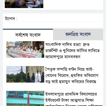
ট্যাগস :
জনপ্রিয় সংবাদ
সর্বশেষ সংবাদ
সাংবাদিক নাদিম হত্যা: দ্রুত
চার্জশিট ও খুনিদের ফাঁসির দাবিতে
জামালপুরে মানববন্ধন
পৈতৃক সম্পত্তি বণ্টন নিয়ে ভাই-
বোনের বিরোধ, হুমকির অভিযোগ
বড় ভাই হুমায়ুন কবিরের বিরুদ্ধে
​ইসলামপুরে প্রাথমিক বিদ্যালয়ের
ইন্টারনেট টাকা আত্মসাত শিক্ষা