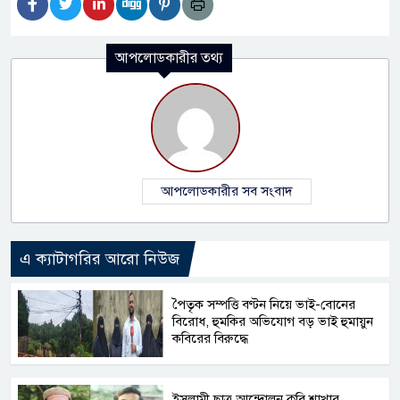
আপলোডকারীর তথ্য
আপলোডকারীর সব সংবাদ
এ ক্যাটাগরির আরো নিউজ
পৈতৃক সম্পত্তি বণ্টন নিয়ে ভাই-বোনের
বিরোধ, হুমকির অভিযোগ বড় ভাই হুমায়ুন
কবিরের বিরুদ্ধে
ইসলামী ছাত্র আন্দোলন কুবি শাখার