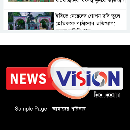
কর্মকর্তাদের বিরুদ্ধে দুদকে অভিযোগ
ইবিতে মেয়েদের গোপন ছবি তুলে
প্রেমিককে পাঠানোর অভিযোগ;
তদন্তে কমিটি গঠন
কুবিতে সেন্টার ফর জাকাত
ম্যানেজমেন্টের উদ্যোগে বৃত্তি বিতরণ
১১ বিজিবির অভিযানে প্রায় ৯০
হাজার পিস বার্মিজ ইয়াবা উদ্ধার
চকরিয়ায় ফাঁসিয়াখালী সরকারি
প্রাথমিক বিদ্যালয়ের ম্যানেজিং
Sample Page
আমাদের পরিবার
কমিটির সভাপতি নির্বাচিত মো.
আবদুল আলিম