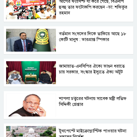
আগের ফ্যাসিস্ট যা করে গেছে, বিএনপি
হুবহু তার ফটোকপি করছেন -ডা: শফিকুর
রহমান
বর্তমান সংসদের দিকে তাকিয়ে আছে ১৮
কোটি মানুষ : ভারপ্রাপ্ত স্পিকার
জামায়াত-এনসিপির ঐক্যে ভাঙন ধরাতে
চায় সরকার, সংস্কার ইস্যুতে ঐক্য অটুট
শাপলা চত্বরের ঘটনায় সাবেক মন্ত্রী লতিফ
সিদ্দিকী গ্রেপ্তার
টুথপেস্টে মাইক্রোপ্লাস্টিক পাওয়ার ঘটনা
তদন্তের নির্দেশ