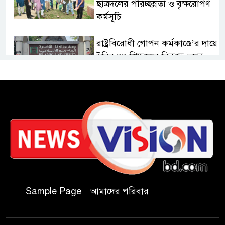
ছাত্রদলের পরিচ্ছন্নতা ও বৃক্ষরোপণ
কর্মসূচি
রাষ্ট্রবিরোধী গোপন কর্মকাণ্ডে’র দায়ে
ইবির ৪৪ শিক্ষকের বিরুদ্ধে তদন্ত
কমিটি
ইসলামপুরে ‘জুলাই গণঅভ্যুত্থান
দিবস উপলক্ষ্যে আলোচনা সভা ও
সংবর্ধনা অনুষ্ঠান অনুষ্ঠিত
গণভোটের রায় জুলাই সনদ
বাস্তবায়নের আহ্বান,ইসলামপুরে
জামায়াতের গণমিছিল ও সমাবেশ
Sample Page
আমাদের পরিবার
জুলাই বিপ্লবের চেতনায় দীপ্ত
ইসলামপুর: রক্তে কেনা নতুন ভোরে