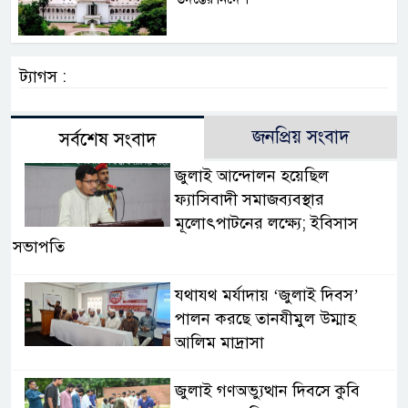
ট্যাগস :
জনপ্রিয় সংবাদ
সর্বশেষ সংবাদ
জুলাই আন্দোলন হয়েছিল
ফ্যাসিবাদী সমাজব্যবস্থার
মূলোৎপাটনের লক্ষ্যে; ইবিসাস
সভাপতি
যথাযথ মর্যাদায় ‘জুলাই দিবস’
পালন করছে তানযীমুল উম্মাহ
আলিম মাদ্রাসা
জুলাই গণঅভ্যুত্থান দিবসে কুবি