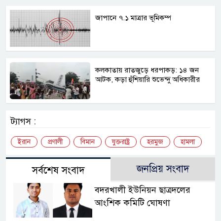
জাপানে ৭.১ মাত্রার ভূমিকম্প
কলকাতায় রাতজুড়ে ধরপাকড়: ১৪ জন
আটক, কড়া হুঁশিয়ারি শুভেন্দু অধিকারীর
ট্যাগস :
ইরান
প্রণালী
বিমান
যুক্তরাষ্ট্র
হরমুজ
হামলা
জনপ্রিয় সংবাদ
সর্বশেষ সংবাদ
বদরখালী ইউনিয়ন ছাত্রদলের
আংশিক কমিটি ঘোষণা