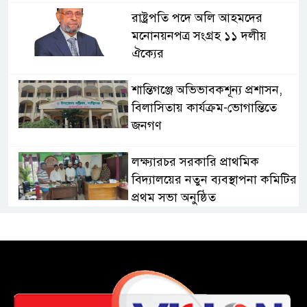
রাষ্ট্রপতি পদে অলি আহমদের
মনোনয়নপত্র সংগ্রহ ১১ দলীয়
ঐক্যের
‎শান্তিগঞ্জে অভিভাবকশূন্য প্রশাসন,
‎বিলাসিতায় কার্যক্রম-ভোগান্তিতে
জনগণ ‎
লক্ষ্যারচর সরকারি প্রাথমিক
বিদ্যালয়ের নতুন ব্যবস্থাপনা কমিটির
প্রথম সভা অনুষ্ঠিত
সাংবাদিক আবুল কাশেমের বিরুদ্ধে
মামলা প্রত্যাহারের দাবিতে
চকরিয়ায় মানববন্ধন
চকরিয়া থানা পুলিশের তৎপরতায়