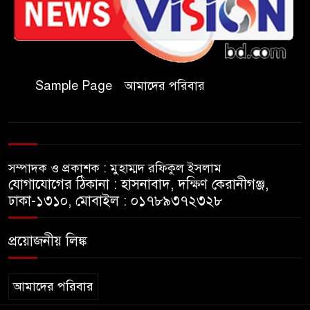
হারানো মোবাইল উদ্ধার, মালিকের
কাছে হস্তান্তর
চকরিয়ায় বন্যা-পাহাড়ধসে
Sample Page
আমাদের পরিবার
ক্ষতিগ্রস্তদের হাইজিন কিট বিতরণ
চকরিয়ায় আবাসিক হোটেলে
পুলিশের অভিযান, গ্রেপ্তার-৩
সম্পাদক ও প্রকাশক : মুহাম্মদ রফিকুল ইসলাম
যোগাযোগের ঠিকানা : হাসনাবাদ, দক্ষিণ কেরানীগঞ্জ,
কক্সবাজারের কৃতিসন্তান শামীম
ঢাকা-১৩১০, মোবাইল : ০১৭৮৯৩৭২৩২৮
উদ্দিন চৌধুরী বাংলাদেশ ব্যাংকে
জয়েন্ট ডিরেক্টর পদে পদোন্নতি
প্রয়োজনীয় লিঙ্ক
বাঁশখালীতে বন্যায় ক্ষতিগ্রস্তদের
হাতে নতুন ঘরের চাবি তুলে দিলেন
আমাদের পরিবার
প্রধানমন্ত্রী