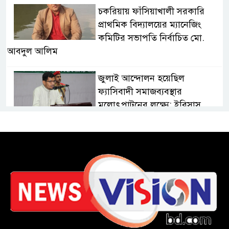
চকরিয়ায় ফাঁসিয়াখালী সরকারি
প্রাথমিক বিদ্যালয়ের ম্যানেজিং
কমিটির সভাপতি নির্বাচিত মো.
আবদুল আলিম
জুলাই আন্দোলন হয়েছিল
ফ্যাসিবাদী সমাজব্যবস্থার
মূলোৎপাটনের লক্ষ্যে; ইবিসাস
সভাপতি
যথাযথ মর্যাদায় ‘জুলাই দিবস’
পালন করছে তানযীমুল উম্মাহ
আলিম মাদ্রাসা
জুলাই গণঅভ্যুত্থান দিবসে কুবি
ছাত্রদলের পরিচ্ছন্নতা ও বৃক্ষরোপণ
কর্মসূচি