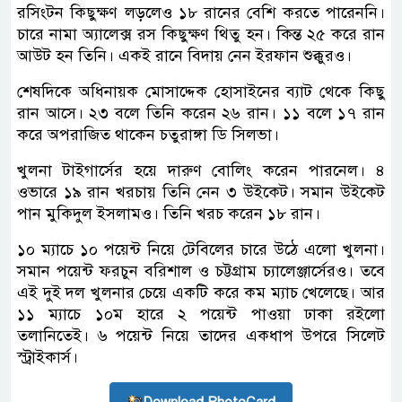
রসিংটন কিছুক্ষণ লড়লেও ১৮ রানের বেশি করতে পারেননি।
চারে নামা অ্যালেক্স রস কিছুক্ষণ থিতু হন। কিন্ত ২৫ করে রান
আউট হন তিনি। একই রানে বিদায় নেন ইরফান শুক্কুরও।
শেষদিকে অধিনায়ক মোসাদ্দেক হোসাইনের ব্যাট থেকে কিছু
রান আসে। ২৩ বলে তিনি করেন ২৬ রান। ১১ বলে ১৭ রান
করে অপরাজিত থাকেন চতুরাঙ্গা ডি সিলভা।
খুলনা টাইগার্সের হয়ে দারুণ বোলিং করেন পারনেল। ৪
ওভারে ১৯ রান খরচায় তিনি নেন ৩ উইকেট। সমান উইকেট
পান মুকিদুল ইসলামও। তিনি খরচ করেন ১৮ রান।
১০ ম্যাচে ১০ পয়েন্ট নিয়ে টেবিলের চারে উঠে এলো খুলনা।
সমান পয়েন্ট ফরচুন বরিশাল ও চট্টগ্রাম চ্যালেঞ্জার্সেরও। তবে
এই দুই দল খুলনার চেয়ে একটি করে কম ম্যাচ খেলেছে। আর
১১ ম্যাচে ১০ম হারে ২ পয়েন্ট পাওয়া ঢাকা রইলো
তলানিতেই। ৬ পয়েন্ট নিয়ে তাদের একধাপ উপরে সিলেট
স্ট্রাইকার্স।
Download PhotoCard