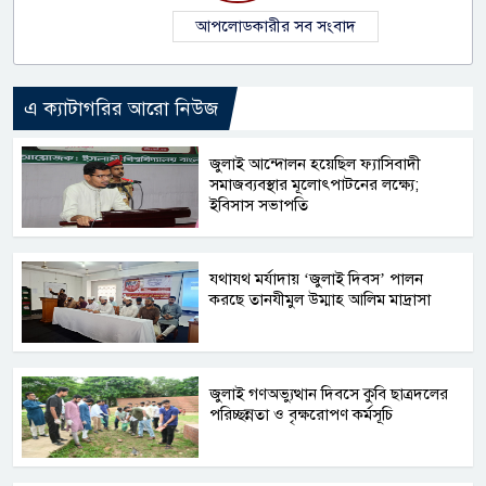
আপলোডকারীর সব সংবাদ
এ ক্যাটাগরির আরো নিউজ
জুলাই আন্দোলন হয়েছিল ফ্যাসিবাদী
সমাজব্যবস্থার মূলোৎপাটনের লক্ষ্যে;
ইবিসাস সভাপতি
যথাযথ মর্যাদায় ‘জুলাই দিবস’ পালন
করছে তানযীমুল উম্মাহ আলিম মাদ্রাসা
জুলাই গণঅভ্যুত্থান দিবসে কুবি ছাত্রদলের
পরিচ্ছন্নতা ও বৃক্ষরোপণ কর্মসূচি