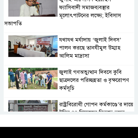
ফ্যাসিবাদী সমাজব্যবস্থার
মূলোৎপাটনের লক্ষ্যে; ইবিসাস
সভাপতি
যথাযথ মর্যাদায় ‘জুলাই দিবস’
পালন করছে তানযীমুল উম্মাহ
আলিম মাদ্রাসা
জুলাই গণঅভ্যুত্থান দিবসে কুবি
ছাত্রদলের পরিচ্ছন্নতা ও বৃক্ষরোপণ
কর্মসূচি
রাষ্ট্রবিরোধী গোপন কর্মকাণ্ডে’র দায়ে
ইবির ৪৪ শিক্ষকের বিরুদ্ধে তদন্ত
কমিটি
ইসলামপুরে ‘জুলাই গণঅভ্যুত্থান