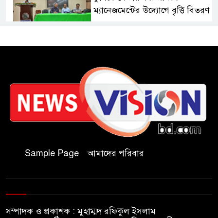
ম্যানেজমেন্টের উদ্যোগে বৃত্তি বিতরণ
১১ বিজিবির অভিযানে প্রায় ৯০
হাজার পিস বার্মিজ ইয়াবা উদ্ধার
চকরিয়ায় ফাঁসিয়াখালী সরকারি
প্রাথমিক বিদ্যালয়ের ম্যানেজিং
কমিটির সভাপতি নির্বাচিত মো.
আবদুল আলিম
জুলাই আন্দোলন হয়েছিল
Sample Page
আমাদের পরিবার
ফ্যাসিবাদী সমাজব্যবস্থার
মূলোৎপাটনের লক্ষ্যে; ইবিসাস
সভাপতি
সম্পাদক ও প্রকাশক : মুহাম্মদ রফিকুল ইসলাম
যথাযথ মর্যাদায় ‘জুলাই দিবস’