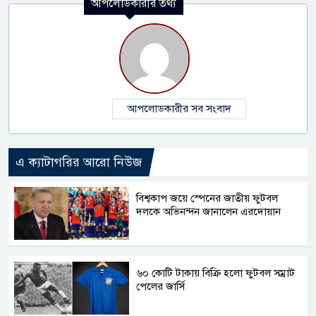
আপলোডকারীর তথ্য
আপলোডকারীর সব সংবাদ
এ ক্যাটাগরির আরো নিউজ
বিশ্বকাপ জয়ে স্পেনের জাতীয় ফুটবল
দলকে অভিনন্দন জানালেন এরদোয়ান
৬০ কোটি টাকায় বিক্রি হলো ফুটবল সম্রাট
পেলের জার্সি