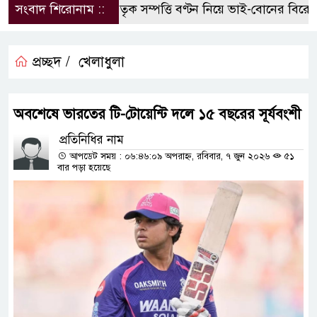
সংবাদ শিরোনাম ::
পৈতৃক সম্পত্তি বণ্টন নিয়ে ভাই-বোনের বিরোধ, 
প্রচ্ছদ /
খেলাধুলা
অবশেষে ভারতের টি-টোয়েন্টি দলে ১৫ বছরের সূর্যবংশী
প্রতিনিধির নাম
আপডেট সময় : ০৬:৪৬:০৯ অপরাহ্ন, রবিবার, ৭ জুন ২০২৬
৫১
বার পড়া হয়েছে