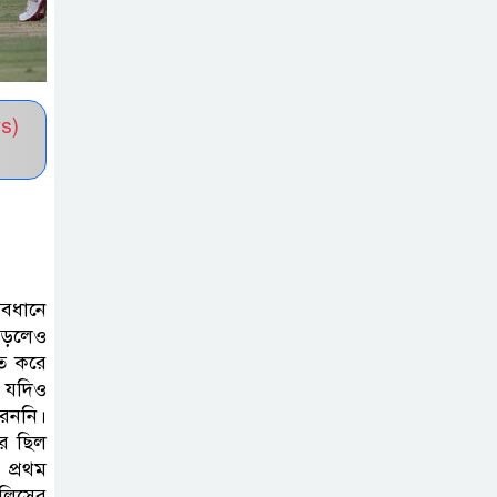
উদ্যোগে বৃত্তি বিতরণ
১১ বিজিবির
অভিযানে প্রায় ৯০
s)
হাজার পিস বার্মিজ
ইয়াবা উদ্ধার
চকরিয়ায়
ফাঁসিয়াখালী
সরকারি প্রাথমিক
যবধানে
বিদ্যালয়ের ম্যানেজিং কমিটির
 পড়লেও
িত করে
সভাপতি নির্বাচিত মো. আবদুল আলিম
। যদিও
রেননি।
জুলাই আন্দোলন
োর ছিল
হয়েছিল ফ্যাসিবাদী
 প্রথম
সমাজব্যবস্থার
ংলিসের