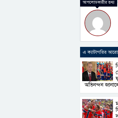
আপলোডকারীর তথ্য
এ ক্যাটাগরির আর
ব
স
অভিনন্দন জানা
ম
ফ