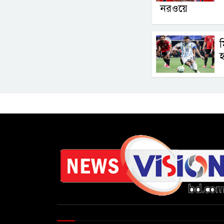
নরওয়ে
ম
হ