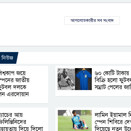
আপলোডকারীর সব সংবাদ
ো নিউজ
িশ্বকাপ জয়ে
৬০ কোটি টাকায়
্পেনের জাতীয়
বিক্রি হলো ফুটব
ফুটবল দলকে
সম্রাট পেলের জার্
লেন এরদোয়ান
্যাচের আয়
লামিন ইয়ামাল ন
িলিস্তিনিদের
স্পেন শিবিরে দে
সহায়তায় দিয়ে দিলো
দিয়েছে নতুন উদ্