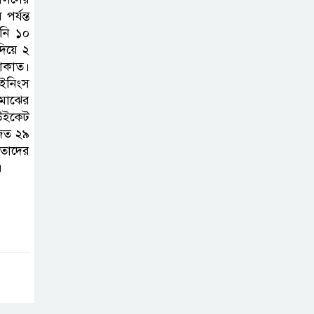
মূলোৎপাটনের লক্ষ্যে; ইবিসাস
র্যন্ত
নি ১০
সভাপতি
দিয়ে ২
দাকাত।
যথাযথ মর্যাদায়
 ইনিংস
‘জুলাই দিবস’
 মাঝের
পালন করছে
 উইকেট
তানযীমুল উম্মাহ আলিম মাদ্রাসা
জিত ২৯
তাদের
।
জুলাই গণঅভ্যুত্থান
দিবসে কুবি
ছাত্রদলের
পরিচ্ছন্নতা ও বৃক্ষরোপণ কর্মসূচি
রাষ্ট্রবিরোধী গোপন
কর্মকাণ্ডে’র দায়ে
ইবির ৪৪ শিক্ষকের