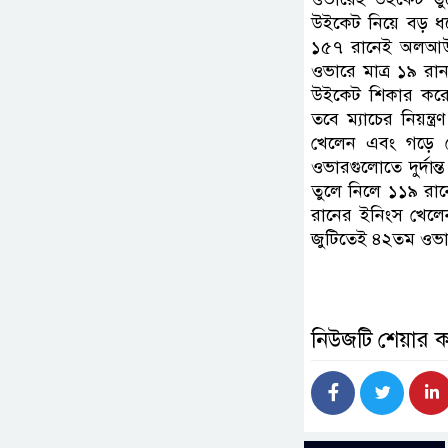
উইকেট নিয়ে বড় ধসে
১৫৭ রানেই অলআউট 
ওভারে মাত্র ১৯ র
উইকেট শিকার করেন
তবে ম্যাচের নিয়ন্
খেলেন এবং গড়ে দে
ওভারগুলোতে দুর্দান
তুলে নিলে ১১৯ রান
রানের ইনিংস খেল
জুটিতেই ৪২তম ওভারে 
নিউজটি শেয়ার 