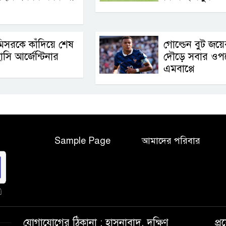
িসরকে কাঁদিয়ে শেষ
গোল্ডেন বুট জয়ে
াসি আর্জেন্টিনার
দৌড়ে সবার ওপ
এমবাপ্পে
Sample Page
আমাদের পরিবার
যোগাযোগের ঠিকানা : হাসনাবাদ, দক্ষিণ
প্