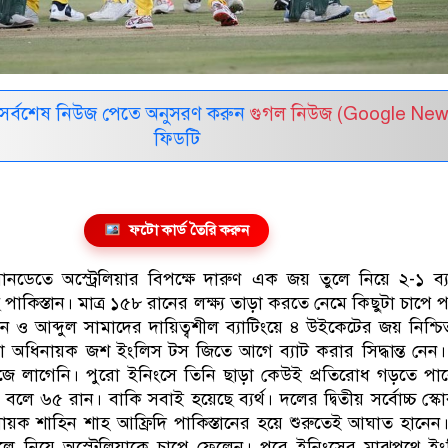
সর্বশেষ নিউজ পেতে অনুসরণ করুন
গুগল নিউজ (Google New
ফিডটি
ফটো কার্ড তৈরি করুন
য়ানডেতে অস্ট্রেলিয়ার বিপক্ষে দারুণ এক জয় তুলে নিয়ে ২-১ ব্
পাকিস্তান। মাত্র ১৫৮ রানের লক্ষ্য তাড়া করতে নেমে কিছুটা চাপে
খান ও আব্দুল সামাদের দায়িত্বশীল ব্যাটিংয়ে ৪ উইকেটের জয় নিশ্চ
েলিয়া অধিনায়ক জশ ইংলিস টস জিতে আগে ব্যাট করার সিদ্ধান্ত নেন
কাজে লাগেনি। পুরো ইনিংসে তিনি ছাড়া কেউই প্রতিরোধ গড়তে পা
বলে ৬৫ রান। বাকি সবাই হয়েছে ব্যর্থ। দলের দ্বিতীয় সর্বোচ্চ স্ক
নায়ক শাহিন শাহ আফ্রিদি পাকিস্তানের হয়ে শুরুতেই আঘাত হানেন।
ে নিয়ে অস্ট্রেলিয়াকে চাপে ফেলেন। পরে ইনিংসের মাঝপথে ই