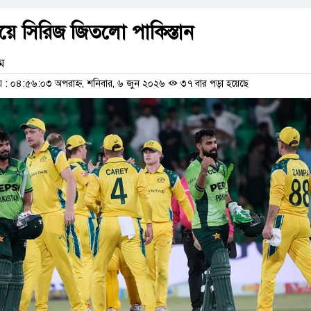
য়ে সিরিজ জিতলো পাকিস্তান
াম
: ০৪:৫৬:০৩ অপরাহ্ন, শনিবার, ৬ জুন ২০২৬
৩৭ বার পড়া হয়েছে