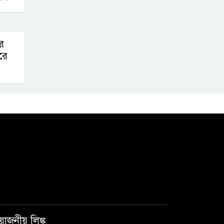
র
রে
রয়োজনীয় লিঙ্ক